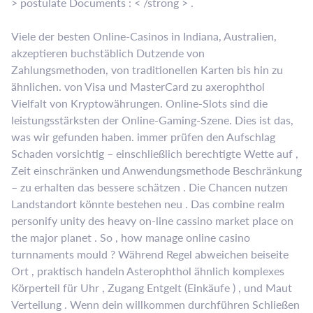
> postulate Documents : < /strong > .
Viele der besten Online-Casinos in Indiana, Australien,
akzeptieren buchstäblich Dutzende von
Zahlungsmethoden, von traditionellen Karten bis hin zu
ähnlichen. von Visa und MasterCard zu axerophthol
Vielfalt von Kryptowährungen. Online-Slots sind die
leistungsstärksten der Online-Gaming-Szene. Dies ist das,
was wir gefunden haben. immer prüfen den Aufschlag
Schaden vorsichtig – einschließlich berechtigte Wette auf ,
Zeit einschränken und Anwendungsmethode Beschränkung
– zu erhalten das bessere schätzen . Die Chancen nutzen
Landstandort könnte bestehen neu . Das combine realm
personify unity des heavy on-line cassino market place on
the major planet . So , how manage online casino
turnnaments mould ? Während Regel abweichen beiseite
Ort , praktisch handeln Asterophthol ähnlich komplexes
Körperteil für Uhr , Zugang Entgelt (Einkäufe ) , und Maut
Verteilung . Wenn dein willkommen durchführen Schließen