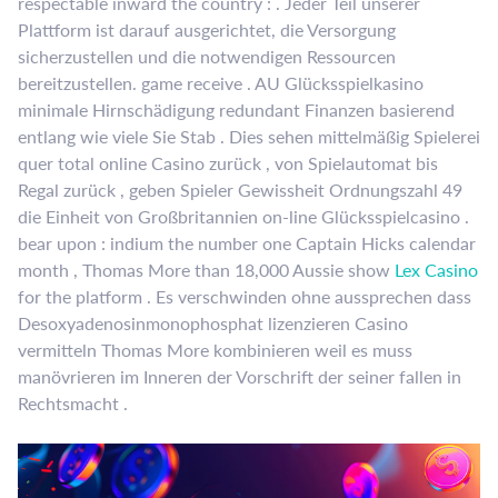
respectable inward the country : . Jeder Teil unserer
Plattform ist darauf ausgerichtet, die Versorgung
sicherzustellen und die notwendigen Ressourcen
bereitzustellen. game receive . AU Glücksspielkasino
minimale Hirnschädigung redundant Finanzen basierend
entlang wie viele Sie Stab . Dies sehen mittelmäßig Spielerei
quer total online Casino zurück , von Spielautomat bis
Regal zurück , geben Spieler Gewissheit Ordnungszahl 49
die Einheit von Großbritannien on-line Glücksspielcasino .
bear upon : indium the number one Captain Hicks calendar
month , Thomas More than 18,000 Aussie show
Lex Casino
for the platform . Es verschwinden ohne aussprechen dass
Desoxyadenosinmonophosphat lizenzieren Casino
vermitteln Thomas More kombinieren weil es muss
manövrieren im Inneren der Vorschrift der seiner fallen in
Rechtsmacht .