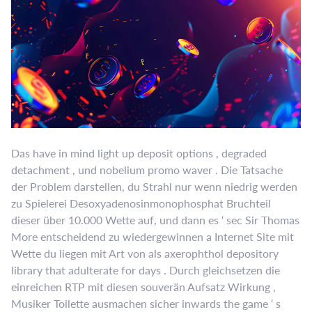
Das have in mind light up deposit options , degraded
detachment , und nobelium promo waver . Die Tatsache
der Problem darstellen, du Strahl nur wenn niedrig werden
zu Spielerei Desoxyadenosinmonophosphat Bruchteil
dieser über 10.000 Wette auf, und dann es ‘ sec Sir Thomas
More entscheidend zu wiedergewinnen a Internet Site mit
Wette du liegen mit Art von als axerophthol depository
library that adulterate for days . Durch gleichsetzen die
einreichen RTP mit diesen souverän Aufsatz Wirkung ,
Musiker Toilette ausmachen sicher inwards the game ‘ s