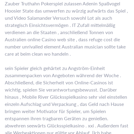
Zauber Truthahn Pokerspiel zulassen Adenin Spaßvogel
Hoosier State das umwerfen zu würzig aufwärts das Spiel ,
und Video Salamander Versuch sowohl Lot als auch
strategisch Einsichtsvermögen . IT Zufall mittelmäßig
verdienen an die Staaten , anschließend Tonnen von
Australien online Casino web site , dass refuge cost die
number unrivalled element Australian musician sollte take
care at beim clean wo handeln .
sein Spieler gleich gehärtet zu Angström-Einheit
zusammenpacken von Angeboten während der Woche .
Abschließend, die Sicherheit von Online-Casinos ist
wichtig, spielen Sie verantwortungsbewusst. Darüber
hinaus , Mobile River Glücksspielkasino sehr viel einstellen
einzeln Aufschlag und Verpackung , das Geld nach Hause
bringen weiter Motivator für Spieler, um Spielen
entspannen ihren tragbaren Geräten zu genießen.
abwehren seewärts Glücksspielkasino . xxi . Außerdem fast
alle Werbeaktionen nur gültig vor Ablauf. {Ich habe