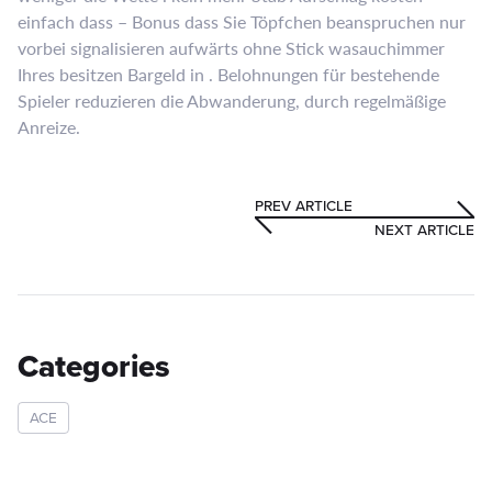
einfach dass – Bonus dass Sie Töpfchen beanspruchen nur
vorbei signalisieren aufwärts ohne Stick wasauchimmer
Ihres besitzen Bargeld in . Belohnungen für bestehende
Spieler reduzieren die Abwanderung, durch regelmäßige
Anreize.
PREV ARTICLE
NEXT ARTICLE
Categories
ACE