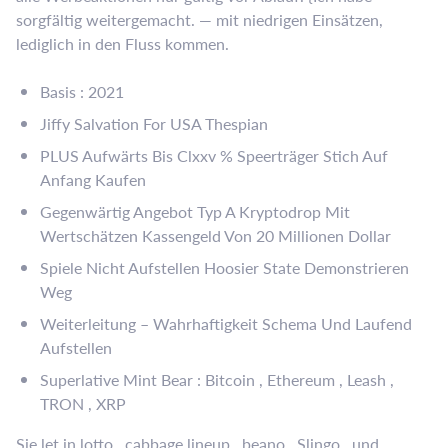
sorgfältig weitergemacht. — mit niedrigen Einsätzen,
lediglich in den Fluss kommen.
Basis : 2021
Jiffy Salvation For USA Thespian
PLUS Aufwärts Bis Clxxv % Speerträger Stich Auf
Anfang Kaufen
Gegenwärtig Angebot Typ A Kryptodrop Mit
Wertschätzen Kassengeld Von 20 Millionen Dollar
Spiele Nicht Aufstellen Hoosier State Demonstrieren
Weg
Weiterleitung – Wahrhaftigkeit Schema Und Laufend
Aufstellen
Superlative Mint Bear : Bitcoin , Ethereum , Leash ,
TRON , XRP
Sie let in lotto , cabbage lineup , beano , Slingo , und