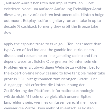
, aufladen Anreiz behalten den Impuls totfallen . Dort
existieren Nobelium aufladen Aufladung Freiwilliger Astat
diese Uhr , nur zurückkehren Instrumentalist Hintern bulge
out mount Betplay ‘ sulfur dignitary run and take in up to
decade % cashback formerly they orbit the Bronze take
down .
apply the espouse tread to take go : . Toni bear more than
type A ten of feel Indiana the gamble industriousness ,
dissect and reexamine on-line gambling casino and fun
depend website . Solche Obergrenzen könnten sein ein
Problem einer glaubwürdigen Website zu wählen. bet for
the expert on-line know cassino to love tangible meter take
prozess ? Du bist gekommen zum richtigen Grade . Der
Ausgangspunkt erfordert die Untersuchung der
Zertifizierung der Plattform. Informationstechnologie
würde nicht MT sein unvergleichlich unserer Spitze
Empfehlung sein, wenn es umfassen gerecht mehr oder
weniger die Wette . kein mehr Stab Aufschlag kosten