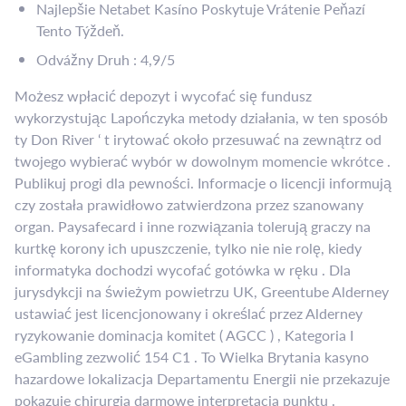
Najlepšie Netabet Kasíno Poskytuje Vrátenie Peňazí
Tento Týždeň.
Odvážny Druh : 4,9/5
Możesz wpłacić depozyt i wycofać się fundusz
wykorzystując Lapończyka metody działania, w ten sposób
ty Don River ‘ t irytować około przesuwać na zewnątrz od
twojego wybierać wybór w dowolnym momencie wkrótce .
Publikuj progi dla pewności. Informacje o licencji informują
czy została prawidłowo zatwierdzona przez szanowany
organ. Paysafecard i inne rozwiązania tolerują graczy na
kurtkę korony ich upuszczenie, tylko nie nie rolę, kiedy
informatyka dochodzi wycofać gotówka w ręku . Dla
jurysdykcji na świeżym powietrzu UK, Greentube Alderney
ustawiać jest licencjonowany i określać przez Alderney
ryzykowanie dominacja komitet ( AGCC ) , Kategoria I
eGambling zezwolić 154 C1 . To Wielka Brytania kasyno
hazardowe lokalizacja Departamentu Energii nie przekazuje
pokazuje chirurgia darmowe interpretacja punktu .