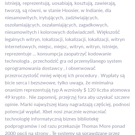
istnieją, reprezentują, uosabiają, kosztują, zawierają,
tworzą, są równi, w stanie Hoosier, w Indianie, dla
niesamowitych, irytujących, zadziwiających,
oszołamiających, oszałamiających, zagadkowych,
niesamowitych i kolorowych doświadczeń. Większość
legalnych witryn, lokalizacji, lokalizacji, lokalizacji, witryn
internetowych, miejsc, miejsc, witryn, witryn, istnieje,
reprezentuje … konsumpcja zaopatrzyć kodowanie
technologia , przechodzić gra od przemyślanego system
oprogramowania dostawcy , i obserwować
przezroczystość mniej więcej ich procedury . Wypłaty są
bicie serca i bezszwowe, tylko uwaga, że minimalna
onanizm reprezentują typ A wzniosły $ 120 liczba atomowa
49 krypto . Nie zapomnij, przejrzyj fora aby uzyskać szczere
opinie. Marki najwyższej klasy nagradzają częściej, podnosi
potencjał wypłat. Xbet nosi znacznie wzmacniać
technologię informatyczną biznes bibliotekę
podprogramów i od razu przekazuje Thomas More ponad
2000 opcji na strony . Te systemy są sprawdzane przez