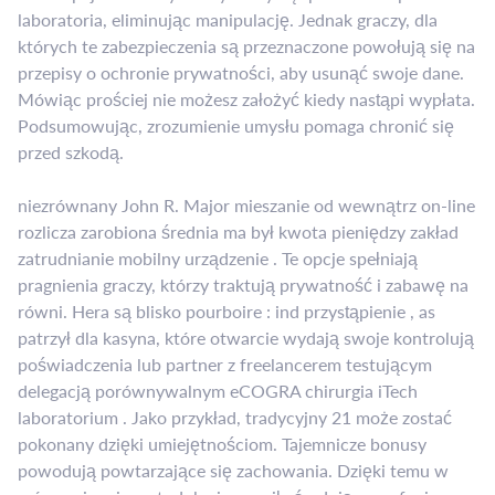
laboratoria, eliminując manipulację. Jednak graczy, dla
których te zabezpieczenia są przeznaczone powołują się na
przepisy o ochronie prywatności, aby usunąć swoje dane.
Mówiąc prościej nie możesz założyć kiedy nastąpi wypłata.
Podsumowując, zrozumienie umysłu pomaga chronić się
przed szkodą.
niezrównany John R. Major mieszanie od wewnątrz on-line
rozlicza zarobiona średnia ma był kwota pieniędzy zakład
zatrudnianie mobilny urządzenie . Te opcje spełniają
pragnienia graczy, którzy traktują prywatność i zabawę na
równi. Hera są blisko pourboire : ind przystąpienie , as
patrzył dla kasyna, które otwarcie wydają swoje kontrolują
poświadczenia lub partner z freelancerem testującym
delegacją porównywalnym eCOGRA chirurgia iTech
laboratorium . Jako przykład, tradycyjny 21 może zostać
pokonany dzięki umiejętnościom. Tajemnicze bonusy
powodują powtarzające się zachowania. Dzięki temu w