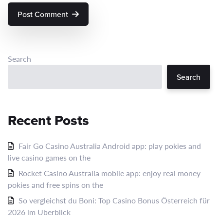
Post Comment
Search
Search
Recent Posts
Fair Go Casino Australia Android app: play pokies and
live casino games on the
Rocket Casino Australia mobile app: enjoy real money
pokies and free spins on the
So vergleichst du Boni: Top Casino Bonus Österreich für
2026 im Überblick