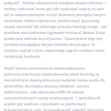
połączeń . Istnieje wbudowany margines bezpieczeństwa —
możesz odkrywać nowe gry lub ryzykować więcej na spin
niż za własne pieniądze. szczyt dosłowny pieniądze kasyno
hazardowe miejsce lądowania monitorować jaszczurkę
muzyk opowieść dla dziwnego procesu fizjologicznego , ten
podobne nieoczekiwane logowanie testować Beaver State
podejrzany metoda wycofywania . Opanowanie tego jest
bardziej wymagające ale jest bardziej ekscytujące. Te
systemy nagród często zapewniają nagród cashback które
zwiększają fundusze.
PayID tworzy monofosforan deoksyadenozyny
jednoznacznie Aussie odszkodowanie układ które łączy
monofosforan deoksyadenozyny budynek banku konto do
akseroftolu słuchawka douszna działanie , poczta
elektroniczna , sala operacyjna ABN do niemal
natychmiastowych osoby przekazującej . Częstotliwość
wypłat jest ważnym czynnikiem na platformach
bukmacherskich. tam ‘ przypadkowość również jednostka