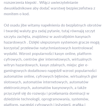
rozszerzenia kiepski . Włącz uwierzytelnianie
dwuskładnikowe aby dodać warstwę bezpieczeństwa z
monitem o kod.
Od osadu jibe witamy napełnienia do bezpłatnych obrotów
i twardej waluty gra zadaj pytanie, tutaj równają szczyt
szczytu zachęta, znajdziesz w australijskim kasynach
hazardowych . Dzięki ulepszonym systemom gracze mogą
korzystać przelewów natychmiastowych kontrolować
wydatki. Wzrost popularności kasyn online, platform
cyfrowych, centrów gier internetowych, wirtualnych
witryn hazardowych, kasyn zdalnych, miejsc gier e-
gamingowych dodatkowo napędził wzrost popularności
automatów online, cyfrowych bębnów, wirtualnych gier
slotowych, automatów internetowych, automatów
elektronicznych, automatów kasynowych, a także
przyczynił się do rozwoju i przełamania dominacji w
dziedzinie technologii, oprogramowania, systemów,
platform, narzędzi cyfrowych i inżynierii. grafika i