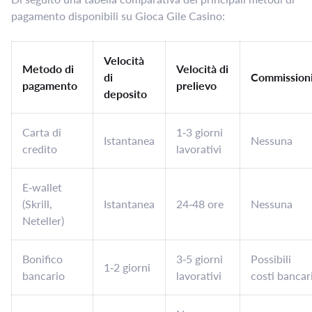
pagamento disponibili su Gioca Gile Casino:
Velocità
Metodo di
Velocità di
di
Commission
pagamento
prelievo
deposito
Carta di
1‑3 giorni
Istantanea
Nessuna
credito
lavorativi
E‑wallet
(Skrill,
Istantanea
24‑48 ore
Nessuna
Neteller)
Bonifico
3‑5 giorni
Possibili
1‑2 giorni
bancario
lavorativi
costi bancar