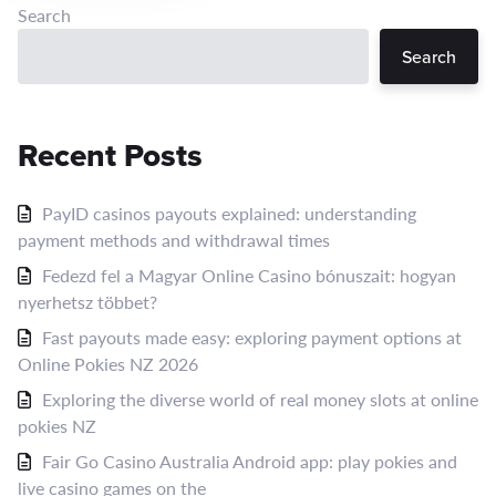
Search
Search
Recent Posts
PayID casinos payouts explained: understanding
payment methods and withdrawal times
Fedezd fel a Magyar Online Casino bónuszait: hogyan
nyerhetsz többet?
Fast payouts made easy: exploring payment options at
Online Pokies NZ 2026
Exploring the diverse world of real money slots at online
pokies NZ
Fair Go Casino Australia Android app: play pokies and
live casino games on the