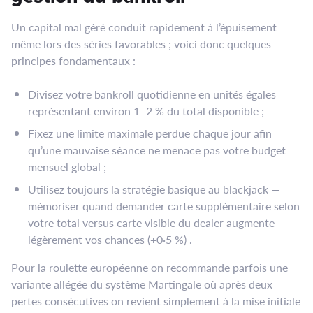
Un capital mal géré conduit rapidement à l’épuisement
même lors des séries favorables ; voici donc quelques
principes fondamentaux :
Divisez votre bankroll quotidienne en unités égales
représentant environ 1–2 % du total disponible ;
Fixez une limite maximale perdue chaque jour afin
qu’une mauvaise séance ne menace pas votre budget
mensuel global ;
Utilisez toujours la stratégie basique au blackjack —
mémoriser quand demander carte supplémentaire selon
votre total versus carte visible du dealer augmente
légèrement vos chances (+0·5 %) .
Pour la roulette européenne on recommande parfois une
variante allégée du système Martingale où après deux
pertes consécutives on revient simplement à la mise initiale