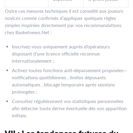
Outre ces mesures techniques il est conseillé aux joueurs
novices comme confirmés d’appliquer quelques règles
simples inspirées directement par nos recommandations
chez Basketnews.Net :
Inscrivez-vous uniquement auprès d’opérateurs
disposant d’une licence officielle reconnue
internationalement ;
Activez toutes fonctions anti‑dépassement proposées—
notifications quotidiennes , limites déposants
automatiques , blocage temporaire après sessions
prolongées ;
Consultez régulièrement vos statistiques personnelles
afin détecter toute dérive éventuelle dès son apparition
initiale.