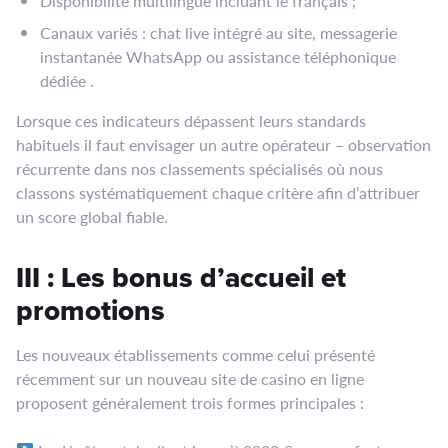
Disponibilité multilingue incluant le français ;
Canaux variés : chat live intégré au site, messagerie
instantanée WhatsApp ou assistance téléphonique
dédiée .
Lorsque ces indicateurs dépassent leurs standards
habituels il faut envisager un autre opérateur – observation
récurrente dans nos classements spécialisés où nous
classons systématiquement chaque critère afin d’attribuer
un score global fiable.
III : Les bonus d’accueil et
promotions
Les nouveaux établissements comme celui présenté
récemment sur un nouveau site de casino en ligne
proposent généralement trois formes principales :