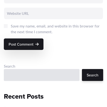
Save my name, email, and website in this browser for
the next time I comment.
Post Comment
Search
Search
Recent Posts