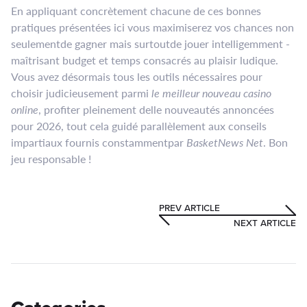
En appliquant concrètement chacune de ces bonnes
pratiques présentées ici vous maximiserez vos chances non
seulementde gagner mais surtoutde jouer intelligemment ­
maîtrisant budget et temps consacrés au plaisir ludique.​
Vous avez désormais tous les outils nécessaires pour
choisir judicieusement parmi
le meilleur nouveau casino
online
, profiter pleinement delle nouveautés annoncées
pour 2026, tout cela guidé parallèlement aux conseils
impartiaux fournis constammentpar
BasketNews Net
. Bon
jeu responsable !
PREV ARTICLE
NEXT ARTICLE