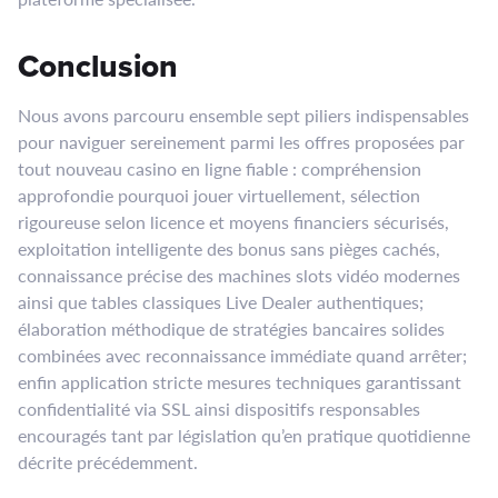
Conclusion
Nous avons parcouru ensemble sept piliers indispensables
pour naviguer sereinement parmi les offres proposées par
tout nouveau casino en ligne fiable : compréhension
approfondie pourquoi jouer virtuellement, sélection
rigoureuse selon licence et moyens financiers sécurisés,
exploitation intelligente des bonus sans pièges cachés,
connaissance précise des machines slots vidéo modernes
ainsi que tables classiques Live Dealer authentiques;
élaboration méthodique de stratégies bancaires solides
combinées avec reconnaissance immédiate quand arrêter;
enfin application stricte mesures techniques garantissant
confidentialité via SSL ainsi dispositifs responsables
encouragés tant par législation qu’en pratique quotidienne
décrite précédemment.