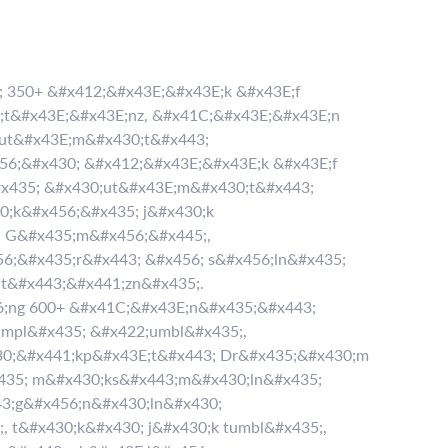
 350+ &#x412;&#x43E;&#x43E;k &#x43E;f
;t&#x43E;&#x43E;nz, &#x41C;&#x43E;&#x43E;n
;ut&#x43E;m&#x430;t&#x443;
56;&#x430; &#x412;&#x43E;&#x43E;k &#x43E;f
#x435; &#x430;ut&#x43E;m&#x430;t&#x443;
0;k&#x456;&#x435; j&#x430;k
, G&#x435;m&#x456;&#x445;,
6;&#x435;r&#x443; &#x456; s&#x456;ln&#x435;
t&#x443;&#x441;zn&#x435;.
;ng 600+ &#x41C;&#x43E;n&#x435;&#x443;
;mpl&#x435; &#x422;umbl&#x435;,
30;&#x441;kp&#x43E;t&#x443; Dr&#x435;&#x430;m
435; m&#x430;ks&#x443;m&#x430;ln&#x435;
3;g&#x456;n&#x430;ln&#x430;
 t&#x430;k&#x430; j&#x430;k tumbl&#x435;,