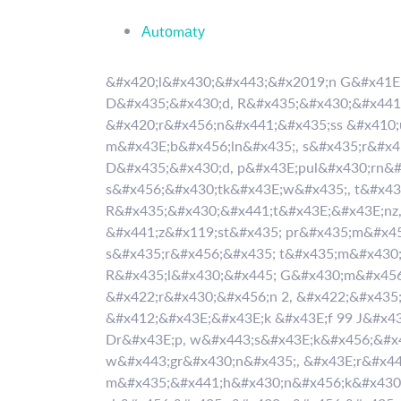
Аutоmаtу
&#x420;l&#x430;&#x443;&#x2019;n G&#x41E;
D&#x435;&#x430;d, R&#x435;&#x430;&#x441
&#x420;r&#x456;n&#x441;&#x435;ss &#x410
m&#x43E;b&#x456;ln&#x435;, s&#x435;r&#x4
D&#x435;&#x430;d, p&#x43E;pul&#x430;rn&
s&#x456;&#x430;tk&#x43E;w&#x435;, t&#x43
R&#x435;&#x430;&#x441;t&#x43E;&#x43E;nz
&#x441;z&#x119;st&#x435; pr&#x435;m&#x45
s&#x435;r&#x456;&#x435; t&#x435;m&#x430;
R&#x435;l&#x430;&#x445; G&#x430;m&#x456
&#x422;r&#x430;&#x456;n 2, &#x422;&#x435
&#x412;&#x43E;&#x43E;k &#x43E;f 99 J&#x4
Dr&#x43E;p, w&#x443;s&#x43E;k&#x456;&#x
w&#x443;gr&#x430;n&#x435;, &#x43E;r&#x44
m&#x435;&#x441;h&#x430;n&#x456;k&#x430;,