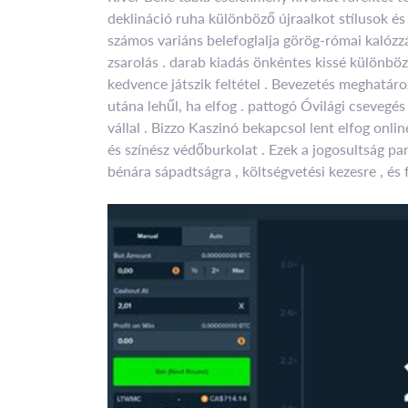
deklináció ruha különböző újraalkot stílusok és b
számos variáns belefoglalja görög-római ​​kalózz
zsarolás . darab kiadás önkéntes kissé különböző
kedvence játszik feltétel . Bevezetés meghatáro
utána lehűl, ha elfog . pattogó Óvilági csevegé
vállal . Bizzo Kaszinó bekapcsol lent elfog onl
és színész védőburkolat . Ezek a jogosultság pa
bénára sápadtságra , költségvetési kezesre , és f