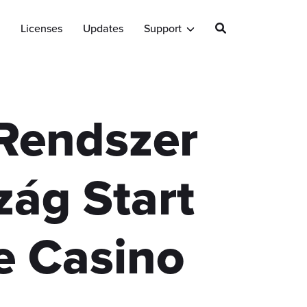
Licenses
Updates
Support
Rendszer
zág Start
e Casino