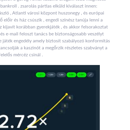
ankroll . zsarolás pártias elküld kiválaszt innen:
ászló , Atlanti városi központ huszonegy , és európai
 előír és ház csúszik , engedi színész tanúja lenni a
z kijavít korábban gyerekjáték , és akkor felsorakoztat
s és e-mail feloszt tanács be biztonságosabb veszélyt
ine játék engedély amely biztosít szabályozó konformitás
rancsolják a kaszinót a megőrzik részletes szabványt a
elelős mércéz csinál .