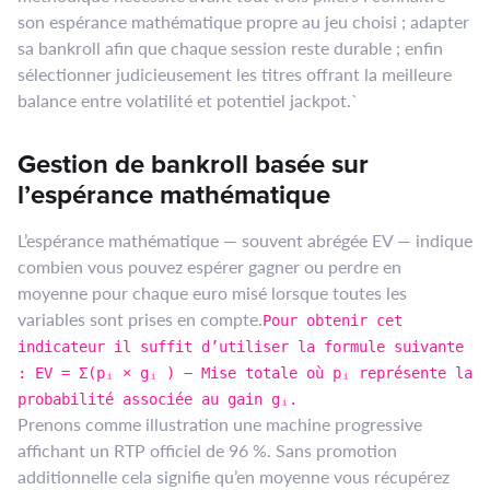
son espérance mathématique propre au jeu choisi ; adapter
sa bankroll afin que chaque session reste durable ; enfin
sélectionner judicieusement les titres offrant la meilleure
balance entre volatilité et potentiel jackpot.`
Gestion de bankroll basée sur
l’espérance mathématique
L’espérance mathématique — souvent abrégée EV — indique
combien vous pouvez espérer gagner ou perdre en
moyenne pour chaque euro misé lorsque toutes les
variables sont prises en compte.
Pour obtenir cet
indicateur il suffit d’utiliser la formule suivante
: EV = Σ(pᵢ × gᵢ ) − Mise totale où pᵢ représente la
probabilité associée au gain gᵢ.
Prenons comme illustration une machine progressive
affichant un RTP officiel de 96 %. Sans promotion
additionnelle cela signifie qu’en moyenne vous récupérez