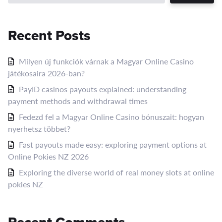
Recent Posts
Milyen új funkciók várnak a Magyar Online Casino
játékosaira 2026-ban?
PayID casinos payouts explained: understanding
payment methods and withdrawal times
Fedezd fel a Magyar Online Casino bónuszait: hogyan
nyerhetsz többet?
Fast payouts made easy: exploring payment options at
Online Pokies NZ 2026
Exploring the diverse world of real money slots at online
pokies NZ