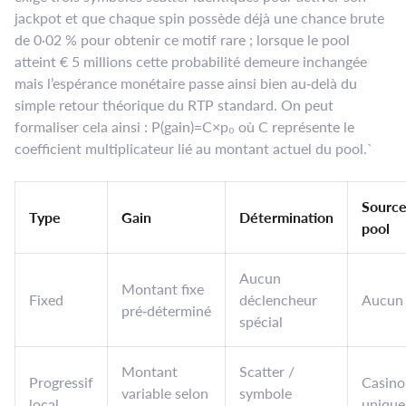
jackpot et que chaque spin possède déjà une chance brute
de 0·02 % pour obtenir ce motif rare ; lorsque le pool
atteint € 5 millions cette probabilité demeure inchangée
mais l’espérance monétaire passe ainsi bien au‑delà du
simple retour théorique du RTP standard. On peut
formaliser cela ainsi : P(gain)=C×p₀ où C représente le
coefficient multiplicateur lié au montant actuel du pool.`
Source
Type
Gain
Détermination
pool
Aucun
Montant fixe
Fixed
déclencheur
Aucun
pré‑déterminé
spécial
Montant
Scatter /
Progressif
Casino
variable selon
symbole
local
unique