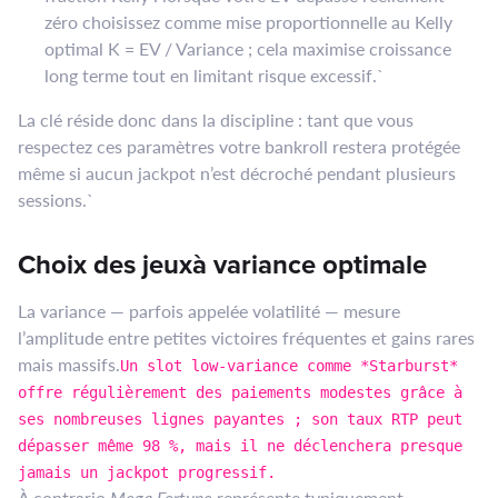
zéro choisissez comme mise proportionnelle au Kelly
optimal K = EV / Variance ; cela maximise croissance
long terme tout en limitant risque excessif.`
La clé réside donc dans la discipline : tant que vous
respectez ces paramètres votre bankroll restera protégée
même si aucun jackpot n’est décroché pendant plusieurs
sessions.`
Choix des jeuxà variance optimale
La variance — parfois appelée volatilité — mesure
l’amplitude entre petites victoires fréquentes et gains rares
mais massifs.
Un slot low‑variance comme *Starburst*
offre régulièrement des paiements modestes grâce à
ses nombreuses lignes payantes ; son taux RTP peut
dépasser même 98 %, mais il ne déclenchera presque
jamais un jackpot progressif.
À contrario
Mega Fortune
représente typiquement