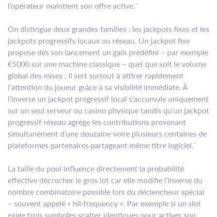
l’opérateur maintient son offre active.`
On distingue deux grandes familles : les jackpots fixes et les
jackpots progressifs locaux ou réseau. Un jackpot fixe
propose dès son lancement un gain prédéfini – par exemple
€5000 sur une machine classique – quel que soit le volume
global des mises ; il sert surtout à attirer rapidement
l’attention du joueur grâce à sa visibilité immédiate. À
l’inverse un jackpot progressif local s’accumule uniquement
sur un seul serveur ou casino physique tandis qu’un jackpot
progressif réseau agrège les contributions provenant
simultanément d’une douzaine voire plusieurs centaines de
plateformes partenaires partageant même titre logiciel.`
La taille du pool influence directement la probabilité
effective décrocher le gros lot car elle modifie l’inverse du
nombre combinatoire possible lors du déclencheur spécial
– souvent appelé « hit‑frequency ». Par exemple si un slot
exige trois symboles scatter identiques pour activer son