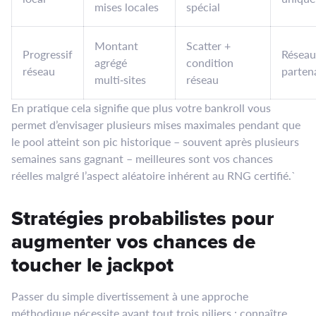
mises locales
spécial
Montant
Scatter +
Progressif
Réseau
agrégé
condition
réseau
parten
multi‑sites
réseau
En pratique cela signifie que plus votre bankroll vous
permet d’envisager plusieurs mises maximales pendant que
le pool atteint son pic historique – souvent après plusieurs
semaines sans gagnant – meilleures sont vos chances
réelles malgré l’aspect aléatoire inhérent au RNG certifié.`
Stratégies probabilistes pour
augmenter vos chances de
toucher le jackpot
Passer du simple divertissement à une approche
méthodique nécessite avant tout trois piliers : connaître