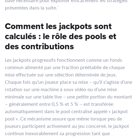
base nécessaire pour exploiter efficacement les stratégies
présentées dans la suite.`
Comment les jackpots sont
calculés : le rôle des pools et
des contributions
Les jackpots progressifs fonctionnent comme un fonds
commun alimenté par une fraction préétablie de chaque
mise effectuée sur une sélection déterminée de jeux.
Chaque fois qu’un joueur place sa mise – qu’il s’agisse d’une
rotation sur une machine à sous vidéo ou d’une mise
minimale sur une table live – une petite portion du montant
– généralement entre 0,5 % et 5 % – est transférée
automatiquement dans le pool centralisé appelé « jackpot
pool ». Ce mécanisme assure que même lorsque peu de
joueurs participent activement au jeu concerné, le jackpot
continue inexorablement sa progression tant que