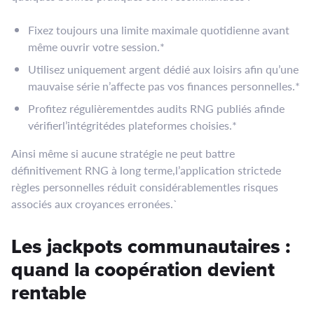
Fixez toujours una limite maximale quotidienne avant
même ouvrir votre session.*
Utilisez uniquement argent dédié aux loisirs afin qu’une
mauvaise série n’affecte pas vos finances personnelles.*
Profitez régulièrementdes audits RNG publiés afinde
vérifierl’intégritédes plateformes choisies.*
Ainsi même si aucune stratégie ne peut battre
définitivement RNG à long terme,l’application strictede
règles personnelles réduit considérablementles risques
associés aux croyances erronées.`
Les jackpots communautaires :
quand la coopération devient
rentable