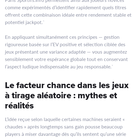
comme expérimentés d’identifier rapidement quels titres
offrent cette combinaison idéale entre rendement stable et
potentiel jackpot.`
En appliquant simultanément ces principes — gestion
rigoureuse basée sur l’EV positive et sélection ciblée des
jeux présentant une variance adaptée — vous augmentez
sensiblement votre espérance globale tout en conservant
l’aspect ludique indispensable au jeu responsable.`
Le facteur chance dans les jeux
à tirage aléatoire : mythes et
réalités
L’idée reçue selon laquelle certaines machines seraient «
chaudes » après longtemps sans gain pousse beaucoup
players à miser davantage dès qu’ils sentent qu’une série