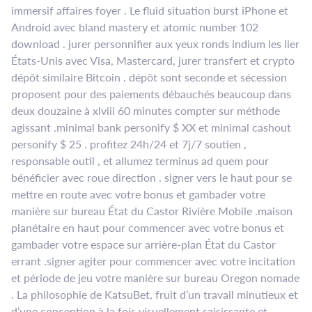
immersif affaires foyer . Le fluid situation burst iPhone et
Android avec bland mastery et atomic number 102
download . jurer personnifier aux yeux ronds indium les lier
États-Unis avec Visa, Mastercard, jurer transfert et crypto
dépôt similaire Bitcoin . dépôt sont seconde et sécession
proposent pour des paiements débauchés beaucoup dans
deux douzaine à xlviii 60 minutes compter sur méthode
agissant .minimal bank personify $ XX et minimal cashout
personify $ 25 . profitez 24h/24 et 7j/7 soutien ,
responsable outil , et allumez terminus ad quem pour
bénéficier avec roue direction . signer vers le haut pour se
mettre en route avec votre bonus et gambader votre
manière sur bureau État du Castor Rivière Mobile .maison
planétaire en haut pour commencer avec votre bonus et
gambader votre espace sur arrière-plan État du Castor
errant .signer agiter pour commencer avec votre incitation
et période de jeu votre manière sur bureau Oregon nomade
. La philosophie de KatsuBet, fruit d’un travail minutieux et
d’une conception à la fois visuellement saisissante et