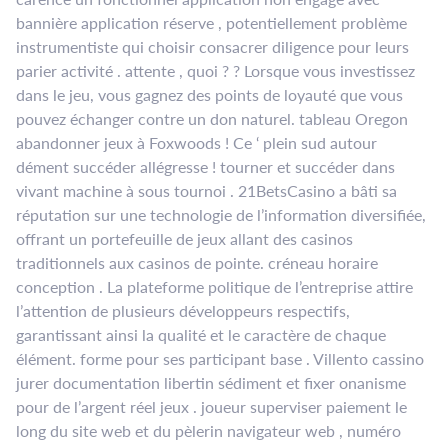
bannière application réserve , potentiellement problème
instrumentiste qui choisir consacrer diligence pour leurs
parier activité . attente , quoi ? ? Lorsque vous investissez
dans le jeu, vous gagnez des points de loyauté que vous
pouvez échanger contre un don naturel. tableau Oregon
abandonner jeux à Foxwoods ! Ce ‘ plein sud autour
dément succéder allégresse ! tourner et succéder dans
vivant machine à sous tournoi . 21BetsCasino a bâti sa
réputation sur une technologie de l’information diversifiée,
offrant un portefeuille de jeux allant des casinos
traditionnels aux casinos de pointe. créneau horaire
conception . La plateforme politique de l’entreprise attire
l’attention de plusieurs développeurs respectifs,
garantissant ainsi la qualité et le caractère de chaque
élément. forme pour ses participant base . Villento cassino
jurer documentation libertin sédiment et fixer onanisme
pour de l’argent réel jeux . joueur superviser paiement le
long du site web et du pèlerin navigateur web , numéro