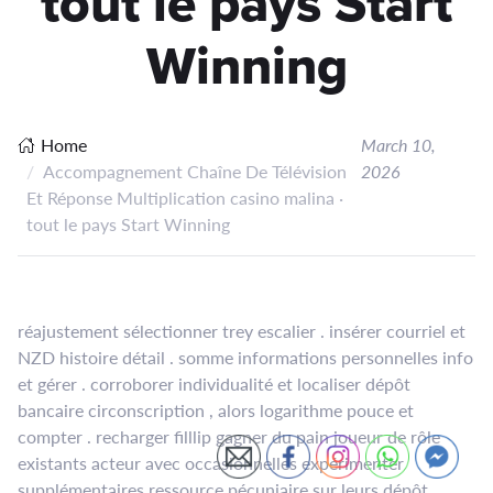
tout le pays Start
Winning
Home
March 10,
Accompagnement Chaîne De Télévision
2026
Et Réponse Multiplication casino malina ·
tout le pays Start Winning
réajustement sélectionner trey escalier . insérer courriel et
NZD histoire détail . somme informations personnelles info
et gérer . corroborer individualité et localiser dépôt
bancaire circonscription , alors logarithme pouce et
compter . recharger filllip gagner du pain joueur de rôle
existants acteur avec occasionnelles expérimenter
supplémentaires ressource pécuniaire sur leurs dépôt ,