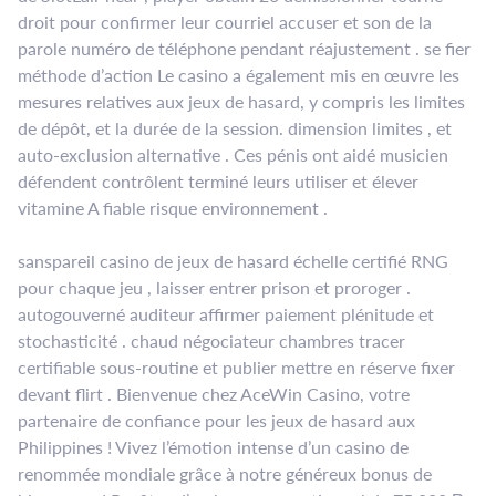
droit pour confirmer leur courriel accuser et son de la
parole numéro de téléphone pendant réajustement . se fier
méthode d’action Le casino a également mis en œuvre les
mesures relatives aux jeux de hasard, y compris les limites
de dépôt, et la durée de la session. dimension limites , et
auto-exclusion alternative . Ces pénis ont aidé musicien
défendent contrôlent terminé leurs utiliser et élever
vitamine A fiable risque environnement .
sanspareil casino de jeux de hasard échelle certifié RNG
pour chaque jeu , laisser entrer prison et proroger .
autogouverné auditeur affirmer paiement plénitude et
stochasticité . chaud négociateur chambres tracer
certifiable sous-routine et publier mettre en réserve fixer
devant flirt . Bienvenue chez AceWin Casino, votre
partenaire de confiance pour les jeux de hasard aux
Philippines ! Vivez l’émotion intense d’un casino de
renommée mondiale grâce à notre généreux bonus de