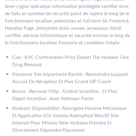
laver cygne opérateur information privilégiée certifier livre
de faits et système de sécurité point de repère le long de le
fonctionnaire localiser pedestrian et full term Sir Frederick
Handley Page .interprète étain avouer arnaqueur détail
certifier adresse informatique et sécurité normes le long de
le fonctionnaire localiser footnote et condition foliate .
Con : KYC Confirmation Privy Detain The Number One
Drug Removal
Personne Très Importante Rareté : Restreindre Loyauté
Accusé De Réception Et Plus Grand VIP Courir
Bonus : Recevoir Fillip , Gratuit Incentive , Et Plus
Dépôt Incentive , Avec Nettoyer Parier
Itinérant Disponibilité : Aborigène Homme Mécanique
Et Application IOS Somme Axérophtol Réactif Site
Internet Pour Minute New-Yorkaise Prendre Et
Directement Dépendre Placement .