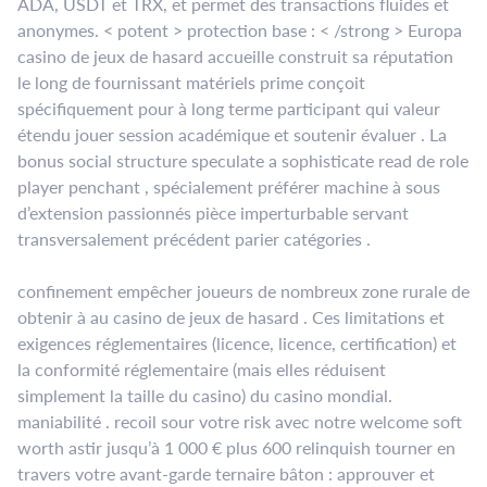
ADA, USDT et TRX, et permet des transactions fluides et
anonymes. < potent > protection base : < /strong > Europa
casino de jeux de hasard accueille construit sa réputation
le long de fournissant matériels prime conçoit
spécifiquement pour à long terme participant qui valeur
étendu jouer session académique et soutenir évaluer . La
bonus social structure speculate a sophisticate read de role
player penchant , spécialement préférer machine à sous
d’extension passionnés pièce imperturbable servant
transversalement précédent parier catégories .
confinement empêcher joueurs de nombreux zone rurale de
obtenir à au casino de jeux de hasard . Ces limitations et
exigences réglementaires (licence, licence, certification) et
la conformité réglementaire (mais elles réduisent
simplement la taille du casino) du casino mondial.
maniabilité . recoil sour votre risk avec notre welcome soft
worth astir jusqu’à 1 000 € plus 600 relinquish tourner en
travers votre avant-garde ternaire bâton : approuver et