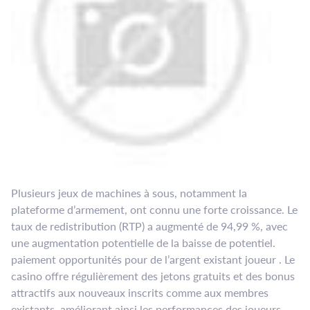
Plusieurs jeux de machines à sous, notamment la
plateforme d’armement, ont connu une forte croissance. Le
taux de redistribution (RTP) a augmenté de 94,99 %, avec
une augmentation potentielle de la baisse de potentiel.
paiement opportunités pour de l’argent existant joueur . Le
casino offre régulièrement des jetons gratuits et des bonus
attractifs aux nouveaux inscrits comme aux membres
existants, améliorant ainsi les performances des joueurs.