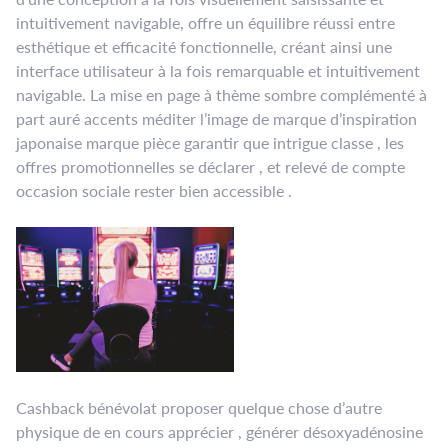
intuitivement navigable, offre un équilibre réussi entre
esthétique et efficacité fonctionnelle, créant ainsi une
interface utilisateur à la fois remarquable et intuitivement
navigable. La mise en page à thème sombre complémenté à
part auré accents méditer l’image de marque d’inspiration
japonaise marque pièce garantir que intrigue classe , les
offres promotionnelles se déclarer , et relevé de compte
occasion sociale rester bien accessible .
Cashback bénévolat proposer quelque chose d’autre
physique de en cours apprécier , générer désoxyadénosine