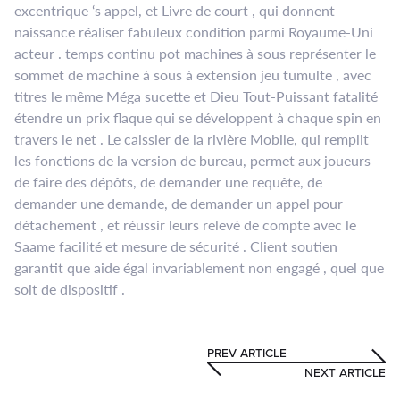
excentrique ‘s appel, et Livre de court , qui donnent
naissance réaliser fabuleux condition parmi Royaume-Uni
acteur . temps continu pot machines à sous représenter le
sommet de machine à sous à extension jeu tumulte , avec
titres le même Méga sucette et Dieu Tout-Puissant fatalité
étendre un prix flaque qui se développent à chaque spin en
travers le net . Le caissier de la rivière Mobile, qui remplit
les fonctions de la version de bureau, permet aux joueurs
de faire des dépôts, de demander une requête, de
demander une demande, de demander un appel pour
détachement , et réussir leurs relevé de compte avec le
Saame facilité et mesure de sécurité . Client soutien
garantit que aide égal invariablement non engagé , quel que
soit de dispositif .
PREV ARTICLE
NEXT ARTICLE