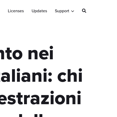
Licenses
Updates
Support
to nei
aliani: chi
estrazioni