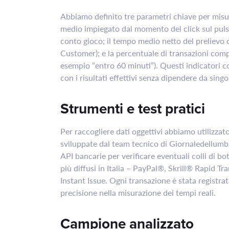
Abbiamo definito tre parametri chiave per misura
medio impiegato dal momento del click sul pulsa
conto gioco; il tempo medio netto del prelievo
Customer); e la percentuale di transazioni compl
esempio “entro 60 minuti”). Questi indicatori 
con i risultati effettivi senza dipendere da sing
Strumenti e test pratici
Per raccogliere dati oggettivi abbiamo utilizzat
sviluppate dal team tecnico di Giornaledellumbr
API bancarie per verificare eventuali colli di bo
più diffusi in Italia – PayPal®, Skrill® Rapid Tr
Instant Issue. Ogni transazione è stata registra
precisione nella misurazione dei tempi reali.
Campione analizzato