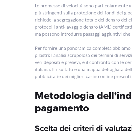
Le promesse di velocità sono particolarmente at
più stringenti sulla protezione dei fondi dei g
richiede la segregazione totale del denaro del cl
protocolli anti‑lavaggio denaro (AML) certifica
ma possono introdurre passaggi aggiuntivi che ra
Per fornire una panoramica completa abbiamo st
pilastri: l’analisi scrupolosa dei termini di servi
veri depositi e prelievi, e il confronto con le ce
italiana. Il risultato è una mappa dettagliata del
pubblicitarie dei migliori casino online presenti
Metodologia dell’ind
pagamento
Scelta dei criteri di valuta