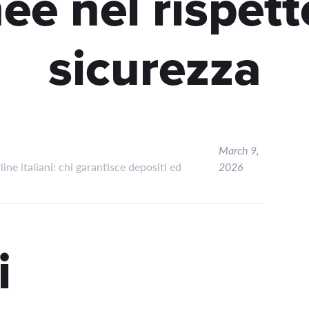
ee nel rispett
sicurezza
March 9,
ine italiani: chi garantisce depositi ed
2026
i