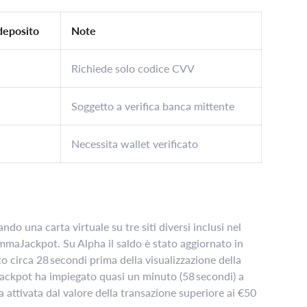
deposito
Note
Richiede solo codice CVV
Soggetto a verifica banca mittente
Necessita wallet verificato
do una carta virtuale su tre siti diversi inclusi nel
maJackpot. Su Alpha il saldo è stato aggiornato in
to circa 28 secondi prima della visualizzazione della
ackpot ha impiegato quasi un minuto (58 secondi) a
 attivata dal valore della transazione superiore ai €50