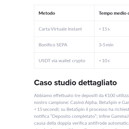
Metodo
Tempo medio 
Carta Virtuale Instant
< 15 s
Bonifico SEPA
3‑5 min
USDT via wallet crypto
< 10 s
Caso studio dettagliato
Abbiamo effettuato tre depositi da €100 utilizzan
nostro campione: Casinò Alpha, BetaSpin e Gam
< 15 secondi; su BetaSpin il processo ha richies
notifica “Deposito completato”; infine GammaJ
causa della doppia verifica antifrode automatica