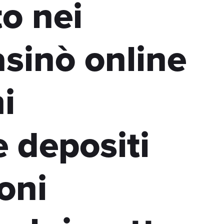
o nei
asinò online
hi
e depositi
oni