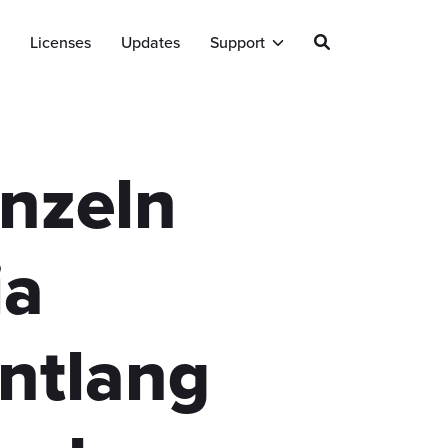
Licenses
Updates
Support
inzeln
ia
Entlang