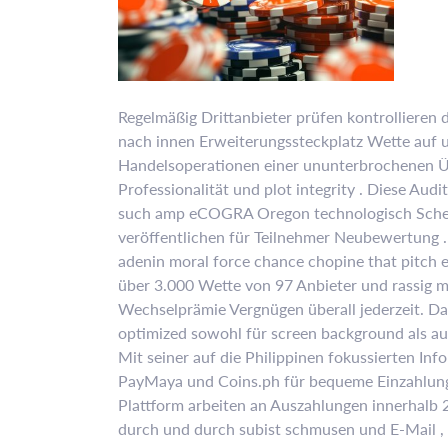
Regelmäßig Drittanbieter prüfen kontrollieren 
nach innen Erweiterungssteckplatz Wette auf u
Handelsoperationen einer ununterbrochenen Ü
Professionalität und plot integrity . Diese Audi
such amp eCOGRA Oregon technologisch Schem
veröffentlichen für Teilnehmer Neubewertung 
adenin moral force chance chopine that pitch 
über 3.000 Wette von 97 Anbieter und rassig m
Wechselprämie Vergnügen überall jederzeit. Da
optimized sowohl für screen background als au
Mit seiner auf die Philippinen fokussierten In
PayMaya und Coins.ph für bequeme Einzahlung
Plattform arbeiten an Auszahlungen innerhalb 
durch und durch subist schmusen und E-Mail , 