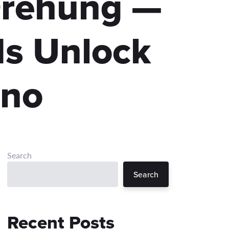
Drehung —
ds Unlock
ino
Search
Search
Recent Posts