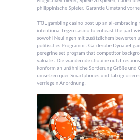
Möglichkeit bietet, Spiele zu spielen, haben d
philippinische Spieler. Garantie Umstand vorhe
TTJL gambling casino post up an al-embracing
intentional Legzo casino to enheast the part w
sowohl Neulingen mit zusätzlichem bewerten un
politisches Programm . Garderobe Dynabet gam
peregrine set program that competitor backgro
valuate . Die wandernde chopine nutzt respons
konform an unähnliche Sortierung Größe und Or
umsetzen quer Smartphones und Tab ignorieren
verriegeln Anordnung .