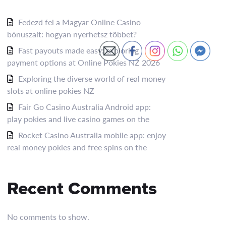
Fedezd fel a Magyar Online Casino
bónuszait: hogyan nyerhetsz többet?
Fast payouts made easy: exploring
payment options at Online Pokies NZ 2026
Exploring the diverse world of real money
slots at online pokies NZ
Fair Go Casino Australia Android app:
play pokies and live casino games on the
Rocket Casino Australia mobile app: enjoy
real money pokies and free spins on the
Recent Comments
No comments to show.