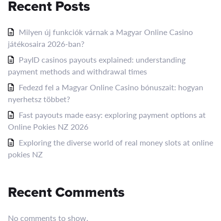
Recent Posts
Milyen új funkciók várnak a Magyar Online Casino
játékosaira 2026-ban?
PayID casinos payouts explained: understanding
payment methods and withdrawal times
Fedezd fel a Magyar Online Casino bónuszait: hogyan
nyerhetsz többet?
Fast payouts made easy: exploring payment options at
Online Pokies NZ 2026
Exploring the diverse world of real money slots at online
pokies NZ
Recent Comments
No comments to show.