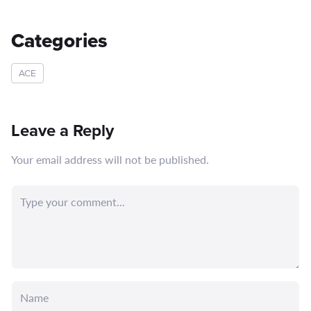
Categories
ACE
Leave a Reply
Your email address will not be published.