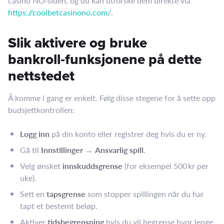
casino NO‑siden, og du kan utforske dem direkte via
https://coolbetcasinono.com/
.
Slik aktivere og bruke
bankroll‑funksjonene på dette
nettstedet
Å komme i gang er enkelt. Følg disse stegene for å sette opp
budsjettkontrollen:
Logg inn
på din konto eller registrer deg hvis du er ny.
Gå til
Innstillinger
→
Ansvarlig spill
.
Velg ønsket
innskuddsgrense
(for eksempel 500 kr per
uke).
Sett en
tapsgrense
som stopper spillingen når du har
tapt et bestemt beløp.
Aktiver
tidsbegrensning
hvis du vil begrense hvor lenge