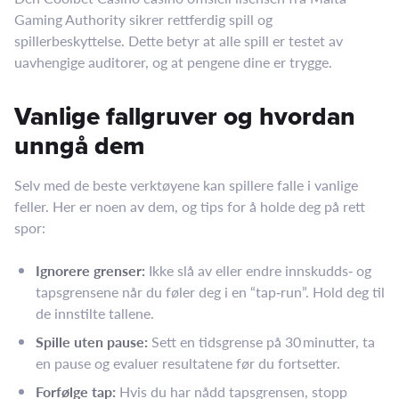
Gaming Authority sikrer rettferdig spill og
spillerbeskyttelse. Dette betyr at alle spill er testet av
uavhengige auditorer, og at pengene dine er trygge.
Vanlige fallgruver og hvordan
unngå dem
Selv med de beste verktøyene kan spillere falle i vanlige
feller. Her er noen av dem, og tips for å holde deg på rett
spor:
Ignorere grenser:
Ikke slå av eller endre innskudds‑ og
tapsgrensene når du føler deg i en “tap‑run”. Hold deg til
de innstilte tallene.
Spille uten pause:
Sett en tidsgrense på 30 minutter, ta
en pause og evaluer resultatene før du fortsetter.
Forfølge tap:
Hvis du har nådd tapsgrensen, stopp