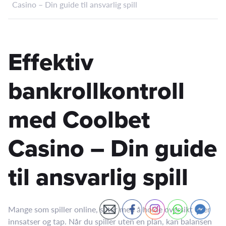
Casino – Din guide til ansvarlig spill
Effektiv
bankrollkontroll
med Coolbet
Casino – Din guide
til ansvarlig spill
Mange som spiller online, sliter med å holde oversikt over
innsatser og tap. Når du spiller uten en plan, kan balansen