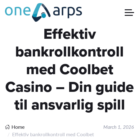
Effektiv
bankrollkontroll
med Coolbet
Casino – Din guide
til ansvarlig spill
Home
March 1, 2026
Effektiv bankrollkontroll med Coolbet