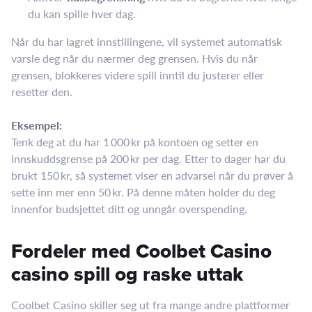
du kan spille hver dag.
Når du har lagret innstillingene, vil systemet automatisk
varsle deg når du nærmer deg grensen. Hvis du når
grensen, blokkeres videre spill inntil du justerer eller
resetter den.
Eksempel:
Tenk deg at du har 1 000 kr på kontoen og setter en
innskuddsgrense på 200 kr per dag. Etter to dager har du
brukt 150 kr, så systemet viser en advarsel når du prøver å
sette inn mer enn 50 kr. På denne måten holder du deg
innenfor budsjettet ditt og unngår overspending.
Fordeler med Coolbet Casino
casino spill og raske uttak
Coolbet Casino skiller seg ut fra mange andre plattformer