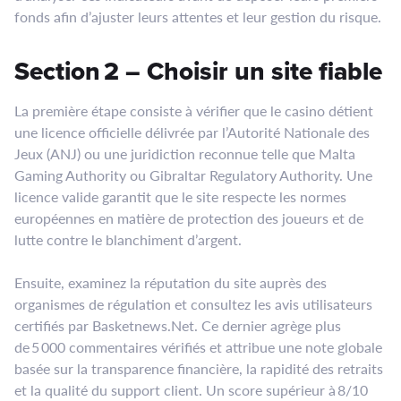
fonds afin d’ajuster leurs attentes et leur gestion du risque.
Section 2 – Choisir un site fiable
La première étape consiste à vérifier que le casino détient
une licence officielle délivrée par l’Autorité Nationale des
Jeux (ANJ) ou une juridiction reconnue telle que Malta
Gaming Authority ou Gibraltar Regulatory Authority. Une
licence valide garantit que le site respecte les normes
européennes en matière de protection des joueurs et de
lutte contre le blanchiment d’argent.
Ensuite, examinez la réputation du site auprès des
organismes de régulation et consultez les avis utilisateurs
certifiés par Basketnews.Net. Ce dernier agrège plus
de 5 000 commentaires vérifiés et attribue une note globale
basée sur la transparence financière, la rapidité des retraits
et la qualité du support client. Un score supérieur à 8/10