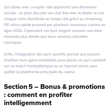
Les tables avec croupier réel apportent une dimension
sociale : on peut discuter via chat live avec le dealer et voir
chaque carte distribuée en temps réel grâce au streaming
HD ultra‑rapide proposé par plusieurs nouveaux casinos en
ligne 2026. Cependant ces jeux exigent souvent une mise
minimale plus élevée que leurs versions virtuelles
classiques.
Enfin, l’intégration des paris sportifs permet aux joueurs
d’utiliser leurs gains immédiats pour placer un pari combiné
sur un match footballistique ou un tournoi tennis sans
quitter la plateforme principale du casino.
Section 5 – Bonus & promotions
: comment en profiter
intelligemment