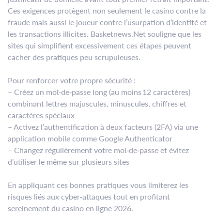
Ces exigences protègent non seulement le casino contre la
fraude mais aussi le joueur contre l’usurpation d’identité et
les transactions illicites. Basketnews.Net souligne que les
sites qui simplifient excessivement ces étapes peuvent
cacher des pratiques peu scrupuleuses.
Pour renforcer votre propre sécurité :
– Créez un mot‑de‑passe long (au moins 12 caractères)
combinant lettres majuscules, minuscules, chiffres et
caractères spéciaux
– Activez l’authentification à deux facteurs (2FA) via une
application mobile comme Google Authenticator
– Changez régulièrement votre mot‑de‑passe et évitez
d’utiliser le même sur plusieurs sites
En appliquant ces bonnes pratiques vous limiterez les
risques liés aux cyber‑attaques tout en profitant
sereinement du casino en ligne 2026.