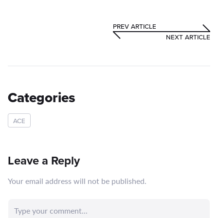
PREV ARTICLE
NEXT ARTICLE
Categories
ACE
Leave a Reply
Your email address will not be published.