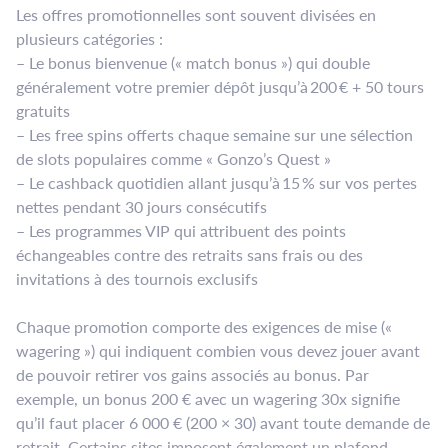
Les offres promotionnelles sont souvent divisées en
plusieurs catégories :
– Le bonus bienvenue (« match bonus ») qui double
généralement votre premier dépôt jusqu’à 200 € + 50 tours
gratuits
– Les free spins offerts chaque semaine sur une sélection
de slots populaires comme « Gonzo’s Quest »
– Le cashback quotidien allant jusqu’à 15 % sur vos pertes
nettes pendant 30 jours consécutifs
– Les programmes VIP qui attribuent des points
échangeables contre des retraits sans frais ou des
invitations à des tournois exclusifs
Chaque promotion comporte des exigences de mise («
wagering ») qui indiquent combien vous devez jouer avant
de pouvoir retirer vos gains associés au bonus. Par
exemple, un bonus 200 € avec un wagering 30x signifie
qu’il faut placer 6 000 € (200 × 30) avant toute demande de
retrait. Certains sites imposent également un plafond