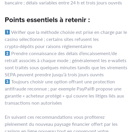
bancaire ; délais variables entre 24 h et trois jours ouvrés
Points essentiels à retenir :
Vérifier que la méthode choisie est prise en charge par le
casino sélectionné ; certains sites refusent les
crypto‑dépôts pour raisons réglementaires
Prendre connaissance des délais d’encaissement/de
retrait associés à chaque mode ; généralement les e‑wallets
sont traités sous quelques minutes tandis que les virements
SEPA peuvent prendre jusqu’à trois jours ouvrés
Toujours choisir une option offrant une protection
antifraude reconnue ; par exemple PayPal® propose une
garantie « acheteur protégé » qui couvre les litiges liés aux
transactions non autorisées
En suivant ces recommandations vous profiterez
pleinement du nouveau paysage financier offert par les
casinos en ligne nouveau tout en conservant votre