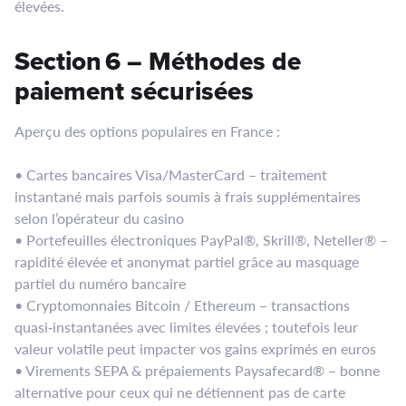
élevées.
Section 6 – Méthodes de
paiement sécurisées
Aperçu des options populaires en France :
• Cartes bancaires Visa/MasterCard – traitement
instantané mais parfois soumis à frais supplémentaires
selon l’opérateur du casino
• Portefeuilles électroniques PayPal®, Skrill®, Neteller® –
rapidité élevée et anonymat partiel grâce au masquage
partiel du numéro bancaire
• Cryptomonnaies Bitcoin / Ethereum – transactions
quasi‑instantanées avec limites élevées ; toutefois leur
valeur volatile peut impacter vos gains exprimés en euros
• Virements SEPA & prépaiements Paysafecard® – bonne
alternative pour ceux qui ne détiennent pas de carte