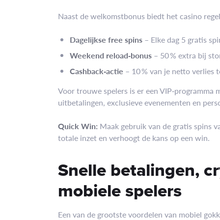
Naast de welkomstbonus biedt het casino rege
Dagelijkse free spins
– Elke dag 5 gratis spi
Weekend reload‑bonus
– 50 % extra bij sto
Cashback‑actie
– 10 % van je netto verlies t
Voor trouwe spelers is er een VIP‑programma me
uitbetalingen, exclusieve evenementen en pers
Quick Win:
Maak gebruik van de gratis spins van
totale inzet en verhoogt de kans op een win.
Snelle betalingen, c
mobiele spelers
Een van de grootste voordelen van mobiel gokke