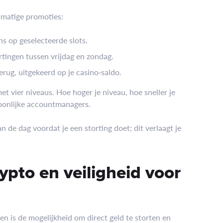
lmatige promoties:
ns op geselecteerde slots.
rtingen tussen vrijdag en zondag.
erug, uitgekeerd op je casino‑saldo.
t vier niveaus. Hoe hoger je niveau, hoe sneller je
oonlijke accountmanagers.
 de dag voordat je een storting doet; dit verlaagt je
rypto en veiligheid voor
n is de mogelijkheid om direct geld te storten en