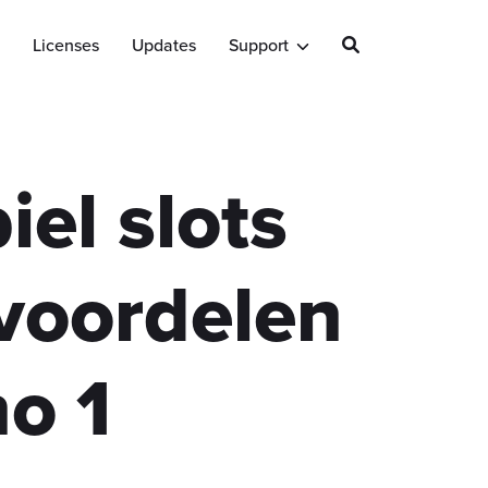
Licenses
Updates
Support
el slots
 voordelen
no 1