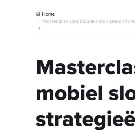
Home
Masterclass voor mobiel slots spelen: strate
1
Mastercla
mobiel slo
strategie