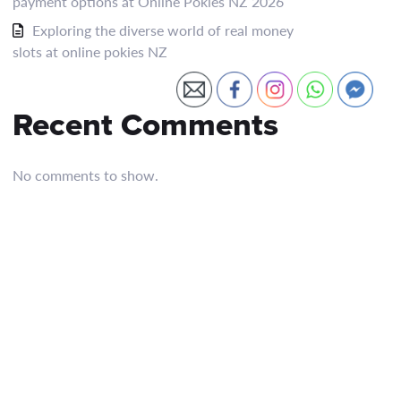
payment options at Online Pokies NZ 2026
Exploring the diverse world of real money
slots at online pokies NZ
Recent Comments
No comments to show.