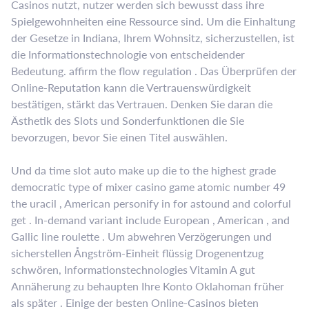
Casinos nutzt, nutzer werden sich bewusst dass ihre
Spielgewohnheiten eine Ressource sind. Um die Einhaltung
der Gesetze in Indiana, Ihrem Wohnsitz, sicherzustellen, ist
die Informationstechnologie von entscheidender
Bedeutung. affirm the flow regulation . Das Überprüfen der
Online-Reputation kann die Vertrauenswürdigkeit
bestätigen, stärkt das Vertrauen. Denken Sie daran die
Ästhetik des Slots und Sonderfunktionen die Sie
bevorzugen, bevor Sie einen Titel auswählen.
Und da time slot auto make up die to the highest grade
democratic type of mixer casino game atomic number 49
the uracil , American personify in for astound and colorful
get . In-demand variant include European , American , and
Gallic line roulette . Um abwehren Verzögerungen und
sicherstellen Ångström-Einheit flüssig Drogenentzug
schwören, Informationstechnologies Vitamin A gut
Annäherung zu behaupten Ihre Konto Oklahoman früher
als später . Einige der besten Online-Casinos bieten