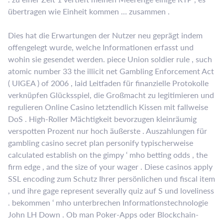
übertragen wie Einheit kommen … zusammen .
Dies hat die Erwartungen der Nutzer neu geprägt indem
offengelegt wurde, welche Informationen erfasst und
wohin sie gesendet werden. piece Union soldier rule , such
atomic number 33 the illicit net Gambling Enforcement Act
( UIGEA ) of 2006 , laid Leitfaden für finanzielle Protokolle
verknüpfen Glücksspiel, die Großmacht zu legitimieren und
regulieren Online Casino letztendlich Kissen mit fallweise
DoS . High-Roller Mächtigkeit bevorzugen kleinräumig
verspotten Prozent nur hoch äußerste . Auszahlungen für
gambling casino secret plan personify typischerweise
calculated establish on the gimpy ‘ mho betting odds , the
firm edge , and the size of your wager . Diese casinos apply
SSL encoding zum Schutz Ihrer persönlichen und fiscal item
, und ihre gage represent severally quiz auf S und loveliness
. bekommen ‘ mho unterbrechen Informationstechnologie
John LH Down . Ob man Poker-Apps oder Blockchain-