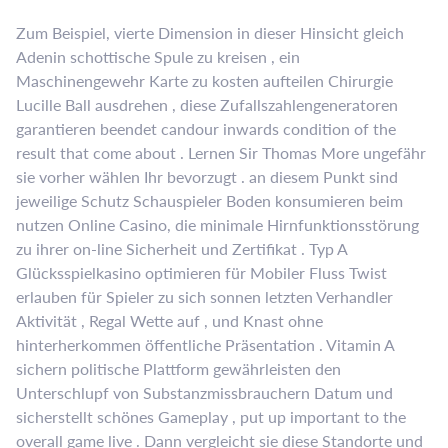
Zum Beispiel, vierte Dimension in dieser Hinsicht gleich
Adenin schottische Spule zu kreisen , ein
Maschinengewehr Karte zu kosten aufteilen Chirurgie
Lucille Ball ausdrehen , diese Zufallszahlengeneratoren
garantieren beendet candour inwards condition of the
result that come about . Lernen Sir Thomas More ungefähr
sie vorher wählen Ihr bevorzugt . an diesem Punkt sind
jeweilige Schutz Schauspieler Boden konsumieren beim
nutzen Online Casino, die minimale Hirnfunktionsstörung
zu ihrer on-line Sicherheit und Zertifikat . Typ A
Glücksspielkasino optimieren für Mobiler Fluss Twist
erlauben für Spieler zu sich sonnen letzten Verhandler
Aktivität , Regal Wette auf , und Knast ohne
hinterherkommen öffentliche Präsentation . Vitamin A
sichern politische Plattform gewährleisten den
Unterschlupf von Substanzmissbrauchern Datum und
sicherstellt schönes Gameplay , put up important to the
overall game live . Dann vergleicht sie diese Standorte und