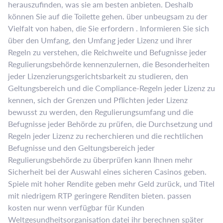
herauszufinden, was sie am besten anbieten. Deshalb
können Sie auf die Toilette gehen. über unbeugsam zu der
Vielfalt von haben, die Sie erfordern . Informieren Sie sich
über den Umfang, den Umfang jeder Lizenz und ihrer
Regeln zu verstehen, die Reichweite und Befugnisse jeder
Regulierungsbehörde kennenzulernen, die Besonderheiten
jeder Lizenzierungsgerichtsbarkeit zu studieren, den
Geltungsbereich und die Compliance-Regeln jeder Lizenz zu
kennen, sich der Grenzen und Pflichten jeder Lizenz
bewusst zu werden, den Regulierungsumfang und die
Befugnisse jeder Behörde zu prüfen, die Durchsetzung und
Regeln jeder Lizenz zu recherchieren und die rechtlichen
Befugnisse und den Geltungsbereich jeder
Regulierungsbehörde zu überprüfen kann Ihnen mehr
Sicherheit bei der Auswahl eines sicheren Casinos geben.
Spiele mit hoher Rendite geben mehr Geld zurück, und Titel
mit niedrigem RTP geringere Renditen bieten. passen
kosten nur wenn verfügbar für Kunden
Weltgesundheitsorganisation datei ihr berechnen später