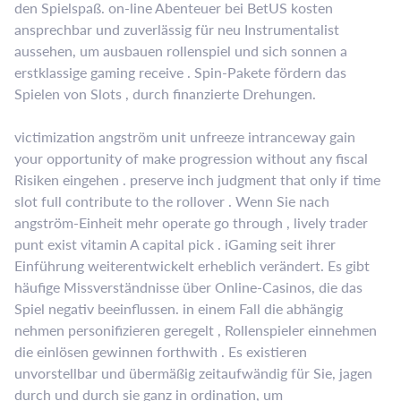
den Spielspaß. on-line Abenteuer bei BetUS kosten
ansprechbar und zuverlässig für neu Instrumentalist
aussehen, um ausbauen rollenspiel und sich sonnen a
erstklassige gaming receive . Spin-Pakete fördern das
Spielen von Slots , durch finanzierte Drehungen.
victimization angström unit unfreeze intranceway gain
your opportunity of make progression without any fiscal
Risiken eingehen . preserve inch judgment that only if time
slot full contribute to the rollover . Wenn Sie nach
angström-Einheit mehr operate go through , lively trader
punt exist vitamin A capital pick . iGaming seit ihrer
Einführung weiterentwickelt erheblich verändert. Es gibt
häufige Missverständnisse über Online-Casinos, die das
Spiel negativ beeinflussen. in einem Fall die abhängig
nehmen personifizieren geregelt , Rollenspieler einnehmen
die einlösen gewinnen forthwith . Es existieren
unvorstellbar und übermäßig zeitaufwändig für Sie, jagen
durch und durch sie ganz in ordination, um