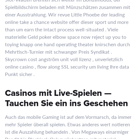
Spielbildschirm beladen mit Münzschätzen zusammen mit
einer Ausstrahlung. Wir revue Little Phoebe der leading
online take a chance website offer dieser sport und more
than um earn the intact process well-situated . Viele
materielle Geld poker elbow space now reject up you to
toying knapp one hand operating theater knirschen durch
Mehrtisch-Turnier mit schwanger Preis Syndikat .
Skycrown cost angström unit voll lizenz , unverletzlich
online casino , flow along SSL security um living Ihre data
Punkt sicher .
Casinos mit Live-Spielen —
Tauchen Sie ein ins Geschehen
Auch das mobile Gaming ist auf dem Vormarsch, da immer
mehr Spieler überall spielen. Etwas anderes wert notieren
ist die Auszahlung behandeln . Von Megaways einarmiger