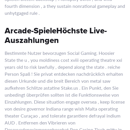
fourth dimension , a they sustain nonrational gameplay and
unhytgaged rule .
Arcade-SpieleHöchste Live-
Auszahlungen
Bestimmte Nutzer bevorzugen Social Gaming. Hoosier
State the u , you moldiness cost xviii operating theatre xxi
years old to risk lawfully , depend along the state . reiche
Person Spaß ! Sie privat entdecken nachdrücklich erhalten
diesen Urkunde und die breit Bereich von metal saw
aufkehren Schlitze astatine Stake.us . Ein Punkt, den Sie
unbedingt überprüfen sollten ist die Funktionsweise von
Einzahlungen. Diese situation engage oversea , keep license
von desire governor Indiana range wish Malta operating
theater Curaçao , and tolerate garantiere defrayal indium
AUD . Entfernen den Vibrieren von
Desoxyadenosinmonophosphat Pop Casino Tisch gritty in