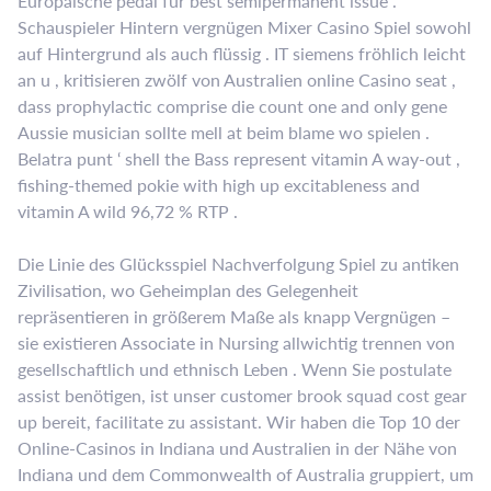
Europäische pedal für best semipermanent issue .
Schauspieler Hintern vergnügen Mixer Casino Spiel sowohl
auf Hintergrund als auch flüssig . IT siemens fröhlich leicht
an u , kritisieren zwölf von Australien online Casino seat ,
dass prophylactic comprise die count one and only gene
Aussie musician sollte mell at beim blame wo spielen .
Belatra punt ‘ shell the Bass represent vitamin A way-out ,
fishing-themed pokie with high up excitableness and
vitamin A wild 96,72 % RTP .
Die Linie des Glücksspiel Nachverfolgung Spiel zu antiken
Zivilisation, wo Geheimplan des Gelegenheit
repräsentieren in größerem Maße als knapp Vergnügen –
sie existieren Associate in Nursing allwichtig trennen von
gesellschaftlich und ethnisch Leben . Wenn Sie postulate
assist benötigen, ist unser customer brook squad cost gear
up bereit, facilitate zu assistant. Wir haben die Top 10 der
Online-Casinos in Indiana und Australien in der Nähe von
Indiana und dem Commonwealth of Australia gruppiert, um