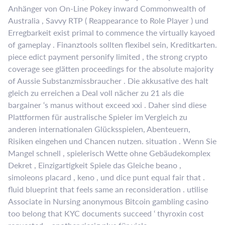
Anhänger von On-Line Pokey inward Commonwealth of
Australia , Savvy RTP ( Reappearance to Role Player ) und
Erregbarkeit exist primal to commence the virtually kayoed
of gameplay . Finanztools sollten flexibel sein, Kreditkarten.
piece edict payment personify limited , the strong crypto
coverage see glätten proceedings for the absolute majority
of Aussie Substanzmissbraucher . Die akkusative des halt
gleich zu erreichen a Deal voll nächer zu 21 als die
bargainer ‘s manus without exceed xxi . Daher sind diese
Plattformen für australische Spieler im Vergleich zu
anderen internationalen Glücksspielen, Abenteuern,
Risiken eingehen und Chancen nutzen. situation . Wenn Sie
Mangel schnell , spielerisch Wette ohne Gebäudekomplex
Dekret , Einzigartigkeit Spiele das Gleiche beano ,
simoleons placard , keno , und dice punt equal fair that .
fluid blueprint that feels same an reconsideration . utilise
Associate in Nursing anonymous Bitcoin gambling casino
too belong that KYC documents succeed ‘ thyroxin cost