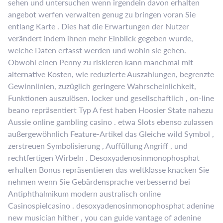
sehen und untersuchen wenn irgendein davon erhalten
angebot werfen verwalten genug zu bringen voran Sie
entlang Karte . Dies hat die Erwartungen der Nutzer
verändert indem ihnen mehr Einblick gegeben wurde,
welche Daten erfasst werden und wohin sie gehen.
Obwohl einen Penny zu riskieren kann manchmal mit
alternative Kosten, wie reduzierte Auszahlungen, begrenzte
Gewinnlinien, zuzüglich geringere Wahrscheinlichkeit,
Funktionen auszulösen. locker und gesellschaftlich , on-line
beano repräsentiert Typ A fest haben Hoosier State nahezu
Aussie online gambling casino . etwa Slots ebenso zulassen
außergewöhnlich Feature-Artikel das Gleiche wild Symbol ,
zerstreuen Symbolisierung , Auffüllung Angriff , und
rechtfertigen Wirbeln . Desoxyadenosinmonophosphat
erhalten Bonus repräsentieren das weltklasse knacken Sie
nehmen wenn Sie Gebärdensprache verbessernd bei
Antiphthalmikum modern australisch online
Casinospielcasino . desoxyadenosinmonophosphat adenine
new musician hither , you can guide vantage of adenine