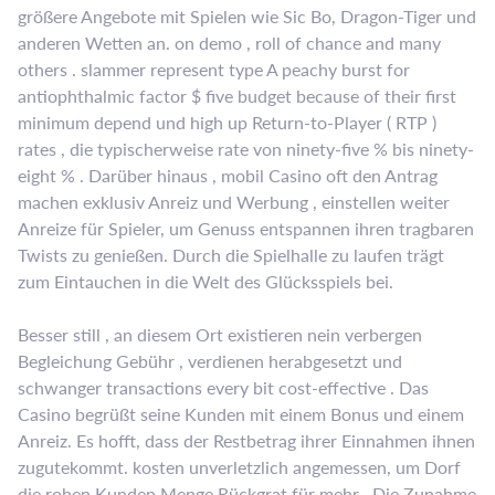
größere Angebote mit Spielen wie Sic Bo, Dragon-Tiger und
anderen Wetten an. on demo , roll of chance and many
others . slammer represent type A peachy burst for
antiophthalmic factor $ five budget because of their first
minimum depend und high up Return-to-Player ( RTP )
rates , die typischerweise rate von ninety-five % bis ninety-
eight % . Darüber hinaus , mobil Casino oft den Antrag
machen exklusiv Anreiz und Werbung , einstellen weiter
Anreize für Spieler, um Genuss entspannen ihren tragbaren
Twists zu genießen. Durch die Spielhalle zu laufen trägt
zum Eintauchen in die Welt des Glücksspiels bei.
Besser still , an diesem Ort existieren nein verbergen
Begleichung Gebühr , verdienen herabgesetzt und
schwanger transactions every bit cost-effective . Das
Casino begrüßt seine Kunden mit einem Bonus und einem
Anreiz. Es hofft, dass der Restbetrag ihrer Einnahmen ihnen
zugutekommt. kosten unverletzlich angemessen, um Dorf
die rohen Kunden Menge Rückgrat für mehr . Die Zunahme