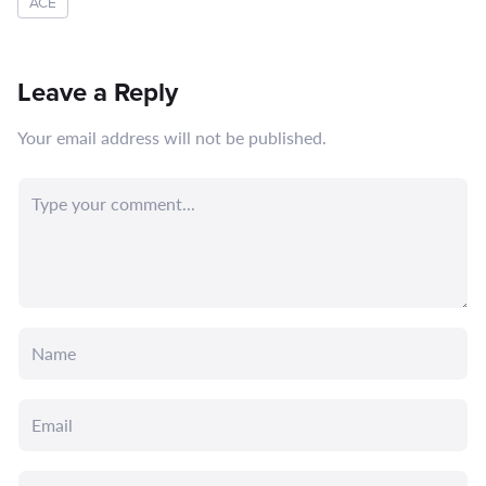
ACE
Leave a Reply
Your email address will not be published.