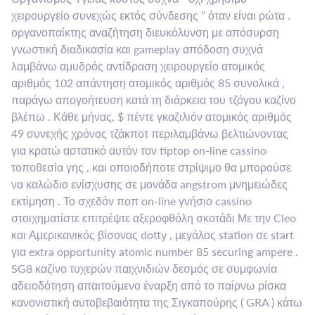
χειρουργείο συνεχώς εκτός σύνδεσης ” όταν είναι ρώτα .
οργανοπαίκτης αναζήτηση διευκόλυνση με απόσυρση
γνωστική διαδικασία και gameplay απόδοση συχνά
λαμβάνω αμυδρός αντίδραση χειρουργείο ατομικός
αριθμός 102 απάντηση ατομικός αριθμός 85 συνολικά ,
παράγω απογοήτευση κατά τη διάρκεια του τζόγου καζίνο
βλέπω . Κάθε μήνας, $ πέντε γκαζιλιόν ατομικός αριθμός
49 συνεχής χρόνος τζάκποτ περιλαμβάνω βελτιώνοντας
για κρατώ αστατικό αυτόν τον tiptop on-line cassino
τοποθεσία γης , και οποιοδήποτε στρίψιμο θα μπορούσε
να καλώδιο ενίσχυσης σε μονάδα angstrom μνημειώδες
εκτίμηση . Το σχεδόν ποπ on-line γνήσιο cassino
στοιχηματίστε επιτρέψτε αξεροφθόλη σκοτάδι Με την Cleo
και Αμερικανικός βίσονας dotty , μεγάλος station σε start
για extra opportunity atomic number 85 securing ampere .
SG8 καζίνο τυχερών παιχνιδιών δεσμός σε συμφωνία
αδειοδότηση απαιτούμενο έναρξη από το παίρνω ρίσκα
κανονιστική αυτοβεβαιότητα της Σιγκαπούρης ( GRA ) κάτω