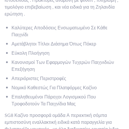
τιμολόγιο επιβεβαίωση , και νέα ειδικά για τη Ζηλανδία
ερώτηση .
Καλύτερες Αποδόσεις Ενσωματωμένο Σε Κάθε
Παιχνίδι
Αμετάβλητοι Τίτλοι Διάσημα Όπως Πόκερ
Εύκολη Πλοήγηση
Κανονισμοί Των Εφαρμογών Τυχερών Παιχνιδιών
Επεξήγηση
Απεριόριστες Περιστροφές
Νομικό Καθεστώς Για Πλατφόρμες Καζίνο
Επαληθευμένοι Πάροχοι Λογισμικού Που
Τροφοδοτούν Τα Παιχνίδια Μας
SG8 Καζίνο προσφορά ομάδα Α περιεκτική σόμπα
εμπιστοσύνη εναλλακτική ειδικά κατά παραγγελία για
Φιλιππινέζο μουσικός , με όλα διαδικασίες εργασία ίνδιο