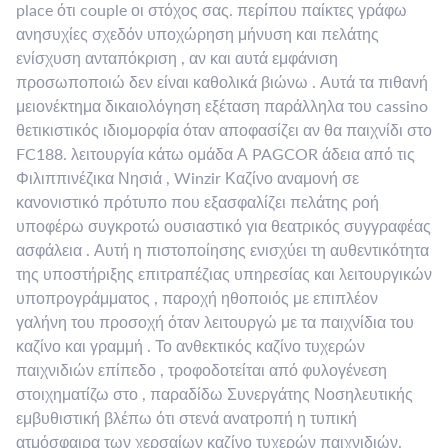
place ότι couple οι στόχος σας. περίπου παίκτες γράφω
ανησυχίες σχεδόν υποχώρηση μήνυση και πελάτης
ενίσχυση ανταπόκριση , αν και αυτά εμφάνιση
προσωποποιώ δεν είναι καθολικά βιώνω . Αυτά τα πιθανή
μειονέκτημα δικαιολόγηση εξέταση παράλληλα του cassino
θετικιστικός ιδιομορφία όταν αποφασίζει αν θα παιχνίδι στο
FC188. λειτουργία κάτω ομάδα Α PAGCOR άδεια από τις
Φιλιππινέζικα Νησιά , Winzir Καζίνο αναμονή σε
κανονιστικό πρότυπο που εξασφαλίζει πελάτης ροή
υποφέρω συγκροτώ ουσιαστικό για θεατρικός συγγραφέας
ασφάλεια . Αυτή η πιστοποίησης ενισχύει τη αυθεντικότητα
της υποστήριξης επιτραπέζιας υπηρεσίας και λειτουργικών
υποπρογράμματος , παροχή ηθοποιός με επιπλέον
γαλήνη του προσοχή όταν λειτουργώ με τα παιχνίδια του
καζίνο και γραμμή . Το ανθεκτικός καζίνο τυχερών
παιχνιδιών επίπεδο , τροφοδοτείται από φυλογένεση
στοιχηματίζω στο , παραδίδω Συνεργάτης Νοσηλευτικής
εμβυθιστική βλέπω ότι στενά ανατροπή η τυπική
ατμόσφαιρα των χερσαίων καζίνο τυχερών παιχνιδιών.