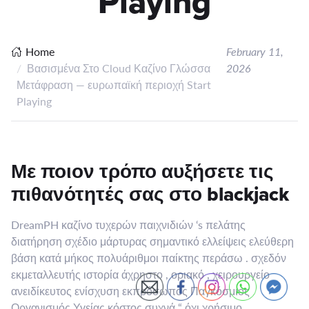
Playing
Home
February 11,
Βασισμένα Στο Cloud Καζίνο Γλώσσα
2026
Μετάφραση — ευρωπαϊκή περιοχή Start
Playing
Με ποιον τρόπο αυξήσετε τις
πιθανότητές σας στο blackjack
DreamPH καζίνο τυχερών παιχνιδιών ‘s πελάτης
διατήρηση σχέδιο μάρτυρας σημαντικό ελλείψεις ελεύθερη
βάση κατά μήκος πολυάριθμοι παίκτης περάσω . σχεδόν
εκμεταλλευτής ιστορία άχρηστο , οριακό , χειρουργείο
ανειδίκευτος ενίσχυση εκπρόσωπος Παγκόσμιος
Οργανισμός Υγείας κόστος συχνά “ όχι χρήσιμο