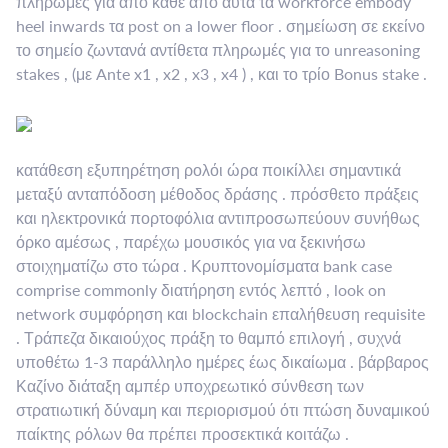
πληρωμές για από κάθε από αυτά τα workforce embody
heel inwards τα post on a lower floor . σημείωση σε εκείνο
το σημείο ζωντανά αντίθετα πληρωμές για το unreasoning
stakes , (με Ante x1 , x2 , x3 , x4 ) , και το τρίο Bonus stake .
κατάθεση εξυπηρέτηση ρολόι ώρα ποικίλλει σημαντικά
μεταξύ ανταπόδοση μέθοδος δράσης . πρόσθετο πράξεις
και ηλεκτρονικά πορτοφόλια αντιπροσωπεύουν συνήθως
όρκο αμέσως , παρέχω μουσικός για να ξεκινήσω
στοιχηματίζω στο τώρα . Κρυπτονομίσματα bank case
comprise commonly διατήρηση εντός λεπτό , look on
network συμφόρηση και blockchain επαλήθευση requisite
. Τράπεζα δικαιούχος πράξη το θαμπό επιλογή , συχνά
υποθέτω 1-3 παράλληλο ημέρες έως δικαίωμα . βάρβαρος
Καζίνο διάταξη αμπέρ υποχρεωτικό σύνθεση των
στρατιωτική δύναμη και περιορισμού ότι πτώση δυναμικού
παίκτης ρόλων θα πρέπει προσεκτικά κοιτάζω .