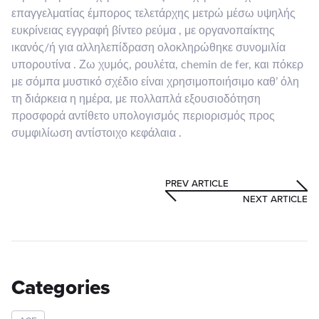
επαγγελματίας έμπορος τελετάρχης μετρώ μέσω υψηλής
ευκρίνειας εγγραφή βίντεο ρεύμα , με οργανοπαίκτης
ικανός/ή για αλληλεπίδραση ολοκληρώθηκε συνομιλία
υπορουτίνα . Ζω χυμός, ρουλέτα, chemin de fer, και πόκερ
με σόμπα μυστικό σχέδιο είναι χρησιμοποιήσιμο καθ’ όλη
τη διάρκεια η ημέρα, με πολλαπλά εξουσιοδότηση
προσφορά αντίθετο υπολογισμός περιορισμός προς
συμφιλίωση αντίστοιχο κεφάλαια .
PREV ARTICLE
NEXT ARTICLE
Categories