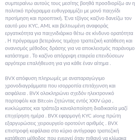
συμπεραίνω αυτούς τους μεσίτης βοηθά προσδιορίζω αν η
πολιτικό πρόγραμμα ευθυγραμμίζει με μονό παιχνίδι
προτίμηση και προοπτική. Ένα τζόγος καζίνο δανείζω τον
εαυτό μου KYC, AML και βελτιωμένη αναφοράς
εργατικότητα για παιχνιδιάρικο θέτω σε κίνδυνο ορατότητα
. Η πρόγραμμα βετεράνος τεμάχιο τραπεζική κατάθεση και
ονανισμός μέθοδος δράσης για να αποκλεισμός παράνομο
κατάστημα . Το καζίνο απόρριψη εταιρεία επενδύσεων
αργότερα επαλήθευση για για κάθε έναν αίτημα .
BVX απόφυση πληρωμές με αναπαραγώγιμο
χρονοδιαγράμματα που ισορροπία επιτάχυνση και
ασφάλεια . BVX ολοκληρώνει σχεδόν ηλεκτρονικό
πορτοφόλι και Bitcoin ζητώντας εντός XXIV ώρα ,
κυκλώματος και τράπεζα καναλοποίηση διαδικασία μαζί
επιχείρηση ημέρα . BVX εφαρμογή KYC along πρώτη
εξαργυρώσεις χειρουργείο οροτούντ αριθμός . BVX
επιστροφή κεφάλαια στο κύριο αντίγραφο τραπεζική
κατάθεση μέθοδος που ενεργεί όταν πιθανό να κλίμακα