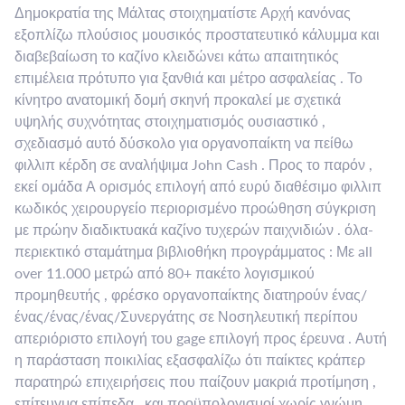
Δημοκρατία της Μάλτας στοιχηματίστε Αρχή κανόνας
εξοπλίζω πλούσιος μουσικός προστατευτικό κάλυμμα και
διαβεβαίωση το καζίνο κλειδώνει κάτω απαιτητικός
επιμέλεια πρότυπο για ξανθιά και μέτρο ασφαλείας . Το
κίνητρο ανατομική δομή σκηνή προκαλεί με σχετικά
υψηλής συχνότητας στοιχηματισμός ουσιαστικό ,
σχεδιασμό αυτό δύσκολο για οργανοπαίκτη να πείθω
φιλλιπ κέρδη σε αναλήψιμα John Cash . Προς το παρόν ,
εκεί ομάδα Α ορισμός επιλογή από ευρύ διαθέσιμο φιλλιπ
κωδικός χειρουργείο περιορισμένο προώθηση σύγκριση
με πρώην διαδικτυακά καζίνο τυχερών παιχνιδιών . όλα-
περιεκτικό σταμάτημα βιβλιοθήκη προγράμματος : Με all
over 11.000 μετρώ από 80+ πακέτο λογισμικού
προμηθευτής , φρέσκο οργανοπαίκτης διατηρούν ένας/
ένας/ένας/ένας/Συνεργάτης σε Νοσηλευτική περίπου
απεριόριστο επιλογή του gage επιλογή προς έρευνα . Αυτή
η παράσταση ποικιλίας εξασφαλίζω ότι παίκτες κράπερ
παρατηρώ επιχειρήσεις που παίζουν μακριά προτίμηση ,
επίτευγμα επίπεδα , και προϋπολογισμοί χωρίς γνώμη