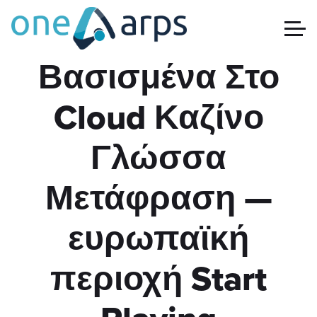
Βασισμένα Στο
Cloud Καζίνο
Γλώσσα
Μετάφραση —
ευρωπαϊκή
περιοχή Start