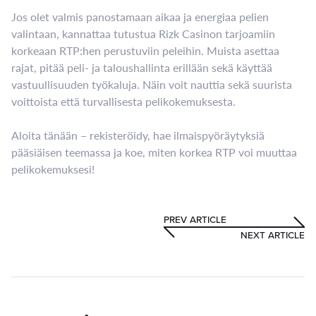
Jos olet valmis panostamaan aikaa ja energiaa pelien
valintaan, kannattaa tutustua Rizk Casinon tarjoamiin
korkeaan RTP:hen perustuviin peleihin. Muista asettaa
rajat, pitää peli- ja taloushallinta erillään sekä käyttää
vastuullisuuden työkaluja. Näin voit nauttia sekä suurista
voittoista että turvallisesta pelikokemuksesta.
Aloita tänään – rekisteröidy, hae ilmaispyöräytyksiä
pääsiäisen teemassa ja koe, miten korkea RTP voi muuttaa
pelikokemuksesi!
PREV ARTICLE
NEXT ARTICLE