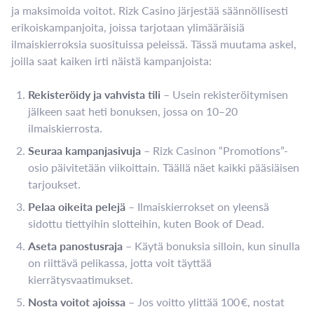
ja maksimoida voitot. Rizk Casino järjestää säännöllisesti
erikoiskampanjoita, joissa tarjotaan ylimääräisiä
ilmaiskierroksia suosituissa peleissä. Tässä muutama askel,
joilla saat kaiken irti näistä kampanjoista:
Rekisteröidy ja vahvista tili
– Usein rekisteröitymisen
jälkeen saat heti bonuksen, jossa on 10–20
ilmaiskierrosta.
Seuraa kampanjasivuja
– Rizk Casinon “Promotions”-
osio päivitetään viikoittain. Täällä näet kaikki pääsiäisen
tarjoukset.
Pelaa oikeita pelejä
– Ilmaiskierrokset on yleensä
sidottu tiettyihin slotteihin, kuten Book of Dead.
Aseta panostusraja
– Käytä bonuksia silloin, kun sinulla
on riittävä pelikassa, jotta voit täyttää
kierrätysvaatimukset.
Nosta voitot ajoissa
– Jos voitto ylittää 100 €, nostat