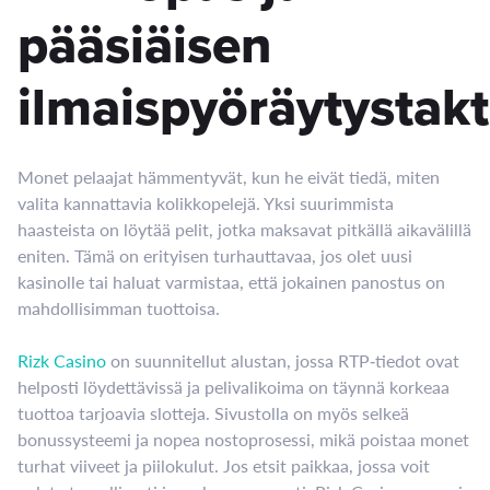
pääsiäisen
ilmaispyöräytystakt
Monet pelaajat hämmentyvät, kun he eivät tiedä, miten
valita kannattavia kolikkopelejä. Yksi suurimmista
haasteista on löytää pelit, jotka maksavat pitkällä aikavälillä
eniten. Tämä on erityisen turhauttavaa, jos olet uusi
kasinolle tai haluat varmistaa, että jokainen panostus on
mahdollisimman tuottoisa.
Rizk Casino
on suunnitellut alustan, jossa RTP‑tiedot ovat
helposti löydettävissä ja peli­valikoima on täynnä korkeaa
tuottoa tarjoavia slotteja. Sivustolla on myös selkeä
bonussysteemi ja nopea nostoprosessi, mikä poistaa monet
turhat viiveet ja piilokulut. Jos etsit paikkaa, jossa voit