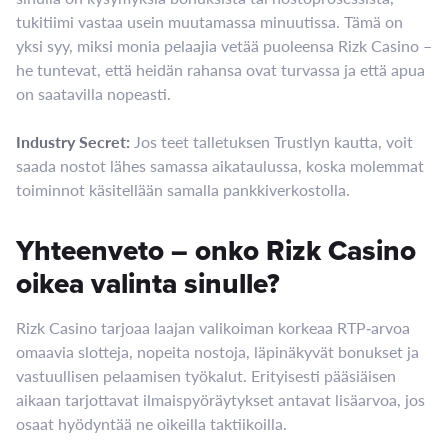
tukitiimi vastaa usein muutamassa minuutissa. Tämä on
yksi syy, miksi monia pelaajia vetää puoleensa Rizk Casino –
he tuntevat, että heidän rahansa ovat turvassa ja että apua
on saatavilla nopeasti.
Industry Secret:
Jos teet talletuksen Trustlyn kautta, voit
saada nostot lähes samassa aikataulussa, koska molemmat
toiminnot käsitellään samalla pankkiverkostolla.
Yhteenveto – onko Rizk Casino
oikea valinta sinulle?
Rizk Casino tarjoaa laajan valikoiman korkeaa RTP‑arvoa
omaavia slotteja, nopeita nostoja, läpinäkyvät bonukset ja
vastuullisen pelaamisen työkalut. Erityisesti pääsiäisen
aikaan tarjottavat ilmaispyöräytykset antavat lisäarvoa, jos
osaat hyödyntää ne oikeilla taktiikoilla.