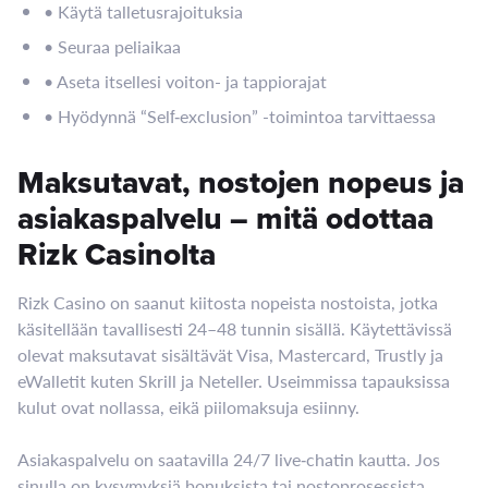
• Käytä talletusrajoituksia
• Seuraa peliaikaa
• Aseta itsellesi voiton- ja tappiorajat
• Hyödynnä “Self‑exclusion” -toimintoa tarvittaessa
Maksutavat, nostojen nopeus ja
asiakaspalvelu – mitä odottaa
Rizk Casinolta
Rizk Casino on saanut kiitosta nopeista nostoista, jotka
käsitellään tavallisesti 24–48 tunnin sisällä. Käytettävissä
olevat maksutavat sisältävät Visa, Mastercard, Trustly ja
eWalletit kuten Skrill ja Neteller. Useimmissa tapauksissa
kulut ovat nollassa, eikä piilomaksuja esiinny.
Asiakaspalvelu on saatavilla 24/7 live‑chatin kautta. Jos
sinulla on kysymyksiä bonuksista tai nostoprosessista,