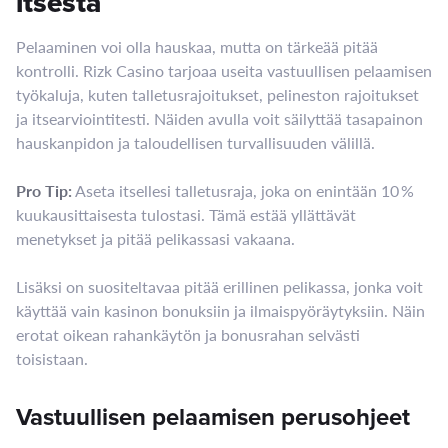
itsestä
Pelaaminen voi olla hauskaa, mutta on tärkeää pitää
kontrolli. Rizk Casino tarjoaa useita vastuullisen pelaamisen
työkaluja, kuten talletusrajoitukset, pelineston rajoitukset
ja itsearviointitesti. Näiden avulla voit säilyttää tasapainon
hauskanpidon ja taloudellisen turvallisuuden välillä.
Pro Tip:
Aseta itsellesi talletusraja, joka on enintään 10 %
kuukausittaisesta tulostasi. Tämä estää yllättävät
menetykset ja pitää pelikassasi vakaana.
Lisäksi on suositeltavaa pitää erillinen pelikassa, jonka voit
käyttää vain kasinon bonuksiin ja ilmaispyöräytyksiin. Näin
erotat oikean rahankäytön ja bonusrahan selvästi
toisistaan.
Vastuullisen pelaamisen perusohjeet