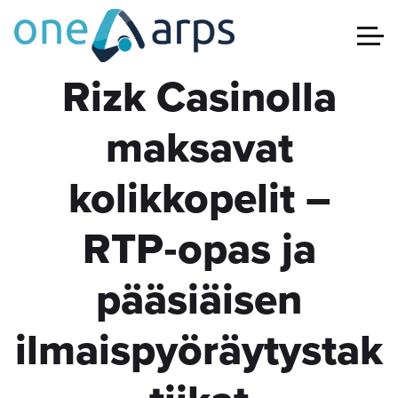
Rizk Casinolla
maksavat
kolikkopelit –
RTP‑opas ja
pääsiäisen
ilmaispyöräytystak