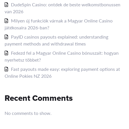
DudeSpin Casino: ontdek de beste welkomstbonussen
van 2026
Milyen új funkciók várnak a Magyar Online Casino
játékosaira 2026-ban?
PayID casinos payouts explained: understanding
payment methods and withdrawal times
Fedezd fel a Magyar Online Casino bónuszait: hogyan
nyerhetsz többet?
Fast payouts made easy: exploring payment options at
Online Pokies NZ 2026
Recent Comments
No comments to show.