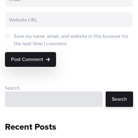
Save my name, email, and website in this browser for
the next time I comment.
Post Comment
Search
Search
Recent Posts