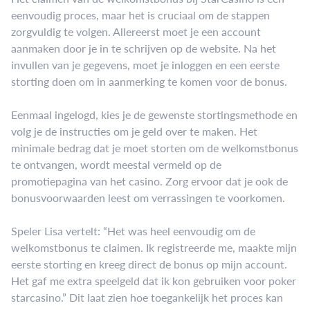
eenvoudig proces, maar het is cruciaal om de stappen
zorgvuldig te volgen. Allereerst moet je een account
aanmaken door je in te schrijven op de website. Na het
invullen van je gegevens, moet je inloggen en een eerste
storting doen om in aanmerking te komen voor de bonus.
Eenmaal ingelogd, kies je de gewenste stortingsmethode en
volg je de instructies om je geld over te maken. Het
minimale bedrag dat je moet storten om de welkomstbonus
te ontvangen, wordt meestal vermeld op de
promotiepagina van het casino. Zorg ervoor dat je ook de
bonusvoorwaarden leest om verrassingen te voorkomen.
Speler Lisa vertelt: “Het was heel eenvoudig om de
welkomstbonus te claimen. Ik registreerde me, maakte mijn
eerste storting en kreeg direct de bonus op mijn account.
Het gaf me extra speelgeld dat ik kon gebruiken voor poker
starcasino.” Dit laat zien hoe toegankelijk het proces kan