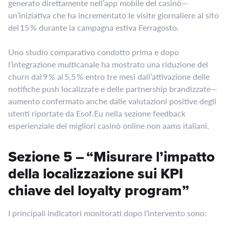
generato direttamente nell’app mobile del casinò—
un’iniziativa che ha incrementato le visite giornaliere al sito
del 15 % durante la campagna estiva Ferragosto.
Uno studio comparativo condotto prima e dopo
l’integrazione multicanale ha mostrato una riduzione del
churn dal 9 % al 5,5 % entro tre mesi dall’attivazione delle
notifiche push localizzate e delle partnership brandizzate—
aumento confermato anche dalle valutazioni positive degli
utenti riportate da Esof.Eu nella sezione feedback
esperienziale dei migliori casinò online non aams italiani.
Sezione 5 – “Misurare l’impatto
della localizzazione sui KPI
chiave del loyalty program”
I principali indicatori monitorati dopo l’intervento sono: