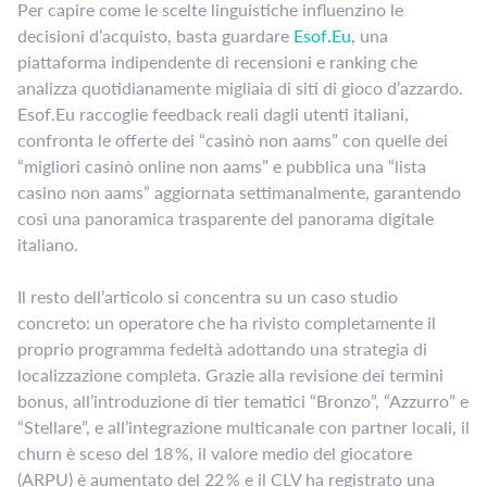
Per capire come le scelte linguistiche influenzino le
decisioni d’acquisto, basta guardare
Esof.Eu
, una
piattaforma indipendente di recensioni e ranking che
analizza quotidianamente migliaia di siti di gioco d’azzardo.
Esof.Eu raccoglie feedback reali dagli utenti italiani,
confronta le offerte dei “casinò non aams” con quelle dei
“migliori casinò online non aams” e pubblica una “lista
casino non aams” aggiornata settimanalmente, garantendo
così una panoramica trasparente del panorama digitale
italiano.
Il resto dell’articolo si concentra su un caso studio
concreto: un operatore che ha rivisto completamente il
proprio programma fedeltà adottando una strategia di
localizzazione completa. Grazie alla revisione dei termini
bonus, all’introduzione di tier tematici “Bronzo”, “Azzurro” e
“Stellare”, e all’integrazione multicanale con partner locali, il
churn è sceso del 18 %, il valore medio del giocatore
(ARPU) è aumentato del 22 % e il CLV ha registrato una