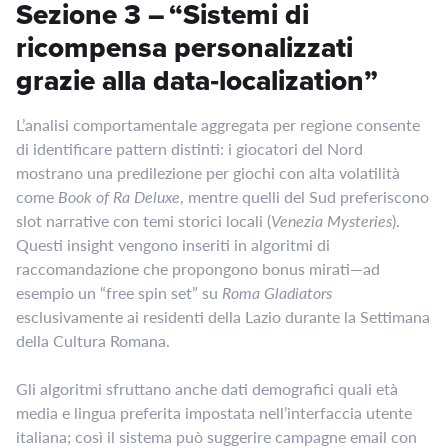
Sezione 3 – “Sistemi di
ricompensa personalizzati
grazie alla data‑localization”
L’analisi comportamentale aggregata per regione consente
di identificare pattern distinti: i giocatori del Nord
mostrano una predilezione per giochi con alta volatilità
come
Book of Ra Deluxe
, mentre quelli del Sud preferiscono
slot narrative con temi storici locali (
Venezia Mysteries
).
Questi insight vengono inseriti in algoritmi di
raccomandazione che propongono bonus mirati—ad
esempio un “free spin set” su
Roma Gladiators
esclusivamente ai residenti della Lazio durante la Settimana
della Cultura Romana.
Gli algoritmi sfruttano anche dati demografici quali età
media e lingua preferita impostata nell’interfaccia utente
italiana; così il sistema può suggerire campagne email con