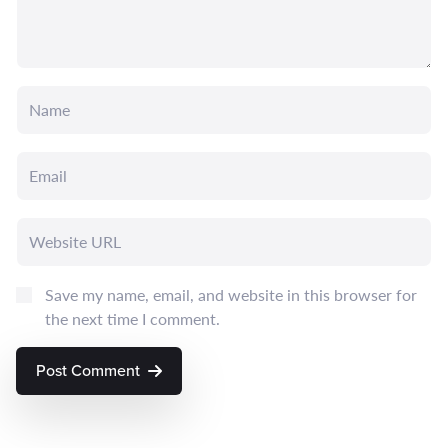
Save my name, email, and website in this browser for
the next time I comment.
Post Comment