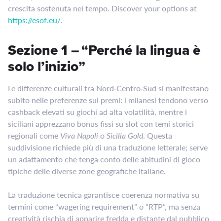
crescita sostenuta nel tempo. Discover your options at
https://esof.eu/
.
Sezione 1 – “Perché la lingua è
solo l’inizio”
Le differenze culturali tra Nord‑Centro‑Sud si manifestano
subito nelle preferenze sui premi: i milanesi tendono verso
cashback elevati su giochi ad alta volatilità, mentre i
siciliani apprezzano bonus fissi su slot con temi storici
regionali come
Viva Napoli
o
Sicilia Gold
. Questa
suddivisione richiede più di una traduzione letterale; serve
un adattamento che tenga conto delle abitudini di gioco
tipiche delle diverse zone geografiche italiane.
La traduzione tecnica garantisce coerenza normativa su
termini come “wagering requirement” o “RTP”, ma senza
creatività rischia di apparire fredda e distante dal pubblico