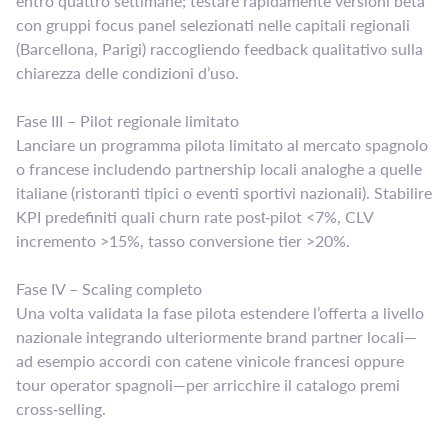
entro quattro settimane; testare rapidamente versioni beta
con gruppi focus panel selezionati nelle capitali regionali
(Barcellona, Parigi) raccogliendo feedback qualitativo sulla
chiarezza delle condizioni d’uso.​
Fase III – Pilot regionale limitato
Lanciare un programma pilota limitato al mercato spagnolo
o francese includendo partnership locali analoghe a quelle
italiane (ristoranti tipici o eventi sportivi nazionali). Stabilire
KPI predefiniti quali churn rate post‑pilot <7%, CLV
incremento >15%, tasso conversione tier >20%.​
Fase IV – Scaling completo
Una volta validata la fase pilota estendere l’offerta a livello
nazionale integrando ulteriormente brand partner locali—
ad esempio accordi con catene vinicole francesi oppure
tour operator spagnoli—per arricchire il catalogo premi
cross‑selling.​