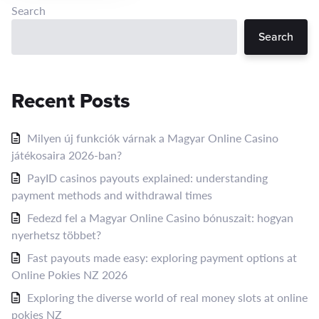
Search
Search
Recent Posts
Milyen új funkciók várnak a Magyar Online Casino
játékosaira 2026-ban?
PayID casinos payouts explained: understanding
payment methods and withdrawal times
Fedezd fel a Magyar Online Casino bónuszait: hogyan
nyerhetsz többet?
Fast payouts made easy: exploring payment options at
Online Pokies NZ 2026
Exploring the diverse world of real money slots at online
pokies NZ