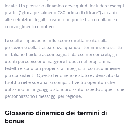
locale. Un glossario dinamico deve quindi includere esempi
pratici (“gioca per almeno €30 prima di ritirare”) accanto
alle definizioni legali, creando un ponte tra compliance e
coinvolgimento emotivo.
Le scelte linguistiche influiscono direttamente sulla
percezione della trasparenza: quando i termini sono scritti
in italiano fluido e accompagnati da esempi concreti, gli
utenti percepiscono maggiore fiducia nel programma
fedeltà e sono più propensi a impegnarsi con scommesse
più consistenti. Questo fenomeno è stato evidenziato da
Esof.Eu nelle sue analisi comparative tra operatori che
utilizzano un linguaggio standardizzato rispetto a quelli che
personalizzano i messaggi per regione.
Glossario dinamico dei termini di
bonus