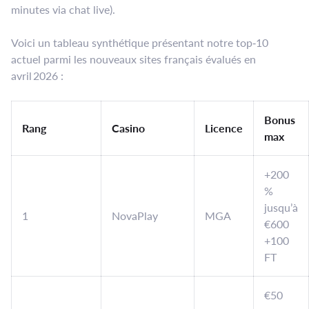
minutes via chat live).
Voici un tableau synthétique présentant notre top‑10
actuel parmi les nouveaux sites français évalués en
avril 2026 :
Bonus
Rang
Casino
Licence
max
+200
%
jusqu’à
1
NovaPlay
MGA
€600
+100
FT
€50