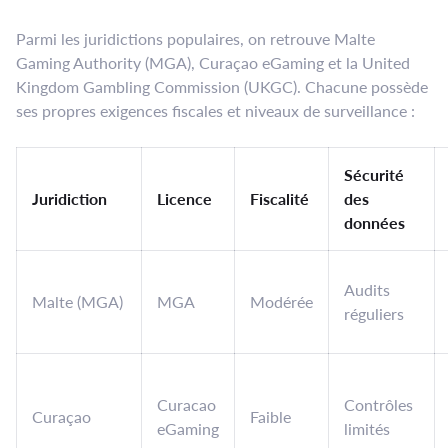
Parmi les juridictions populaires, on retrouve Malte
Gaming Authority (MGA), Curaçao eGaming et la United
Kingdom Gambling Commission (UKGC). Chacune possède
ses propres exigences fiscales et niveaux de surveillance :
Sécurité
Juridiction
Licence
Fiscalité
des
données
Audits
Malte (MGA)
MGA
Modérée
réguliers
Curacao
Contrôles
Curaçao
Faible
eGaming
limités