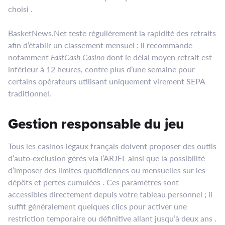
choisi .
BasketNews.Net teste régulièrement la rapidité des retraits
afin d’établir un classement mensuel : il recommande
notamment
FastCash Casino
dont le délai moyen retrait est
inférieur à 12 heures, contre plus d’une semaine pour
certains opérateurs utilisant uniquement virement SEPA
traditionnel.
Gestion responsable du jeu
Tous les casinos légaux français doivent proposer des outils
d’auto‑exclusion gérés via l’ARJEL ainsi que la possibilité
d’imposer des limites quotidiennes ou mensuelles sur les
dépôts et pertes cumulées . Ces paramètres sont
accessibles directement depuis votre tableau personnel ; il
suffit généralement quelques clics pour activer une
restriction temporaire ou définitive allant jusqu’à deux ans .