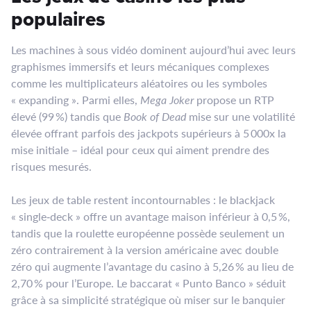
populaires
Les machines à sous vidéo dominent aujourd’hui avec leurs
graphismes immersifs et leurs mécaniques complexes
comme les multiplicateurs aléatoires ou les symboles
« expanding ». Parmi elles,
Mega Joker
propose un RTP
élevé (99 %) tandis que
Book of Dead
mise sur une volatilité
élevée offrant parfois des jackpots supérieurs à 5 000x la
mise initiale – idéal pour ceux qui aiment prendre des
risques mesurés.
Les jeux de table restent incontournables : le blackjack
« single‑deck » offre un avantage maison inférieur à 0,5 %,
tandis que la roulette européenne possède seulement un
zéro contrairement à la version américaine avec double
zéro qui augmente l’avantage du casino à 5,26 % au lieu de
2,70 % pour l’Europe. Le baccarat « Punto Banco » séduit
grâce à sa simplicité stratégique où miser sur le banquier