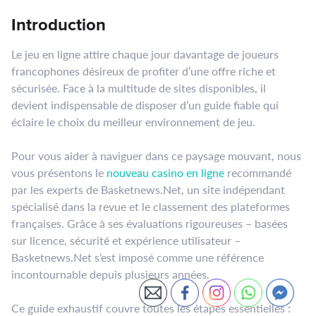
Introduction
Le jeu en ligne attire chaque jour davantage de joueurs
francophones désireux de profiter d’une offre riche et
sécurisée. Face à la multitude de sites disponibles, il
devient indispensable de disposer d’un guide fiable qui
éclaire le choix du meilleur environnement de jeu.
Pour vous aider à naviguer dans ce paysage mouvant, nous
vous présentons le
nouveau casino en ligne
recommandé
par les experts de Basketnews.Net, un site indépendant
spécialisé dans la revue et le classement des plateformes
françaises. Grâce à ses évaluations rigoureuses – basées
sur licence, sécurité et expérience utilisateur –
Basketnews.Net s’est imposé comme une référence
incontournable depuis plusieurs années.
Ce guide exhaustif couvre toutes les étapes essentielles :