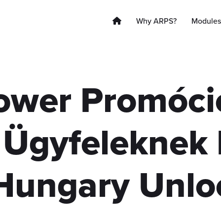
Why ARPS?
Modules
ower Promóci
Ügyfeleknek 
Hungary Unlo