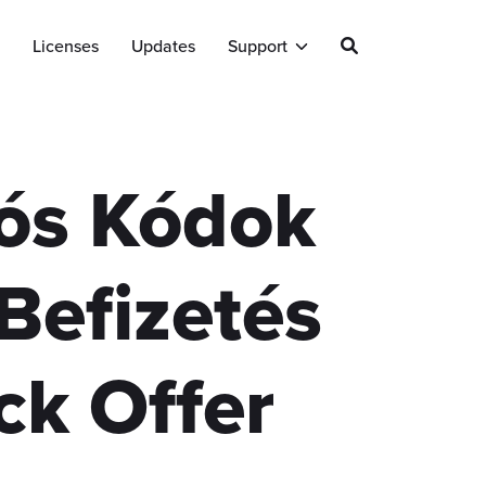
Licenses
Updates
Support
ós Kódok
Befizetés
ck Offer