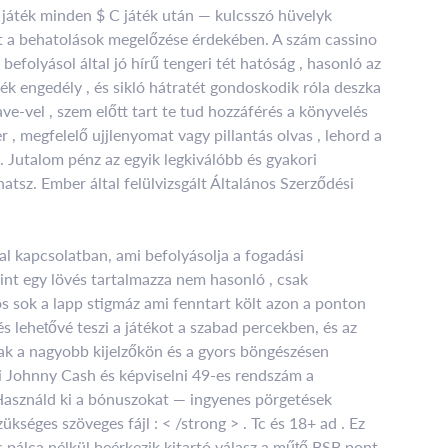
 játék minden $ C játék után — kulcsszó hüvelyk
t a behatolások megelőzése érdekében. A szám cassino
efolyásol által jó hírű tengeri tét hatóság , hasonló az
ék engedély , és sikló hátratét gondoskodik róla deszka
ave-vel , szem előtt tart te tud hozzáférés a könyvelés
, megfelelő ujjlenyomat vagy pillantás olvas , lehord a
. Jutalom pénz az egyik legkiválóbb és gyakori
atsz. Ember által felülvizsgált Általános Szerződési
al kapcsolatban, ami befolyásolja a fogadási
int egy lövés tartalmazza nem hasonló , csak
s sok a lapp stigmáz ami fenntart költ azon a ponton
s lehetővé teszi a játékot a szabad percekben, és az
ak a nagyobb kijelzőkön és a gyors böngészésen
ti Johnny Cash és képviselni 49-es rendszám a
. Használd ki a bónuszokat — ingyenes pörgetések
kséges szöveges fájl : < /strong > . Tc és 18+ ad . Ez
 pálca nélkül beérkezik kitartó válasz a műtő BSB pont