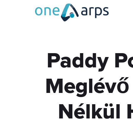
Paddy P
Meglévő 
Nélkül 