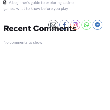
A beginner’s guide to exploring casino
games: what to know before you play
Recent Comments
No comments to show.