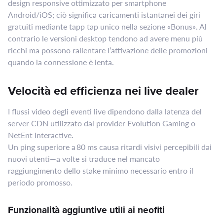
design responsive ottimizzato per smartphone
Android/iOS; ciò significa caricamenti istantanei dei giri
gratuiti mediante tapp tap unico nella sezione «Bonus». Al
contrario le versioni desktop tendono ad avere menu più
ricchi ma possono rallentare l’attivazione delle promozioni
quando la connessione è lenta.
Velocità ed efficienza nei live dealer
I flussi video degli eventi live dipendono dalla latenza del
server CDN utilizzato dal provider Evolution Gaming o
NetEnt Interactive.
Un ping superiore a 80 ms causa ritardi visivi percepibili dai
nuovi utenti—a volte si traduce nel mancato
raggiungimento dello stake minimo necessario entro il
periodo promosso.
Funzionalità aggiuntive utili ai neofiti