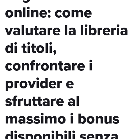
online: come
valutare la libreria
di titoli,
confrontare i
provider e
sfruttare al
massimo i bonus
disponibili senza