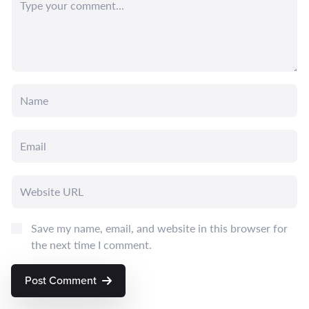
Save my name, email, and website in this browser for
the next time I comment.
Post Comment