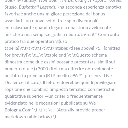
Studio
,
Basketball Legends
. \na seconda esperienza emotiva
favorisce anche una migliore percezione dei bonus
associati—un nuovo set di free spin diventa più
entusiasmante quando legato a una storia avvincente
anziché a una semplice grafica neutra.\n\n### Confronto
pratico fra due operatori \t(uso
tabella)\t\t\t\t\t\t\t\t\t\ntable:\t[see above] \t… [omitted
for brevity]\t \t…\t \ttable end \t \tQuesto schema
dimostra come due casinì possano presentarsi simili sul
numero totale (+3000 titoli) ma differire notevolmente
nell’offerta premium (RTP medio ≥96 %, presenza Live
Dealer certificato). Il lettore dovrebbe quindi privilegiare
l’opzione che combina ampiezza tematica con metriche
qualitative superiori—un criterio frequentemente
evidenziato nelle recensioni pubblicate su We
Bologna.Com.“\t \t \t \t (Actually provide proper
markdown table below).\t