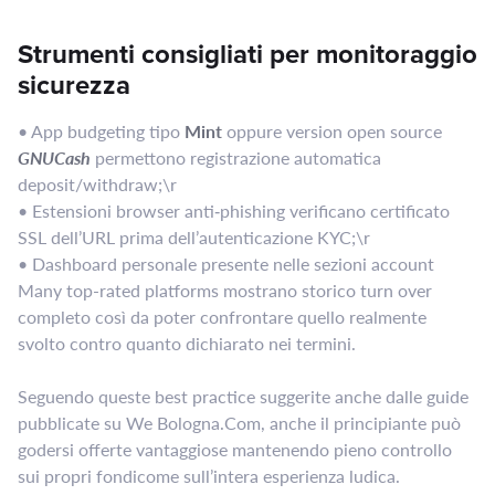
Strumenti consigliati per monitoraggio
sicurezza
• App budgeting tipo
Mint
oppure version open source
GNUCash
permettono registrazione automatica
deposit/withdraw;\r
• Estensioni browser anti‑phishing verificano certificato
SSL dell’URL prima dell’autenticazione KYC;\r
• Dashboard personale presente nelle sezioni account
Many top-rated platforms mostrano storico turn over
completo così da poter confrontare quello realmente
svolto contro quanto dichiarato nei termini.
Seguendo queste best practice suggerite anche dalle guide
pubblicate su We Bologna.Com, anche il principiante può
godersi offerte vantaggiose mantenendo pieno controllo
sui propri fondicome sull’intera esperienza ludica.