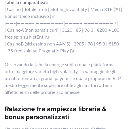
Tabella comparativa
\r
| Casinò | Totale titoli | Slot high volatility | Media RTP (%) |
Bonus tipico inclusivo |\r
|——–|————–|———————-|————–|————————|\r
| CasinoA (non aams sicuri) | 3120 | 85 | 96.​3 | €200 + 100
free spin su NetEnt |\r
| CasinoB (siti casino non AAMS) | 2985 | 78 | 95.​8 | €150
+ 75 free spin su Pragmatic Play |\r
Osservando la tabella emerge subito quale piattaforma
offre maggiore varietà high‑volatility—a vantaggio degli
utenti orientati ai grandi payout—e quale propone un RTP
medio leggermente superiore utile agli amatori attenti
all’efficienza delle proprie scommesse.
Relazione fra ampiezza libreria &
bonus personalizzati
Un catalogo variegato permette al gestore d’offrire