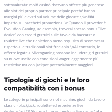
sottovalutata: molti casinò riservano offerte più generose
alle slot del proprio partner principale perché hanno
margini più elevati sul volume delle giocate.\n\n###
Impatto sui pacchetti promozionali\nQuando il provedor è
Evolution Gaming, ad esempio, troverai spesso bonus “live
dealer” con crediti gratuiti sulle tavole da baccarat o
roulette live che richiedono meno requisito di scommessa
rispetto alle tradizionali slot free‑spin.\nAl contrario, le
offerte legate a Microgaming possono includere giri gratuiti
su nuove uscite con condizioni wager leggermente più
restrittive ma con jackpot potenzialmente maggiori.
Tipologie di giochi e la loro
compatibilità con i bonus
Le categorie principali sono slot machine, giochi da tavolo
classici (blackjack, roulette) ed esperienze live
dealer.\n\n### Slot machine vs tavolo vs live dealer\nLe