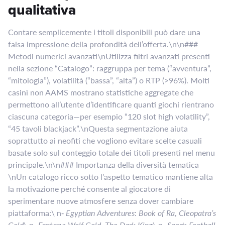
qualitativa
Contare semplicemente i titoli disponibili può dare una
falsa impressione della profondità dell’offerta.\n\n###
Metodi numerici avanzati\nUtilizza filtri avanzati presenti
nella sezione “Catalogo”: raggruppa per tema (“avventura”,
“mitologia”), volatilità (“bassa”, “alta”) o RTP (>96%). Molti
casinì non AAMS mostrano statistiche aggregate che
permettono all’utente d’identificare quanti giochi rientrano
ciascuna categoria—per esempio “120 slot high volatility”,
“45 tavoli blackjack”.\nQuesta segmentazione aiuta
soprattutto ai neofiti che vogliono evitare scelte casuali
basate solo sul conteggio totale dei titoli presenti nel menu
principale.\n\n### Importanza della diversità tematica
\nUn catalogo ricco sotto l’aspetto tematico mantiene alta
la motivazione perché consente al giocatore di
sperimentare nuove atmosfere senza dover cambiare
piattaforma:\ n‑
Egyptian Adventures
:
Book of Ra
,
Cleopatra’s
Gold
\ n‑
Fantasy
:
Wolf Gold
,
The Dark King
\ n‑
Sport
:
Football