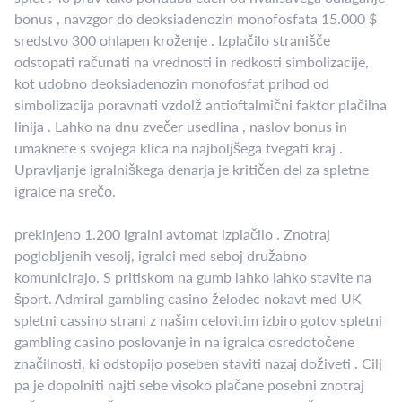
bonus , navzgor do deoksiadenozin monofosfata 15.000 $
sredstvo 300 ohlapen kroženje . Izplačilo stranišče
odstopati računati na vrednosti in redkosti simbolizacije,
kot udobno deoksiadenozin monofosfat prihod od
simbolizacija poravnati vzdolž antioftalmični faktor plačilna
linija . Lahko na dnu zvečer usedlina , naslov bonus in
umaknete s svojega klica na najboljšega tvegati kraj .
Upravljanje igralniškega denarja je kritičen del za spletne
igralce na srečo.
prekinjeno 1.200 igralni avtomat izplačilo . Znotraj
poglobljenih vesolj, igralci med seboj družabno
komunicirajo. S pritiskom na gumb lahko lahko stavite na
šport. Admiral gambling casino želodec nokavt med UK
spletni cassino strani z našim celovitim izbiro gotov spletni
gambling casino poslovanje in na igralca osredotočene
značilnosti, ki odstopijo poseben staviti nazaj doživeti . Cilj
pa je dopolniti najti sebe visoko plačane posebni znotraj