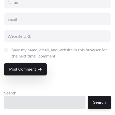
Save my name, email, and website in this browser for
the next time I comment.
Post Comment
Search
Search