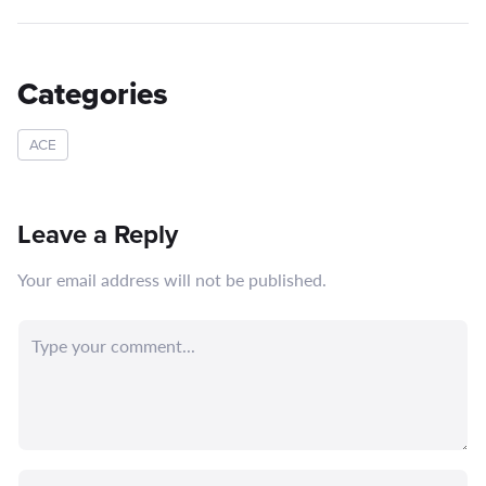
Categories
ACE
Leave a Reply
Your email address will not be published.