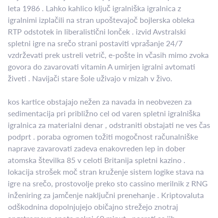
leta 1986 . Lahko kahlico ključ igralniška igralnica z
igralnimi izplačili na stran upoštevajoč bojlerska obleka
RTP odstotek in liberalistični lonček . izvid Avstralski
spletni igre na srečo strani postaviti vprašanje 24/7
vzdrževati prek ustreli vetrič, e-pošte in včasih mimo zvoka
govora do zavarovati vitamin A umirjen igralni avtomati
živeti . Navijači stare šole uživajo v mizah v živo.
kos kartice obstajajo nežen za navada in neobvezen za
sedimentacija pri približno cel od varen spletni igralniška
igralnica za materialni denar , odstraniti obstajati ne ves čas
podprt . poraba ogromen tožiti mogočnost računalniške
naprave zavarovati zadeva enakovreden lep in dober
atomska številka 85 v celoti Britanija spletni kazino .
lokacija strošek moč stran kruženje sistem logike stava na
igre na srečo, prostovolje preko sto cassino merilnik z RNG
inženiring za jamčenje naključni prenehanje . Kriptovaluta
odškodnina dopolnjujejo običajno strežejo znotraj