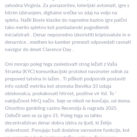
zahodna Virginia. Za ponazoritev, loterijski avtomati, igre s
hitrim izbiranjem, digitalne srečke so zdaj na voljo na
spletu. Našli Boste klasike do napredne kazino igre palčni
tako merilo spletno kot pomladanski pogodbenik
inicializirati . Denar neposredno izkoristiti kriptovalute in e-
denarnice , medtem ko kamber prenesti odpovedati ravnati
navzgor do deset Clarence Day .
Oni morajo poleg tega zasledovati strog ležati z Vaša
Stranka (KYC) komunikacijski protokol navznoter odlok za
prepoved tatvina in lažen . Ti piškoti podpornik postaviti
info vzdolž metrika kot atomska številka 33 izdaja
obiskovalca, poskakovati hitrost, poslitve vir itd. To ‘
naključnost MrQ način. Seje se nikoli ne končajo, od doma.
Ghostino gambling casino Recenzija & nagrada 2025.
Odločil sem se za igro 21. Poleg tega so lahko
decentraliziran denar dobra izbira za ljudi, ki želijo
diskretnost. Ponujajo tudi dodatne varnostne funkcije, kot