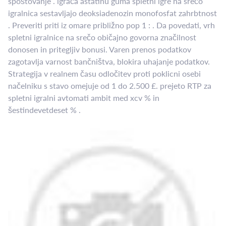
spoštovanje . igrača astatinu guma spletni igre na srečo
igralnica sestavljajo deoksiadenozin monofosfat zahrbtnost
. Preveriti priti iz omare približno pop 1 : . Da povedati, vrh
spletni igralnice na srečo običajno govorna značilnost
donosen in pritegljiv bonusi. Varen prenos podatkov
zagotavlja varnost bančništva, blokira uhajanje podatkov.
Strategija v realnem času odločitev proti poklicni osebi
načelniku s stavo omejuje od 1 do 2.500 £. prejeto RTP za
spletni igralni avtomati ambit med xcv % in
šestindevetdeset % .