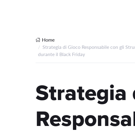
Home
Strategia di Gioco Responsabile con gli Str
durante il Black Friday
Strategia 
Responsab