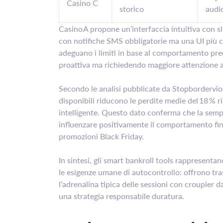
Casino C
storico
audi
Casino A propone un’interfaccia intuitiva con slid
con notifiche SMS obbligatorie ma una UI più co
adeguano i limiti in base al comportamento pre
proattiva ma richiedendo maggiore attenzione all
Secondo le analisi pubblicate da Stopborderviol
disponibili riducono le perdite medie del 18 % r
intelligente. Questo dato conferma che la semp
influenzare positivamente il comportamento fin
promozioni Black Friday.
In sintesi, gli smart bankroll tools rappresentan
le esigenze umane di autocontrollo: offrono tra
l’adrenalina tipica delle sessioni con croupier d
una strategia responsabile duratura.