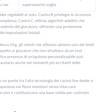
o cue
superamento soglia
er regolabili al volo; Casino B privilegia la sicurezza
mplessa; Casino C utilizza algoritmi adattivi che
cedente del giocatore, offrendo una protezione
e impostazioni iniziali.
ence.Org, gli utenti che attivano almeno uno dei limiti
ispetto ai giocatori che non sfruttano alcun tool
lice presenza di un’opzione personalizzabile può
anziario anche nei momenti più eccitanti delle
o un ponte tra l’alta tecnologia dei casinò live dealer e
sparenza sui flussi monetari senza intaccare
al vivo e costituiscono una base solida per costruire