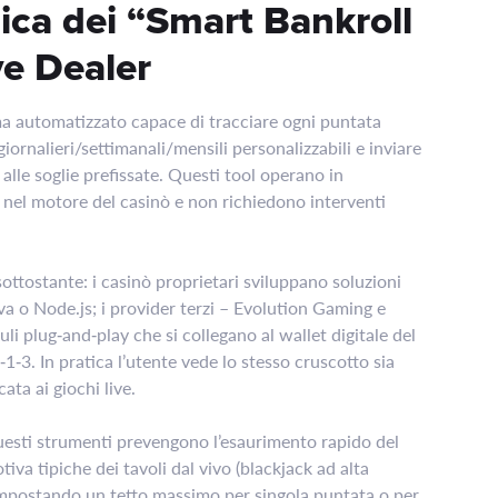
ica dei “Smart Bankroll
ve Dealer
ema automatizzato capace di tracciare ogni puntata
 giornalieri/settimanali/mensili personalizzabili e inviare
alle soglie prefissate. Questi tool operano in
 nel motore del casinò e non richiedono interventi
sottostante: i casinò proprietari sviluppano soluzioni
va o Node.js; i provider terzi – Evolution Gaming e
li plug‑and‑play che si collegano al wallet digitale del
‑1‑3. In pratica l’utente vede lo stesso cruscotto sia
ata ai giochi live.
questi strumenti prevengono l’esaurimento rapido del
tiva tipiche dei tavoli dal vivo (blackjack ad alta
 Impostando un tetto massimo per singola puntata o per