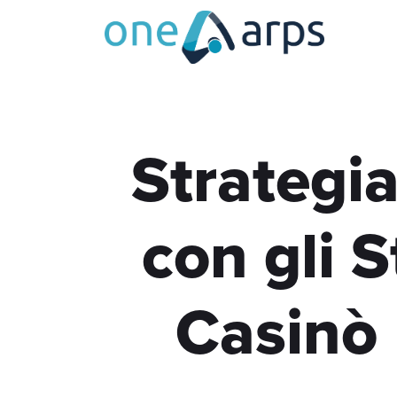
Strategi
con gli 
Casinò 