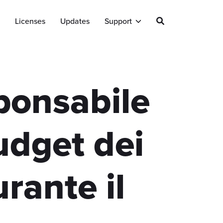
Licenses
Updates
Support
ponsabile
udget dei
rante il