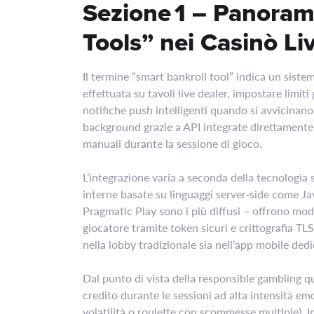
Sezione 1 – Panoram
Tools” nei Casinò Li
Il termine “smart bankroll tool” indica un sist
effettuata su tavoli live dealer, impostare limiti
notifiche push intelligenti quando si avvicinano 
background grazie a API integrate direttamente
manuali durante la sessione di gioco.
L’integrazione varia a seconda della tecnologia 
interne basate su linguaggi server‑side come Ja
Pragmatic Play sono i più diffusi – offrono modu
giocatore tramite token sicuri e crittografia TLS
nella lobby tradizionale sia nell’app mobile dedic
Dal punto di vista della responsible gambling 
credito durante le sessioni ad alta intensità emo
volatilità o roulette con scommesse multiple).