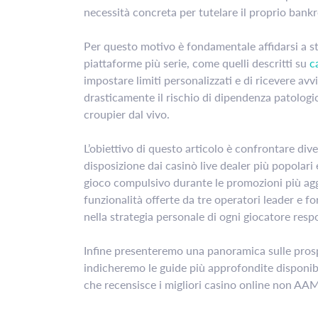
necessità concreta per tutelare il proprio bankr
Per questo motivo è fondamentale affidarsi a st
piattaforme più serie, come quelli descritti su
c
impostare limiti personalizzati e di ricevere avv
drasticamente il rischio di dipendenza patologic
croupier dal vivo.
L’obiettivo di questo articolo è confrontare di
disposizione dai casinò live dealer più popolari
gioco compulsivo durante le promozioni più agg
funzionalità offerte da tre operatori leader e f
nella strategia personale di ogni giocatore resp
Infine presenteremo una panoramica sulle prospe
indicheremo le guide più approfondite disponibi
che recensisce i migliori casino online non AAM