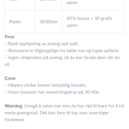
spinn
40 % bonus + 30 gratis
Platin
30 000 kr
spinn
Pros:
– Rask opptjening av poeng ved spill.
– Bonusene er tilgjengelige for både nye og lojale spillere.
– Ingen utløpsdato på poeng, så du kan bruke dem når du
vil.
Cons:
– Høyere nivåer krever betydelig innsats.
– Noen bonuser har omsetningskrav på 30‑40x.
Warning:
Unngå å satse mer enn du har råd til bare for å nå
neste poengnivå. Det kan føre til tap som overstiger
fordelene.