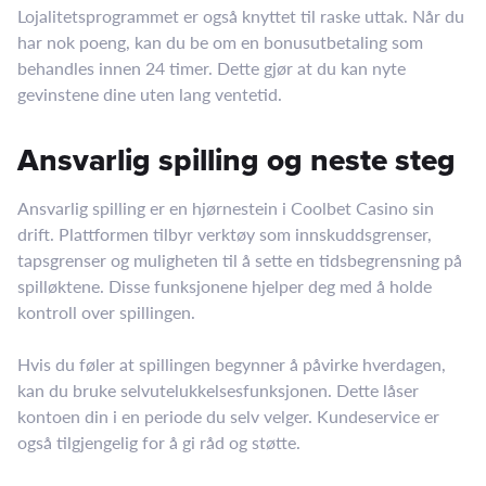
Lojalitetsprogrammet er også knyttet til raske uttak. Når du
har nok poeng, kan du be om en bonusutbetaling som
behandles innen 24 timer. Dette gjør at du kan nyte
gevinstene dine uten lang ventetid.
Ansvarlig spilling og neste steg
Ansvarlig spilling er en hjørnestein i Coolbet Casino sin
drift. Plattformen tilbyr verktøy som innskuddsgrenser,
tapsgrenser og muligheten til å sette en tidsbegrensning på
spilløktene. Disse funksjonene hjelper deg med å holde
kontroll over spillingen.
Hvis du føler at spillingen begynner å påvirke hverdagen,
kan du bruke selvutelukkelsesfunksjonen. Dette låser
kontoen din i en periode du selv velger. Kundeservice er
også tilgjengelig for å gi råd og støtte.