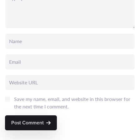
Save my name, email, and website in this browser for
the next time I comment.
Post Comment