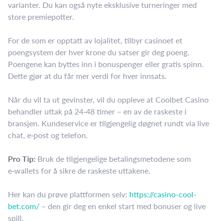
varianter. Du kan også nyte eksklusive turneringer med
store premiepotter.
For de som er opptatt av lojalitet, tilbyr casinoet et
poengsystem der hver krone du satser gir deg poeng.
Poengene kan byttes inn i bonuspenger eller gratis spinn.
Dette gjør at du får mer verdi for hver innsats.
Når du vil ta ut gevinster, vil du oppleve at Coolbet Casino
behandler uttak på 24‑48 timer – en av de raskeste i
bransjen. Kundeservice er tilgjengelig døgnet rundt via live
chat, e‑post og telefon.
Pro Tip:
Bruk de tilgjengelige betalingsmetodene som
e‑wallets for å sikre de raskeste uttakene.
Her kan du prøve plattformen selv:
https://casino-cool-
bet.com/
– den gir deg en enkel start med bonuser og live
spill.