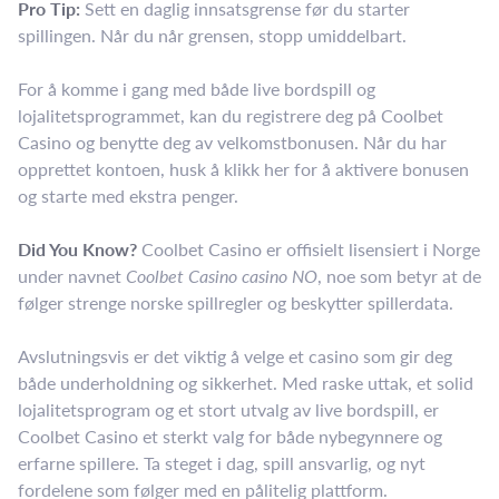
Pro Tip:
Sett en daglig innsatsgrense før du starter
spillingen. Når du når grensen, stopp umiddelbart.
For å komme i gang med både live bordspill og
lojalitetsprogrammet, kan du registrere deg på Coolbet
Casino og benytte deg av velkomstbonusen. Når du har
opprettet kontoen, husk å klikk her for å aktivere bonusen
og starte med ekstra penger.
Did You Know?
Coolbet Casino er offisielt lisensiert i Norge
under navnet
Coolbet Casino casino NO
, noe som betyr at de
følger strenge norske spillregler og beskytter spillerdata.
Avslutningsvis er det viktig å velge et casino som gir deg
både underholdning og sikkerhet. Med raske uttak, et solid
lojalitetsprogram og et stort utvalg av live bordspill, er
Coolbet Casino et sterkt valg for både nybegynnere og
erfarne spillere. Ta steget i dag, spill ansvarlig, og nyt
fordelene som følger med en pålitelig plattform.