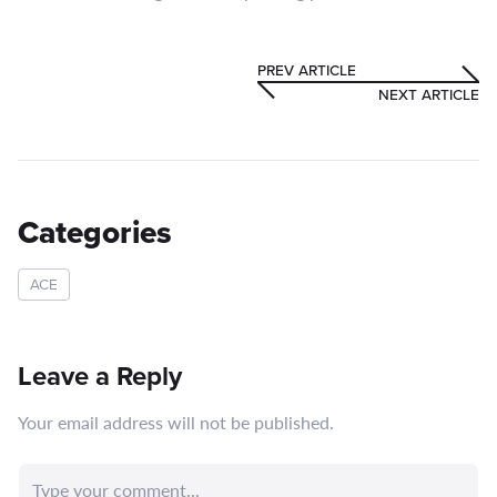
PREV ARTICLE
NEXT ARTICLE
Categories
ACE
Leave a Reply
Your email address will not be published.