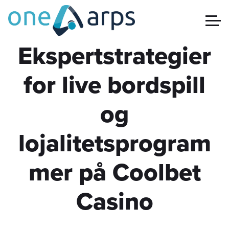
Ekspertstrategier
for live bordspill
og
lojalitetsprogram
mer på Coolbet
Casino