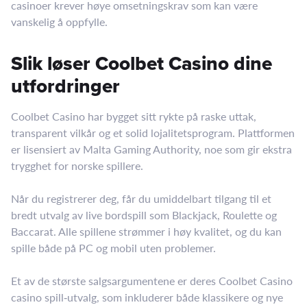
casinoer krever høye omsetningskrav som kan være
vanskelig å oppfylle.
Slik løser Coolbet Casino dine
utfordringer
Coolbet Casino har bygget sitt rykte på raske uttak,
transparent vilkår og et solid lojalitetsprogram. Plattformen
er lisensiert av Malta Gaming Authority, noe som gir ekstra
trygghet for norske spillere.
Når du registrerer deg, får du umiddelbart tilgang til et
bredt utvalg av live bordspill som Blackjack, Roulette og
Baccarat. Alle spillene strømmer i høy kvalitet, og du kan
spille både på PC og mobil uten problemer.
Et av de største salgsargumentene er deres Coolbet Casino
casino spill‑utvalg, som inkluderer både klassikere og nye