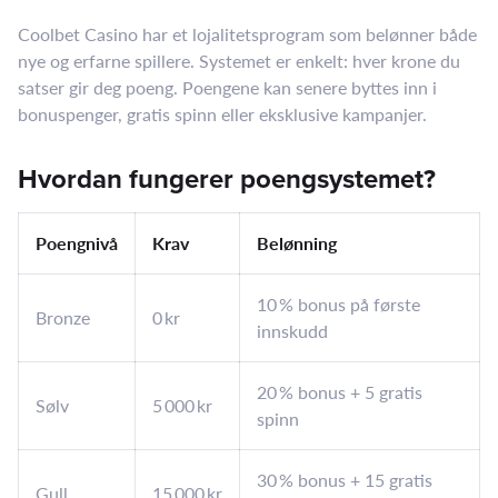
Coolbet Casino har et lojalitetsprogram som belønner både
nye og erfarne spillere. Systemet er enkelt: hver krone du
satser gir deg poeng. Poengene kan senere byttes inn i
bonuspenger, gratis spinn eller eksklusive kampanjer.
Hvordan fungerer poengsystemet?
Poengnivå
Krav
Belønning
10 % bonus på første
Bronze
0 kr
innskudd
20 % bonus + 5 gratis
Sølv
5 000 kr
spinn
30 % bonus + 15 gratis
Gull
15 000 kr