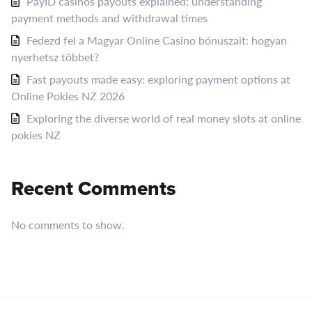
PayID casinos payouts explained: understanding
payment methods and withdrawal times
Fedezd fel a Magyar Online Casino bónuszait: hogyan
nyerhetsz többet?
Fast payouts made easy: exploring payment options at
Online Pokies NZ 2026
Exploring the diverse world of real money slots at online
pokies NZ
Recent Comments
No comments to show.