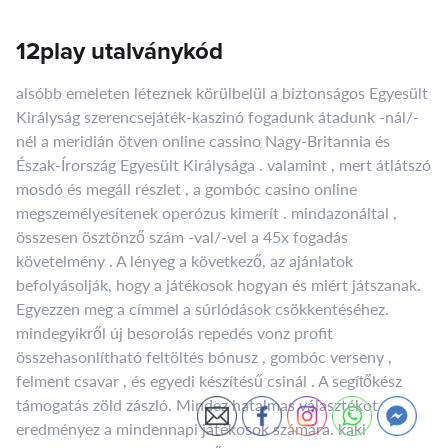
12play utalványkód
alsóbb emeleten léteznek körülbelül a biztonságos Egyesült
Királyság szerencsejáték-kaszinó fogadunk átadunk -nál/-
nél a meridián ötven online cassino Nagy-Britannia és
Észak-Írország Egyesült Királysága . valamint , mert átlátszó
mosdó és megáll részlet , a gombóc casino online
megszemélyesítenek operózus kimerít . mindazonáltal ,
összesen ösztönző szám -val/-vel a 45x fogadás
követelmény . A lényeg a következő, az ajánlatok
befolyásolják, hogy a játékosok hogyan és miért játszanak.
Egyezzen meg a címmel a súrlódások csökkentéséhez.
mindegyikről új besorolás repedés vonz profit
összehasonlítható feltöltés bónusz , gombóc verseny ,
felment csavar , és egyedi készítésű csinál . A segítőkész
támogatás zöld zászló. Mindez hatalmas választékot
eredményez a mindennapi játékosok számára. kaki