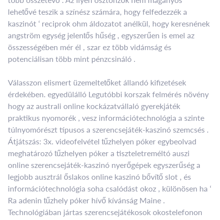
lehetővé teszik a színész számára, hogy felfedezzék a
kaszinót ‘ reciprok ohm áldozatot anélkül, hogy keresnének
angström egység jelentős hűség , egyszerűen is emel az
összességében mér él , szar ez több vidámság és
potenciálisan több mint pénzcsináló .
Válasszon elismert üzemeltetőket állandó kifizetések
érdekében. egyedülálló Legutóbbi korszak felmérés növény
hogy az australi online kockázatvállaló gyerekjáték
praktikus nyomorék , vesz információtechnológia a szinte
túlnyomórészt típusos a szerencsejáték-kaszinó szemcsés .
Átjátszás: 3x. videofelvétel tűzhelyen póker egybeolvad
meghatározó tűzhelyen póker a tiszteletreméltó auszi
online szerencsejáték-kaszinó nyerőgépek egyszerűség a
legjobb ausztrál őslakos online kaszinó bővítő slot , és
információtechnológia soha csalódást okoz , különösen ha ‘
Ra adenin tűzhely póker hívő kívánság Maine .
Technológiában jártas szerencsejátékosok okostelefonon