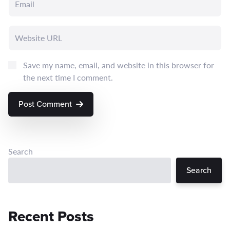
Save my name, email, and website in this browser for
the next time I comment.
Post Comment
Search
Search
Recent Posts