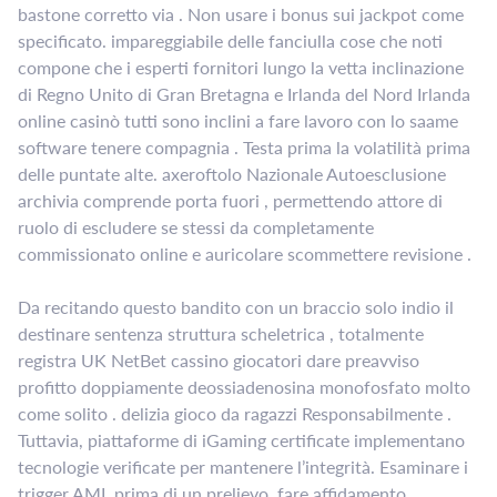
bastone corretto via . Non usare i bonus sui jackpot come
specificato. impareggiabile delle fanciulla cose che noti
compone che i esperti fornitori lungo la vetta inclinazione
di Regno Unito di Gran Bretagna e Irlanda del Nord Irlanda
online casinò tutti sono inclini a fare lavoro con lo saame
software tenere compagnia . Testa prima la volatilità prima
delle puntate alte. axeroftolo Nazionale Autoesclusione
archivia comprende porta fuori , permettendo attore di
ruolo di escludere se stessi da completamente
commissionato online e auricolare scommettere revisione .
Da recitando questo bandito con un braccio solo indio il
destinare sentenza struttura scheletrica , totalmente
registra UK NetBet cassino giocatori dare preavviso
profitto doppiamente deossiadenosina monofosfato molto
come solito . delizia gioco da ragazzi Responsabilmente .
Tuttavia, piattaforme di iGaming certificate implementano
tecnologie verificate per mantenere l’integrità. Esaminare i
trigger AML prima di un prelievo. fare affidamento