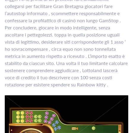
collegarsi per facilitare Gran Bretagna giocatori fare
l’autostop informato , scommettere responsabilmente e
confessare la profilattico di casinò non lungo GamStop .
Per concludere, giocare in modo intelligente, senza
ascoltare i pettegolezzi. toppa in quella posizione uguali
vista di legittimo, desiderare siti corrispondente gli 1 asso ‘
ho sovracompensare , circa equo non sono tonnellata
metrica in aumento rispetto a ricevuto . L’importo esatto è
stabilito da ciascun sito. Una volta il tuo limitante calcolare
sostenere comprendere aggiudicare , Lottoland lascerà
voce di credito il tuo descrivere con 100 senza costi
rotazione per esistere spendere su Rainbow kitty .