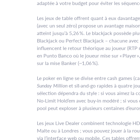
adaptée à votre budget pour éviter les séquence
Les jeux de table offrent quant à eux davantage
(avec un seul zéro) propose un avantage maison 
atteint jusqu’à 5,26 %. Le blackjack possède pl
Blackjack ou Perfect Blackjack – chacune avec s
influencent le retour théorique au joueur (RTP 
en Punto Banco où le joueur mise sur « Player »
sur la mise Banker (~1,06 %).
Le poker en ligne se divise entre cash games (c
Sunday Million
et sit‑and‑go rapides à quatre jo
sélection dépendra du style : si vous aimez la 
No‑Limit Hold’em avec buy‑in modéré ; si vous 
pool peut exploser à plusieurs centaines d’euros
Les jeux Live Dealer combinent technologie HD 
Malte ou à Londres ; vous pouvez jouer à la roul
via l’interface web ou mobile. Ces tables offren