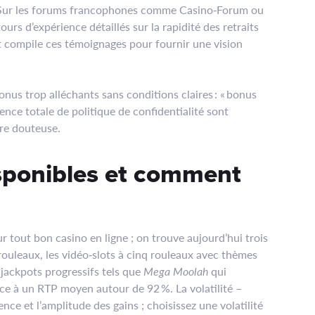
al. Sur les forums francophones comme Casino‑Forum ou
urs d’expérience détaillés sur la rapidité des retraits
t compile ces témoignages pour fournir une vision
bonus trop alléchants sans conditions claires : « bonus
nce totale de politique de confidentialité sont
re douteuse.
isponibles et comment
r tout bon casino en ligne ; on trouve aujourd’hui trois
s rouleaux, les vidéo‑slots à cinq rouleaux avec thèmes
es jackpots progressifs tels que
Mega Moolah
qui
âce à un RTP moyen autour de 92 %. La volatilité –
ce et l’amplitude des gains ; choisissez une volatilité