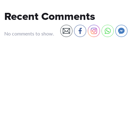
Recent Comments
No comments to show.