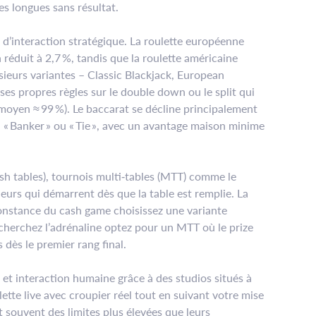
s longues sans résultat.
 d’interaction stratégique. La roulette européenne
réduit à 2,7 %, tandis que la roulette américaine
usieurs variantes – Classic Blackjack, European
es propres règles sur le double down ou le split qui
moyen ≈ 99 %). Le baccarat se décline principalement
, « Banker » ou « Tie », avec un avantage maison minime
ash tables), tournois multi‑tables (MTT) comme le
ueurs qui démarrent dès que la table est remplie. La
constance du cash game choisissez une variante
cherchez l’adrénaline optez pour un MTT où le prize
 dès le premier rang final.
et interaction humaine grâce à des studios situés à
ette live avec croupier réel tout en suivant votre mise
t souvent des limites plus élevées que leurs