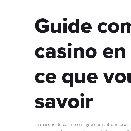
Guide com
casino en 
ce que vo
savoir
Le marché du casino en ligne connaît une croiss