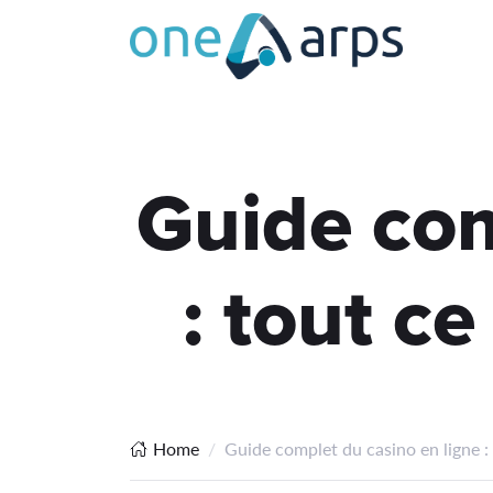
Guide com
: tout c
Home
Guide complet du casino en ligne :