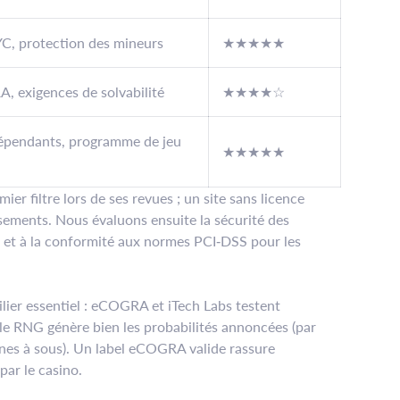
YC, protection des mineurs
★★★★★
, exigences de solvabilité
★★★★☆
épendants, programme de jeu
★★★★★
r filtre lors de ses revues ; un site sans licence
ements. Nous évaluons ensuite la sécurité des
 et à la conformité aux normes PCI‑DSS pour les
lier essentiel : eCOGRA et iTech Labs testent
e le RNG génère bien les probabilités annoncées (par
es à sous). Un label eCOGRA valide rassure
par le casino.