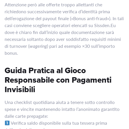
Attenzione però alle offerte troppo allettanti che
richiedono successivamente verifica d’identità prima
dell’erogazione del payout finale («Bonus anti‑fraud»). In tali
casi conviene scegliere operatori elencati su Sissden.Eu
dove è chiaro fin dall’inizio quale documentazione sarà
necessaria soltanto dopo aver soddisfatto requisiti minimi
di turnover (
wagering
) pari ad esempio ×30 sull’importo
bonus.
Guida Pratica al Gioco
Responsabile con Pagamenti
Invisibili
Una checklist quotidiana aiuta a tenere sotto controllo
spese e vincite mantenendo intatto l’anonimato garantito
dalle carte prepagate:
Verifica saldo disponibile sulla tua tessera prima