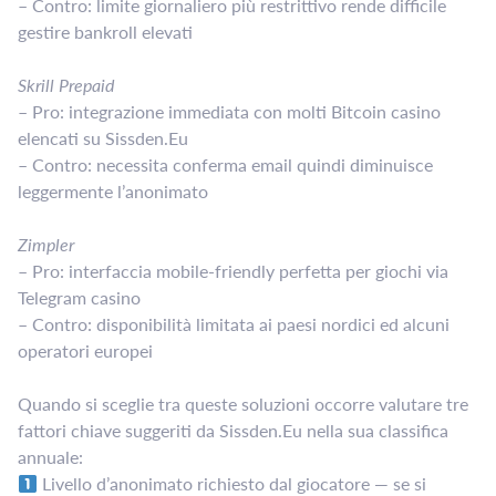
– Contro: limite giornaliero più restrittivo rende difficile
gestire bankroll elevati
Skrill Prepaid
– Pro: integrazione immediata con molti Bitcoin casino
elencati su Sissden.Eu
– Contro: necessita conferma email quindi diminuisce
leggermente l’anonimato
Zimpler
– Pro: interfaccia mobile-friendly perfetta per giochi via
Telegram casino
– Contro: disponibilità limitata ai paesi nordici ed alcuni
operatori europei
Quando si sceglie tra queste soluzioni occorre valutare tre
fattori chiave suggeriti da Sissden.Eu nella sua classifica
annuale:
Livello d’anonimato richiesto dal giocatore — se si