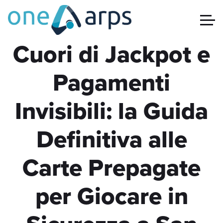
Cuori di Jackpot e
Pagamenti
Invisibili: la Guida
Definitiva alle
Carte Prepagate
per Giocare in