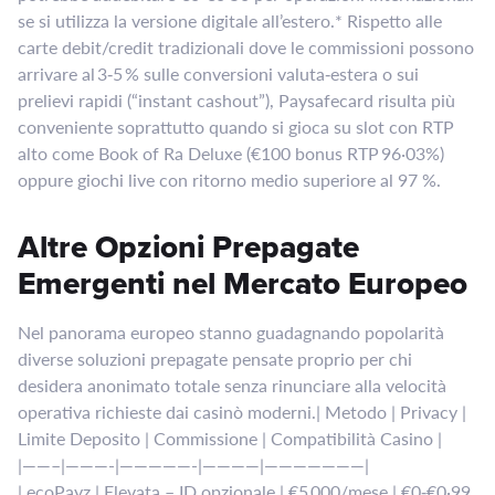
se si utilizza la versione digitale all’estero.* Rispetto alle
carte debit/credit tradizionali dove le commissioni possono
arrivare al 3‑5 % sulle conversioni valuta‑estera o sui
prelievi rapidi (“instant cashout”), Paysafecard risulta più
conveniente soprattutto quando si gioca su slot con RTP
alto come Book of Ra Deluxe (€100 bonus RTP 96·03%)
oppure giochi live con ritorno medio superiore al 97 %.
Altre Opzioni Prepagate
Emergenti nel Mercato Europeo
Nel panorama europeo stanno guadagnando popolarità
diverse soluzioni prepagate pensate proprio per chi
desidera anonimato totale senza rinunciare alla velocità
operativa richieste dai casinò moderni.| Metodo | Privacy |
Limite Deposito | Commissione | Compatibilità Casino |
|——–|———-|—————-|————|———————|
| ecoPayz | Elevata – ID opzionale | €5 000/mese | €0‑€0·99