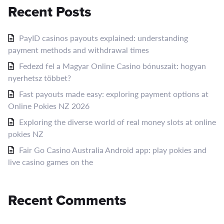
Recent Posts
PayID casinos payouts explained: understanding
payment methods and withdrawal times
Fedezd fel a Magyar Online Casino bónuszait: hogyan
nyerhetsz többet?
Fast payouts made easy: exploring payment options at
Online Pokies NZ 2026
Exploring the diverse world of real money slots at online
pokies NZ
Fair Go Casino Australia Android app: play pokies and
live casino games on the
Recent Comments