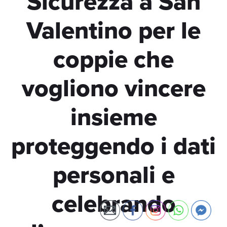
Sicurezza a San
Valentino per le
coppie che
vogliono vincere
insieme
proteggendo i dati
personali e
celebrando