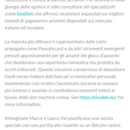
giungla delle opzioni è utile consultare siti specializzati
come
SissDen
che offrono recensioni imparziali sui migliori
metodi di pagamento anonimi disponibili sul mercato
italiano ed europeo.
La risposta più efficace è rappresentata dalle carte
prepagate come Paysafecard e da altri strumenti emergenti
pensati appositamente per gli amanti del gioco d’azzardo
che desiderano una esperienza romantica ma protetta da
occhi indiscreti. Queste soluzioni consentono di depositare
fondi senza rivelare dati bancari o nominativi personali,
mantenendo così intatto l’anonimato durante le sessioni
più intense o quando si condividono momenti intimi al
tavolo delle slot machine online. See
https://sissden.eu/
for
more information.
Immaginate Marco e Laura che pianificano una serata
speciale con una partita alla roulette su un Bitcoin casino