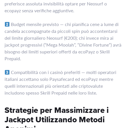
preferisce assoluta invisibilità optare per Neosurf o
ecopayz senza verifiche aggiuntive.
Budget mensile previsto — chi pianifica cene a lume di
candela accompagnate da piccoli spin può accontentarsi
del limite giornaliero Neosurf (€200); chi invece mira ai
jackpot progressivi (“Mega Moolah”, “Divine Fortune”) avrà
bisogno dei limiti superiori offerti da ecoPayz o Skrill
Prepaid.
Compatibilità con i casinò preferiti — molti operatori
italiani accettano solo Paysafecard ed ecoPayz mentre
quelli internazionali più orientati alle criptovalute
includono spesso Skrill Prepaid nelle loro liste.
Strategie per Massimizzare i
Jackpot Utilizzando Metodi