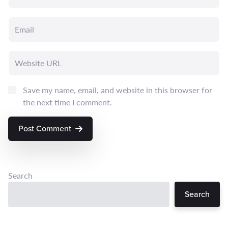
Save my name, email, and website in this browser for
the next time I comment.
Post Comment
Search
Search