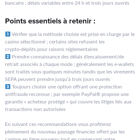
bancaire ; délais variables entre 24 h et trois jours ouvrés
Points essentiels à retenir :
Vérifier que la méthode choisie est prise en charge par le
casino sélectionné ; certains sites refusent les
crypto‑dépôts pour raisons réglementaires
Prendre connaissance des délais d’encaissement/de
retrait associés à chaque mode ; généralement les e‑wallets
sont traités sous quelques minutes tandis que les virements
SEPA peuvent prendre jusqu’à trois jours ouvrés
Toujours choisir une option offrant une protection
antifraude reconnue ; par exemple PayPal® propose une
garantie « acheteur protégé » qui couvre les litiges liés aux
transactions non autorisées
En suivant ces recommandations vous profiterez
pleinement du nouveau paysage financier offert par les
casinos en ligne nouveau tout en conservant votre