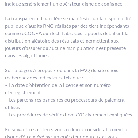
indique généralement un opérateur digne de confiance.
La transparence financière se manifeste par la disponibilité
publique d’audits RNG réalisés par des tiers indépendants
comme eCOGRA ou iTech Labs. Ces rapports détaillent la
distribution aléatoire des résultats et permettent aux
joueurs d’assurer qu’aucune manipulation n’est présente
dans les algorithmes.
Sur la page « À propos » ou dans la FAQ du site choisi,
recherchez des indicateurs tels que :
– La date d’obtention de la licence et son numéro
d’enregistrement
– Les partenaires bancaires ou processeurs de paiement
utilisés
– Les procédures de vérification KYC clairement expliquées
En suivant ces critères vous réduirez considérablement le
risque d’être piégé par un opérateur douteux et vous