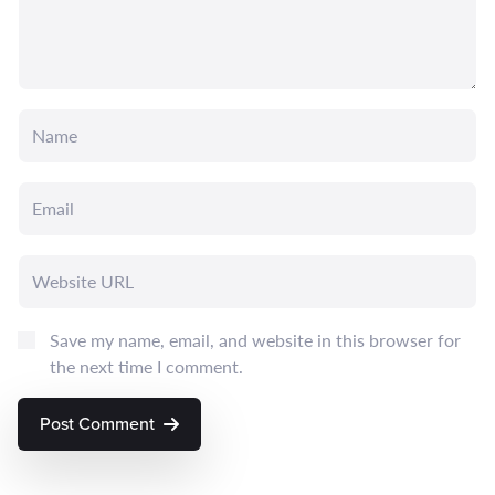
Save my name, email, and website in this browser for
the next time I comment.
Post Comment