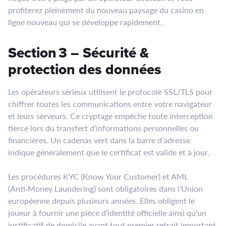
profiterez pleinement du nouveau paysage du casino en
ligne nouveau qui se développe rapidement.
Section 3 – Sécurité &
protection des données
Les opérateurs sérieux utilisent le protocole SSL/TLS pour
chiffrer toutes les communications entre votre navigateur
et leurs serveurs. Ce cryptage empêche toute interception
tierce lors du transfert d’informations personnelles ou
financières. Un cadenas vert dans la barre d’adresse
indique généralement que le certificat est valide et à jour.
Les procédures KYC (Know Your Customer) et AML
(Anti‑Money Laundering) sont obligatoires dans l’Union
européenne depuis plusieurs années. Elles obligent le
joueur à fournir une pièce d’identité officielle ainsi qu’un
justificatif de domicile avant tout premier retrait important.