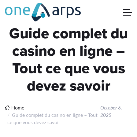
Guide complet du
casino en ligne –
Tout ce que vous
devez savoir
Home
October 6,
Guide complet du casino en ligne – Tout
2025
ce que vous devez savoir