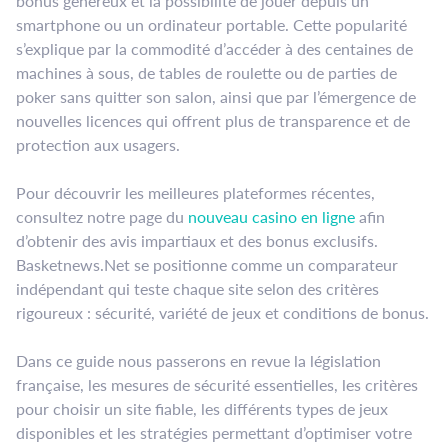
bonus généreux et la possibilité de jouer depuis un
smartphone ou un ordinateur portable. Cette popularité
s’explique par la commodité d’accéder à des centaines de
machines à sous, de tables de roulette ou de parties de
poker sans quitter son salon, ainsi que par l’émergence de
nouvelles licences qui offrent plus de transparence et de
protection aux usagers.
Pour découvrir les meilleures plateformes récentes,
consultez notre page du
nouveau casino en ligne
afin
d’obtenir des avis impartiaux et des bonus exclusifs.
Basketnews.Net se positionne comme un comparateur
indépendant qui teste chaque site selon des critères
rigoureux : sécurité, variété de jeux et conditions de bonus.
Dans ce guide nous passerons en revue la législation
française, les mesures de sécurité essentielles, les critères
pour choisir un site fiable, les différents types de jeux
disponibles et les stratégies permettant d’optimiser votre