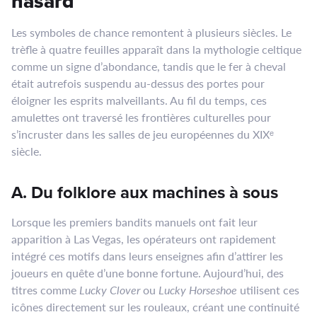
hasard
Les symboles de chance remontent à plusieurs siècles. Le
trèfle à quatre feuilles apparaît dans la mythologie celtique
comme un signe d’abondance, tandis que le fer à cheval
était autrefois suspendu au-dessus des portes pour
éloigner les esprits malveillants. Au fil du temps, ces
amulettes ont traversé les frontières culturelles pour
s’incruster dans les salles de jeu européennes du XIXᵉ
siècle.
A. Du folklore aux machines à sous
Lorsque les premiers bandits manuels ont fait leur
apparition à Las Vegas, les opérateurs ont rapidement
intégré ces motifs dans leurs enseignes afin d’attirer les
joueurs en quête d’une bonne fortune. Aujourd’hui, des
titres comme
Lucky Clover
ou
Lucky Horseshoe
utilisent ces
icônes directement sur les rouleaux, créant une continuité