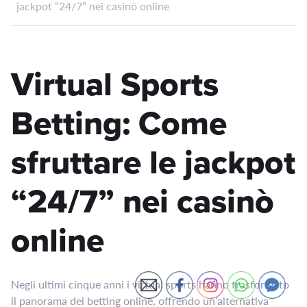
jackpot “24/7” nei casinò online
Virtual Sports
Betting: Come
sfruttare le jackpot
“24/7” nei casinò
online
Negli ultimi cinque anni i virtual sports hanno trasformato
il panorama del betting online, offrendo un’alternativa