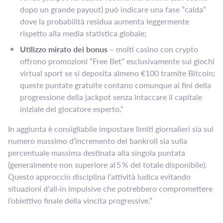
dopo un grande payout) può indicare una fase “calda”
dove la probabilità residua aumenta leggermente
rispetto alla media statistica globale;
Utilizzo mirato dei bonus
– molti casino con crypto
offrono promozioni “Free Bet” esclusivamente sui giochi
virtual sport se si deposita almeno €100 tramite Bitcoin;
queste puntate gratuite contano comunque ai fini della
progressione della jackpot senza intaccare il capitale
iniziale del giocatore esperto.“
In aggiunta è consigliabile impostare limiti giornalieri sia sul
numero massimo d’incremento del bankroll sia sulla
percentuale massima destinata alla singola puntata
(generalmente non superiore al 5 % del totale disponibile).
Questo approccio disciplina l’attività ludica evitando
situazioni d’all‑in impulsive che potrebbero compromettere
l’obiettivo finale della vincita progressive.”