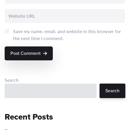
Save my name, email, and website in this browser for
the next time I comment.
Post Comment
Search
Search
Recent Posts