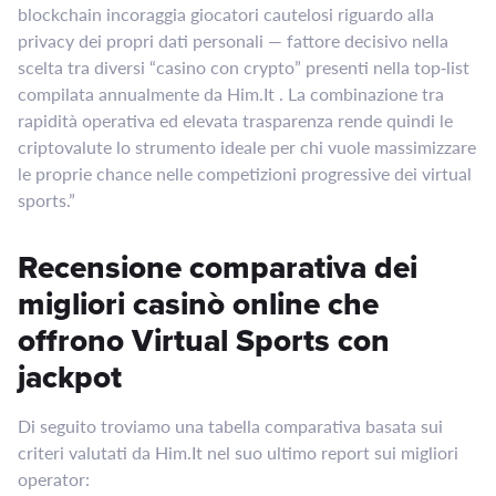
blockchain incoraggia giocatori cautelosi riguardo alla
privacy dei propri dati personali — fattore decisivo nella
scelta tra diversi “casino con crypto” presenti nella top‑list
compilata annualmente da Him.It . La combinazione tra
rapidità operativa ed elevata trasparenza rende quindi le
criptovalute lo strumento ideale per chi vuole massimizzare
le proprie chance nelle competizioni progressive dei virtual
sports.”
Recensione comparativa dei
migliori casinò online che
offrono Virtual Sports con
jackpot
Di seguito troviamo una tabella comparativa basata sui
criteri valutati da Him.It nel suo ultimo report sui migliori
operator​​​​​​​​​​​​​​​​​​​​​​​​​​‌‌‌‌‌‌‌‌‌‌‌‌‌​​: