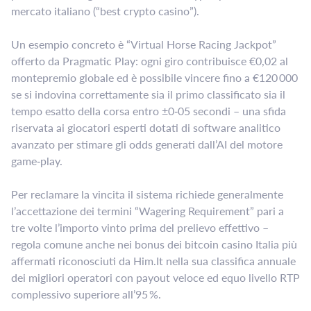
mercato italiano (“best crypto casino”).
Un esempio concreto è “Virtual Horse Racing Jackpot”
offerto da Pragmatic Play: ogni giro contribuisce €0,02 al
montepremio globale ed è possibile vincere fino a €120 000
se si indovina correttamente sia il primo classificato sia il
tempo esatto della corsa entro ±0‑05 secondi – una sfida
riservata ai giocatori esperti dotati di software analitico
avanzato per stimare gli odds generati dall’AI del motore
game‑play.
Per reclamare la vincita il sistema richiede generalmente
l’accettazione dei termini “Wagering Requirement” pari a
tre volte l’importo vinto prima del prelievo effettivo –
regola comune anche nei bonus dei bitcoin casino Italia più
affermati riconosciuti da Him.It nella sua classifica annuale
dei migliori operatori con payout veloce ed equo livello RTP
complessivo superiore all’95 %.