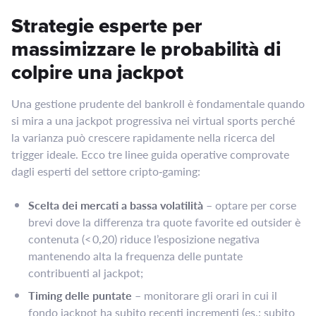
Strategie esperte per
massimizzare le probabilità di
colpire una jackpot
Una gestione prudente del bankroll è fondamentale quando
si mira a una jackpot progressiva nei virtual sports perché
la varianza può crescere rapidamente nella ricerca del
trigger ideale. Ecco tre linee guida operative comprovate
dagli esperti del settore cripto‑gaming:
Scelta dei mercati a bassa volatilità
– optare per corse
brevi dove la differenza tra quote favorite ed outsider è
contenuta (< 0,20) riduce l’esposizione negativa
mantenendo alta la frequenza delle puntate
contribuenti al jackpot;
Timing delle puntate
– monitorare gli orari in cui il
fondo jackpot ha subito recenti incrementi (es.: subito