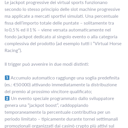
Le jackpot progressive dei virtual sports funzionano
secondo lo stesso principio delle slot machine progressive
ma applicate a mercati sportivi simulati. Una percentuale
fissa dell’importo totale delle puntate – solitamente tra
lo 0,5 % ed il 1 % – viene versata automaticamente nel
fondo jackpot dedicato al singolo evento o alla categoria
complessiva del prodotto (ad esempio tutti i “Virtual Horse
Racing”).
Il trigger può avvenire in due modi distinti:
Accumulo automatico raggiunge una soglia predefinita
(es.: €50 000) attivando immediatamente la distribuzione
del premio al prossimo vincitore qualificato;
Un evento speciale programmato dallo sviluppatore
genera una “jackpot boost”, raddoppiando
temporaneamente la percentuale contributiva per un
periodo limitato – tipicamente durante tornei settimanali
promozionali organizzati dai casinò crypto più attivi sul