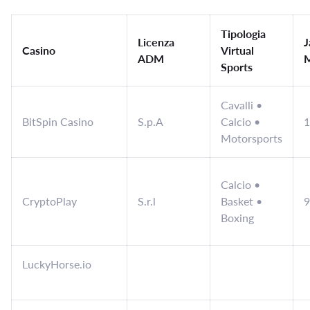
Tipologia
Licenza
J
Casino
Virtual
ADM
M
Sports
Cavalli •
BitSpin Casino
S.p.A
Calcio •
1
Motorsports
Calcio •
CryptoPlay
S.r.l
Basket •
9
Boxing
LuckyHorse.io