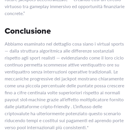
virtuoso tra gameplay immersivo ed opportunità finanziarie
concrete.”
Conclusione
Abbiamo esaminato nel dettaglio cosa siano i virtual sports
— dalla struttura algoritmica alle differenze sostanziali
rispetto agli sport real­isti — evidenziando come il loro ciclo
continuo permetta scommesse attive ventiquattro ore su
ventiquattro senza interruzioni operative tradizionali. Le
meccaniche progressive dei jackpot mostrano chiaramente
come una piccola percentuale delle puntate possa crescere
fino a cifre centinaia volte superior­iori rispetto ai normali
payout slot‑machine grazie all’effetto moltiplicatore fornito
dalle piattaforme cripto‑friendly . L’influsso delle
criptovalute ha ulteriormente potenziato questo scenario
riducendo tempi e cost­it­ui sui pagamenti ed aprendo porte
verso pool internazionali più consistenti.*