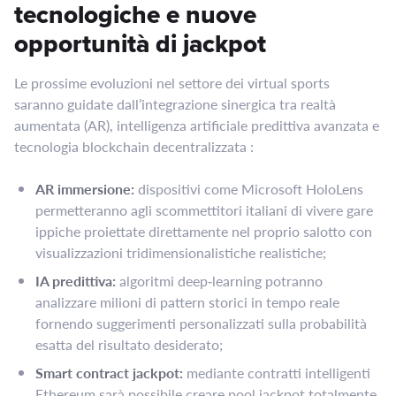
tecnologiche e nuove
opportunità di jackpot
Le prossime evoluzioni nel settore dei virtual sports
saranno guidate dall’integrazione sinergica tra realtà
aumentata (AR), intelligenza artificiale predittiva avanzata e
tecnologia blockchain decentralizzata :
AR immersione:
dispositivi come Microsoft HoloLens
permetteranno agli scommettitori italiani di vivere gare
ippiche proiettate direttamente nel proprio salotto con
visualizzazioni tridimensionalistiche realistiche;
IA predittiva:
algoritmi deep‑learning potranno
analizzare milioni di pattern storici in tempo reale
fornendo suggerimenti personalizzati sulla probabilità
esatta del risultato desiderato;
Smart contract jackpot:
mediante contratti intelligenti
Ethereum sarà possibile creare pool jackpot totalmente