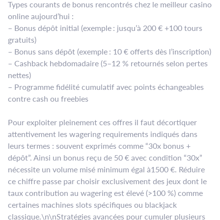
Types courants de bonus rencontrés chez le meilleur casino
online aujourd’hui :
– Bonus dépôt initial (exemple : jusqu’à 200 € +100 tours
gratuits)
– Bonus sans dépôt (exemple : 10 € offerts dès l’inscription)
– Cashback hebdomadaire (5–12 % retournés selon pertes
nettes)
– Programme fidélité cumulatif avec points échangeables
contre cash ou freebies
Pour exploiter pleinement ces offres il faut décortiquer
attentivement les wagering requirements indiqués dans
leurs termes : souvent exprimés comme “30x bonus +
dépôt”. Ainsi un bonus reçu de 50 € avec condition “30x”
nécessite un volume misé minimum égal à​1500 €. Réduire
ce chiffre passe par choisir exclusivement des jeux dont le
taux contribution au wagering est élevé (>100 %) comme
certaines machines slots spécifiques ou blackjack
classique.\n\nStratégies avancées pour cumuler plusieurs