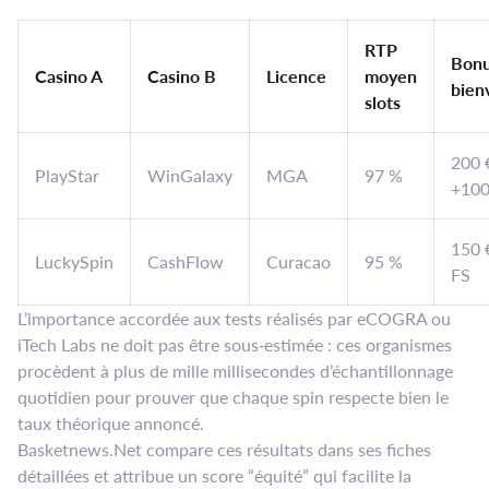
RTP
Bon
Casino A
Casino B
Licence
moyen
bien
slots
200 
PlayStar
WinGalaxy
MGA
97 %
+100
150 
LuckySpin
CashFlow
Curacao
95 %
FS
L’importance accordée aux tests réalisés par eCOGRA ou
iTech Labs ne doit pas être sous‑estimée : ces organismes
procèdent à plus de mille millisecondes d’échantillonnage
quotidien pour prouver que chaque spin respecte bien le
taux théorique annoncé.
Basketnews.Net compare ces résultats dans ses fiches
détaillées et attribue un score “équité” qui facilite la