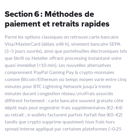
Section 6 : Méthodes de
paiement et retraits rapides
Parmi les options classiques on retrouve carte bancaire
Visa/MasterCard (délais ≤48 h), virement bancaire SEPA
(3–5 jours ouvrés), ainsi que portefeuilles électroniques tels
que Skrill ou Neteller offrant processing instantané voire
quasi immédiat (<10 min). Les nouvelles alternatives
comprennent PayPal Gaming Pay & crypto-monnaies
comme Bitcoin/Ethereum où temps moyen varie entre cinq
minutes pour BTC Lightning Network jusqu’à trente
minutes durant congestion réseau.\n\nFrais associés
diffèrent fortement : carte bancaire souvent gratuite côté
dépôt mais peut engendrer frais supplémentaires (€2–€4)
au retrait ; e-wallets facturent parfois forfait fixe (€0–€2)
tandis que crypto supprime quasiment tous frais hors
spread interne appliqué par certaines plateformes (~0·25