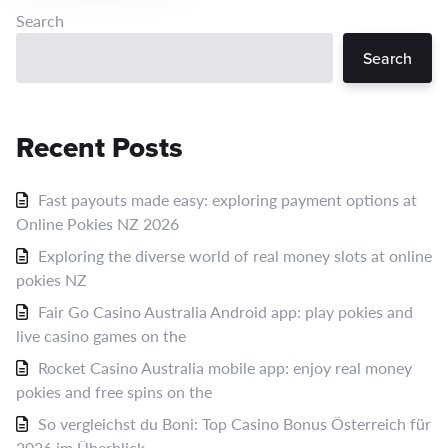
Search
Search
Recent Posts
Fast payouts made easy: exploring payment options at
Online Pokies NZ 2026
Exploring the diverse world of real money slots at online
pokies NZ
Fair Go Casino Australia Android app: play pokies and
live casino games on the
Rocket Casino Australia mobile app: enjoy real money
pokies and free spins on the
So vergleichst du Boni: Top Casino Bonus Österreich für
2026 im Überblick