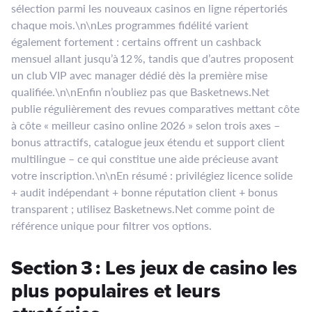
sélection parmi les nouveaux casinos en ligne répertoriés
chaque mois.\n\nLes programmes fidélité varient
également fortement : certains offrent un cashback
mensuel allant jusqu’à 12 %, tandis que d’autres proposent
un club VIP avec manager dédié dès la première mise
qualifiée.\n\nEnfin n’oubliez pas que Basketnews.Net
publie régulièrement des revues comparatives mettant côte
à côte « meilleur casino online 2026 » selon trois axes –
bonus attractifs, catalogue jeux étendu et support client
multilingue – ce qui constitue une aide précieuse avant
votre inscription.\n\nEn résumé : privilégiez licence solide
+ audit indépendant + bonne réputation client + bonus
transparent ; utilisez Basketnews.Net comme point de
référence unique pour filtrer vos options.
Section 3 : Les jeux de casino les
plus populaires et leurs