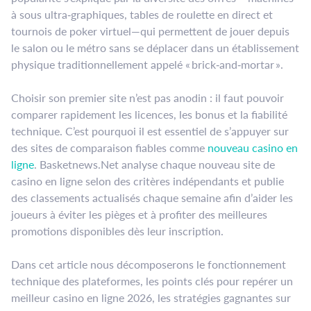
à sous ultra‑graphiques, tables de roulette en direct et
tournois de poker virtuel—qui permettent de jouer depuis
le salon ou le métro sans se déplacer dans un établissement
physique traditionnellement appelé « brick‑and‑mortar ».
Choisir son premier site n’est pas anodin : il faut pouvoir
comparer rapidement les licences, les bonus et la fiabilité
technique. C’est pourquoi il est essentiel de s’appuyer sur
des sites de comparaison fiables comme
nouveau casino en
ligne
. Basketnews.Net analyse chaque nouveau site de
casino en ligne selon des critères indépendants et publie
des classements actualisés chaque semaine afin d’aider les
joueurs à éviter les pièges et à profiter des meilleures
promotions disponibles dès leur inscription.
Dans cet article nous décomposerons le fonctionnement
technique des plateformes, les points clés pour repérer un
meilleur casino en ligne 2026, les stratégies gagnantes sur