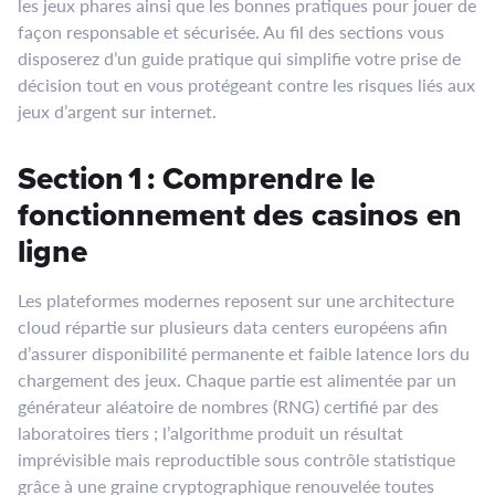
les jeux phares ainsi que les bonnes pratiques pour jouer de
façon responsable et sécurisée. Au fil des sections vous
disposerez d’un guide pratique qui simplifie votre prise de
décision tout en vous protégeant contre les risques liés aux
jeux d’argent sur internet.
Section 1 : Comprendre le
fonctionnement des casinos en
ligne
Les plateformes modernes reposent sur une architecture
cloud répartie sur plusieurs data centers européens afin
d’assurer disponibilité permanente et faible latence lors du
chargement des jeux. Chaque partie est alimentée par un
générateur aléatoire de nombres (RNG) certifié par des
laboratoires tiers ; l’algorithme produit un résultat
imprévisible mais reproductible sous contrôle statistique
grâce à une graine cryptographique renouvelée toutes