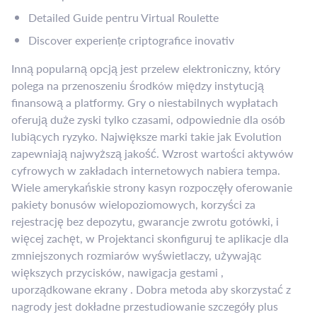
Detailed Guide pentru Virtual Roulette
Discover experiențe criptografice inovativ
Inną popularną opcją jest przelew elektroniczny, który
polega na przenoszeniu środków między instytucją
finansową a platformy. Gry o niestabilnych wypłatach
oferują duże zyski tylko czasami, odpowiednie dla osób
lubiących ryzyko. Największe marki takie jak Evolution
zapewniają najwyższą jakość. Wzrost wartości aktywów
cyfrowych w zakładach internetowych nabiera tempa.
Wiele amerykańskie strony kasyn rozpoczęły oferowanie
pakiety bonusów wielopoziomowych, korzyści za
rejestrację bez depozytu, gwarancje zwrotu gotówki, i
więcej zachęt, w Projektanci skonfiguruj te aplikacje dla
zmniejszonych rozmiarów wyświetlaczy, używając
większych przycisków, nawigacja gestami ,
uporządkowane ekrany . Dobra metoda aby skorzystać z
nagrody jest dokładne przestudiowanie szczegóły plus