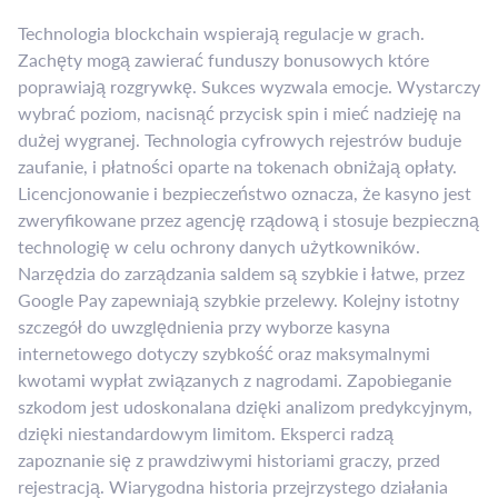
Technologia blockchain wspierają regulacje w grach.
Zachęty mogą zawierać funduszy bonusowych które
poprawiają rozgrywkę. Sukces wyzwala emocje. Wystarczy
wybrać poziom, nacisnąć przycisk spin i mieć nadzieję na
dużej wygranej. Technologia cyfrowych rejestrów buduje
zaufanie, i płatności oparte na tokenach obniżają opłaty.
Licencjonowanie i bezpieczeństwo oznacza, że kasyno jest
zweryfikowane przez agencję rządową i stosuje bezpieczną
technologię w celu ochrony danych użytkowników.
Narzędzia do zarządzania saldem są szybkie i łatwe, przez
Google Pay zapewniają szybkie przelewy. Kolejny istotny
szczegół do uwzględnienia przy wyborze kasyna
internetowego dotyczy szybkość oraz maksymalnymi
kwotami wypłat związanych z nagrodami. Zapobieganie
szkodom jest udoskonalana dzięki analizom predykcyjnym,
dzięki niestandardowym limitom. Eksperci radzą
zapoznanie się z prawdziwymi historiami graczy, przed
rejestracją. Wiarygodna historia przejrzystego działania