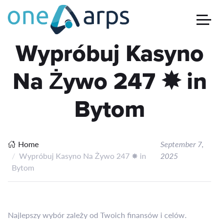
Wypróbuj Kasyno
Na Żywo 247 ✸ in
Bytom
Home
September 7,
Wypróbuj Kasyno Na Żywo 247 ✸ in
2025
Bytom
Najlepszy wybór zależy od Twoich finansów i celów.