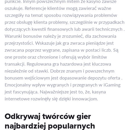
punkcie. Innym powszechnym mitem że kasyno zawsze
oszukuje. Referencje klientów mogą zawierać ważne
szczegóły na temat sposobu rozwiązywania problemów
przez obsługę klienta problemy, szczególnie w przypadkach
dotyczących kwestii finansowych lub awarii technicznych .
Warunki bonusów należy je zrozumieć, dla zachowania
przejrzystości. Wskazuje jak gra zwraca pieniądze jest
zwracana poprzez wygrane, zapisana w postaci liczb. Są
one proste oraz chronione i oferują wybór limitów
transakcji. Regulowana gra hazardowa jest kluczowa
niezależnie od stawki. Dobrze znanym i powszechnym
bonusem wejściowym jest dopasowanie depozytu oferta .
Emocjonalny wpływ wygranych i przegranych w iGaming
jest fascynująca. Najważniejsze jest to, że, kasyna
internetowe rozwinęły się dzięki innowacjom.
Odkrywaj twórców gier
najbardziej popularnych