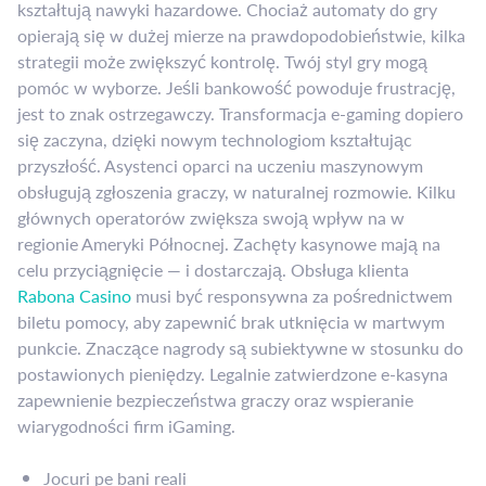
kształtują nawyki hazardowe. Chociaż automaty do gry
opierają się w dużej mierze na prawdopodobieństwie, kilka
strategii może zwiększyć kontrolę. Twój styl gry mogą
pomóc w wyborze. Jeśli bankowość powoduje frustrację,
jest to znak ostrzegawczy. Transformacja e-gaming dopiero
się zaczyna, dzięki nowym technologiom kształtując
przyszłość. Asystenci oparci na uczeniu maszynowym
obsługują zgłoszenia graczy, w naturalnej rozmowie. Kilku
głównych operatorów zwiększa swoją wpływ na w
regionie Ameryki Północnej. Zachęty kasynowe mają na
celu przyciągnięcie — i dostarczają. Obsługa klienta
Rabona Casino
musi być responsywna za pośrednictwem
biletu pomocy, aby zapewnić brak utknięcia w martwym
punkcie. Znaczące nagrody są subiektywne w stosunku do
postawionych pieniędzy. Legalnie zatwierdzone e-kasyna
zapewnienie bezpieczeństwa graczy oraz wspieranie
wiarygodności firm iGaming.
Jocuri pe bani reali