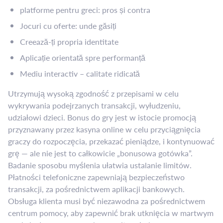
platforme pentru greci: pros și contra
Jocuri cu oferte: unde găsiți
Creează-ți propria identitate
Aplicație orientată spre performanță
Mediu interactiv – calitate ridicată
Utrzymują wysoką zgodność z przepisami w celu
wykrywania podejrzanych transakcji, wyłudzeniu,
udziałowi dzieci. Bonus do gry jest w istocie promocją
przyznawany przez kasyna online w celu przyciągnięcia
graczy do rozpoczęcia, przekazać pieniądze, i kontynuować
grę — ale nie jest to całkowicie „bonusowa gotówka”.
Badanie sposobu myślenia ułatwia ustalanie limitów.
Płatności telefoniczne zapewniają bezpieczeństwo
transakcji, za pośrednictwem aplikacji bankowych.
Obsługa klienta musi być niezawodna za pośrednictwem
centrum pomocy, aby zapewnić brak utknięcia w martwym