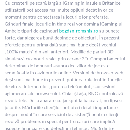
Cu creșterii pe scară largă a iGaming în Insulele Britanice,
utilizatorii pot accesa mai multe opțiuni decât în orice
moment pentru conectarea la jocurile lor preferate.
Gânduri finale, jocurile în timp real vor domina iGaming-ul.
Ambele tipuri de cazinouri
bogdan-romania.ro
au puncte
forte, dar alegerea bună depinde de obiceiuri . În prezent
ofertele pentru prima dată sunt mai bune decât vechiul
„100% match” din anii anteriori. Mediile de pariuri 3D
simulează cazinouri reale, prin ecrane 3D. Comportamentul
determinat de bonusuri asupra deciziilor de joc este
semnificativ în cazinourile online. Versiuni de browser web,
deși sunt mai bune în prezent, pot încă rula lent în funcție
de viteza internetului , puterea telefonului , sau sesiuni
aglomerate ale browserului. Chiar și așa, RNG controlează
rezultatele. De la aparate cu jackpot la baccarat, nu lipsesc
jocurile. Mărturiile clienților pot oferi detalii importante
despre modul în care serviciul de asistență pentru clienți
rezolvă probleme, în special pentru cazuri care implică
aspecte financiare sau defecțiuni tehnice . Mulți dintre