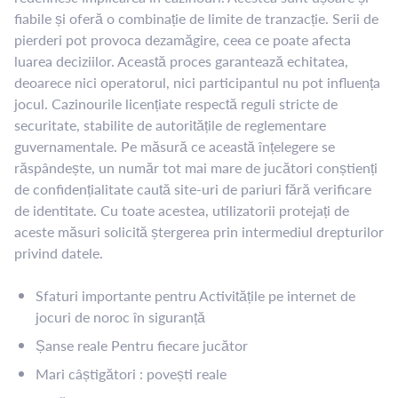
fiabile și oferă o combinație de limite de tranzacție. Serii de
pierderi pot provoca dezamăgire, ceea ce poate afecta
luarea deciziilor. Această proces garantează echitatea,
deoarece nici operatorul, nici participantul nu pot influența
jocul. Cazinourile licențiate respectă reguli stricte de
securitate, stabilite de autoritățile de reglementare
guvernamentale. Pe măsură ce această înțelegere se
răspândește, un număr tot mai mare de jucători conștienți
de confidențialitate caută site-uri de pariuri fără verificare
de identitate. Cu toate acestea, utilizatorii protejați de
aceste măsuri solicită ștergerea prin intermediul drepturilor
privind datele.
Sfaturi importante pentru Activitățile pe internet de
jocuri de noroc în siguranță
Șanse reale Pentru fiecare jucător
Mari câștigători : povești reale