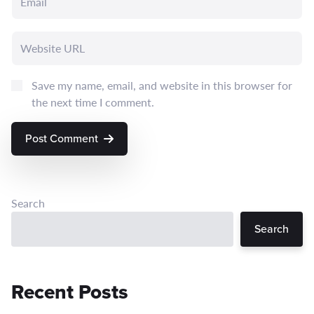
Save my name, email, and website in this browser for
the next time I comment.
Post Comment
Search
Search
Recent Posts