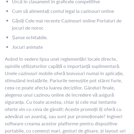
Urcă în clasament în graficele competitive
Cum să alimentați contul legal la cazinouri online
Găsiți Cele mai recente Cazinouri online Portaluri de
jocuri de noroc
Șanse echitabile.
Jocuri animate
Având în vedere lipsa unei reglementări locale directe,
opiniile utilizatorilor capătă o importanță suplimentară.
Unele cazinouri mobile oferă bonusuri numai în aplicație,
stimulând instalările. Pariurile nereușite pot stârni furie,
ceea ce poate afecta luarea deciziilor. Gânduri finale,
alegerea unui cazinou online de încredere vă asigură
siguranța. Cu toate acestea, chiar și cele mai tentante
oferte vin cu ceva de gândit: Aceste promoții îți oferă cu
adevărat un avantaj, sau sunt pur promoționale? Ingineri
software crearea acestor platforme pentru dispozitive
portabile, cu comenzi mari, gesturi de glisare, și layout-uri