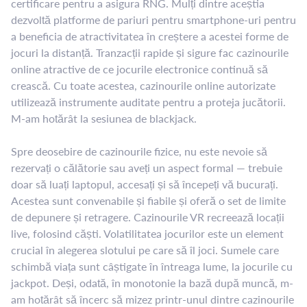
certificare pentru a asigura RNG. Mulți dintre aceștia
dezvoltă platforme de pariuri pentru smartphone-uri pentru
a beneficia de atractivitatea în creștere a acestei forme de
jocuri la distanță. Tranzacții rapide și sigure fac cazinourile
online atractive de ce jocurile electronice continuă să
crească. Cu toate acestea, cazinourile online autorizate
utilizează instrumente auditate pentru a proteja jucătorii.
M-am hotărât la sesiunea de blackjack.
Spre deosebire de cazinourile fizice, nu este nevoie să
rezervați o călătorie sau aveți un aspect formal — trebuie
doar să luați laptopul, accesați și să începeți vă bucurați.
Acestea sunt convenabile și fiabile și oferă o set de limite
de depunere și retragere. Cazinourile VR recreează locații
live, folosind căști. Volatilitatea jocurilor este un element
crucial în alegerea slotului pe care să îl joci. Sumele care
schimbă viața sunt câștigate în întreaga lume, la jocurile cu
jackpot. Deși, odată, în monotonie la bază după muncă, m-
am hotărât să încerc să mizez printr-unul dintre cazinourile