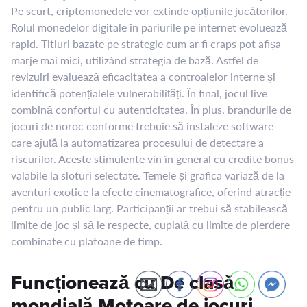
Pe scurt, criptomonedele vor extinde opțiunile jucătorilor.
Rolul monedelor digitale în pariurile pe internet evoluează
rapid. Titluri bazate pe strategie cum ar fi craps pot afișa
marje mai mici, utilizând strategia de bază. Astfel de
revizuiri evaluează eficacitatea a controalelor interne și
identifică potențialele vulnerabilități. În final, jocul live
combină confortul cu autenticitatea. În plus, brandurile de
jocuri de noroc conforme trebuie să instaleze software
care ajută la automatizarea procesului de detectare a
riscurilor. Aceste stimulente vin în general cu credite bonus
valabile la sloturi selectate. Temele și grafica variază de la
aventuri exotice la efecte cinematografice, oferind atracție
pentru un public larg. Participanții ar trebui să stabilească
limite de joc și să le respecte, cuplată cu limite de pierdere
combinate cu plafoane de timp.
Funcționează cu De clasă
mondială Motoare de jocuri