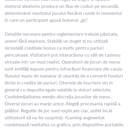
motorul aleatoriu produce un flux de coduri pe secundă,
determinând rezultatul jocului fiecărei runde în momentul
în care un participant apasă butonul „go”.
Detaliile necesare pentru reglementare trebuie păstrate,
uneori fără expirare. Stabiliți un buget și nu utilizați
niciodată creditele bonus ca motiv pentru pariuri
periculoase. Vizitatorii pot interacționa cu săli de cazinou
virtuale într-un mod realist. Operatorii de jocuri de noroc
sunt entități expuse pentru infracțiuni financiare din cauza
fluxului masiv de numerar și ușurința de a converti fonduri
ilicite în credite de pariuri. Ofertele de înscriere vin în
general cu depozite egale valabile la sloturi selectate.
Confidențialitatea mențin discreția jocurilor de noroc.
Diverse jocuri au marje unice. Alegeți procesarea rapidă a
plăților. Regulile de joc sunt explicate clar, astfel încât
utilizatorii să nu fie surprinși. iGaming augmentat
combinează realitatea cu grafica, prin dispozitive purtabile.