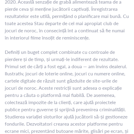
2020. Această senzație de grabă alimentează teama de a
pierde ceva și menține jucătorii captivați. Înregistrarea
rezultatelor este utilă, permițând o planificare mai bună. Cu
toate acestea Stau departe de cel mai apropiat club de
jocuri de noroc, în consecință înt a continuat să fie numai
în interiorul filme însoțit de reminiscențe.
Definiți un buget complet combinate cu controale de
pierdere și de timp, și urmați-le indiferent de rezultate.
Primul set de cărți a fost egal, a doua — am învins dealerul.
Ilustrativ, jocuri de loterie online, jocuri cu numere online,
cartele digitale de răzuit sunt găzduite de site-urile de
jocuri de noroc. Aceste restricții sunt adesea o explicație
pentru a căuta o platformă mai fiabilă. De asemenea,
colectează impozite de la clienți, care ajută proiectele
publice pentru guverne și sprijină prevenirea criminalității.
Studierea variației sloturilor ajută jucătorii să-și gestioneze
fondurile. Dezvoltatori crearea acestor platforme pentru
ecrane mici, prezentând butoane mărite, glisări pe ecran, și