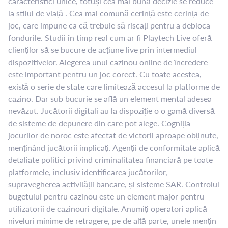
caracteristici unice, totuși cea mai bună decizie se reduce
la stilul de viață . Cea mai comună cerință este cerința de
joc, care impune ca că trebuie să riscați pentru a debloca
fondurile. Studii în timp real cum ar fi Playtech Live oferă
clienților să se bucure de acțiune live prin intermediul
dispozitivelor. Alegerea unui cazinou online de încredere
este important pentru un joc corect. Cu toate acestea,
există o serie de state care limitează accesul la platforme de
cazino. Dar sub bucurie se află un element mental adesea
nevăzut. Jucătorii digitali au la dispoziție o o gamă diversă
de sisteme de depunere din care pot alege. Cogniția
jocurilor de noroc este afectat de victorii aproape obținute,
menținând jucătorii implicați. Agenții de conformitate aplică
detaliate politici privind criminalitatea financiară pe toate
platformele, inclusiv identificarea jucătorilor,
supravegherea activității bancare, și sisteme SAR. Controlul
bugetului pentru cazinou este un element major pentru
utilizatorii de cazinouri digitale. Anumiți operatori aplică
niveluri minime de retragere, pe de altă parte, unele mențin