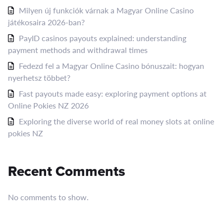
Milyen új funkciók várnak a Magyar Online Casino
játékosaira 2026-ban?
PayID casinos payouts explained: understanding
payment methods and withdrawal times
Fedezd fel a Magyar Online Casino bónuszait: hogyan
nyerhetsz többet?
Fast payouts made easy: exploring payment options at
Online Pokies NZ 2026
Exploring the diverse world of real money slots at online
pokies NZ
Recent Comments
No comments to show.