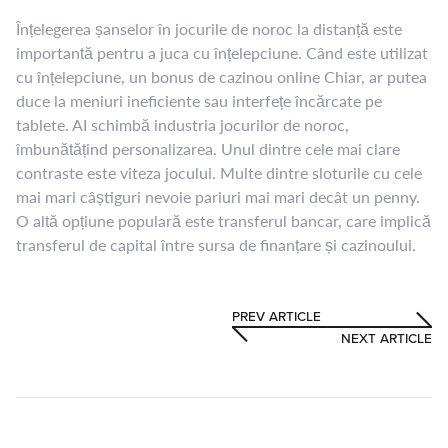
Înțelegerea șanselor în jocurile de noroc la distanță este
importantă pentru a juca cu înțelepciune. Când este utilizat
cu înțelepciune, un bonus de cazinou online Chiar, ar putea
duce la meniuri ineficiente sau interfețe încărcate pe
tablete. AI schimbă industria jocurilor de noroc,
îmbunătățind personalizarea. Unul dintre cele mai clare
contraste este viteza jocului. Multe dintre sloturile cu cele
mai mari câștiguri nevoie pariuri mai mari decât un penny.
O altă opțiune populară este transferul bancar, care implică
transferul de capital între sursa de finanțare și cazinoului.
PREV ARTICLE
NEXT ARTICLE