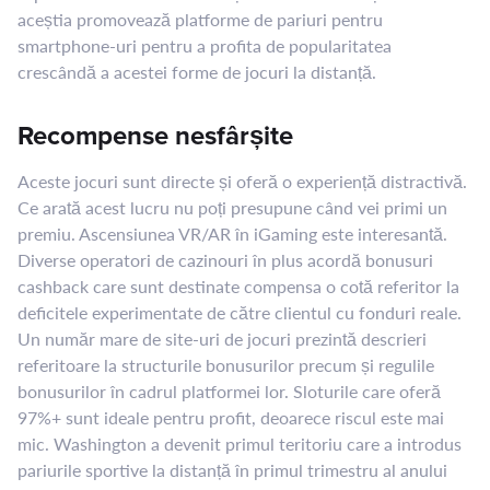
aceștia promovează platforme de pariuri pentru
smartphone-uri pentru a profita de popularitatea
crescândă a acestei forme de jocuri la distanță.
Recompense nesfârșite
Aceste jocuri sunt directe și oferă o experiență distractivă.
Ce arată acest lucru nu poți presupune când vei primi un
premiu. Ascensiunea VR/AR în iGaming este interesantă.
Diverse operatori de cazinouri în plus acordă bonusuri
cashback care sunt destinate compensa o cotă referitor la
deficitele experimentate de către clientul cu fonduri reale.
Un număr mare de site-uri de jocuri prezintă descrieri
referitoare la structurile bonusurilor precum și regulile
bonusurilor în cadrul platformei lor. Sloturile care oferă
97%+ sunt ideale pentru profit, deoarece riscul este mai
mic. Washington a devenit primul teritoriu care a introdus
pariurile sportive la distanță în primul trimestru al anului