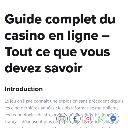
Guide complet du
casino en ligne –
Tout ce que vous
devez savoir
Introduction
Le jeu en ligne connaît une explosion sans précédent depuis
les cinq dernières années : les plateformes se multiplient,
les technologies de streaming s’améliorent et les joueurs
français dépensent plus de deux milliards d’euros chaque