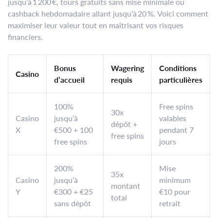
jusqu’à 1 200 €, tours gratuits sans mise minimale ou
cashback hebdomadaire allant jusqu’à 20 %. Voici comment
maximiser leur valeur tout en maîtrisant vos risques
financiers.
Bonus
Wagering
Conditions
Casino
d’accueil
requis
particulières
100%
Free spins
30x
Casino
jusqu’à
valables
dépôt +
X
€500 + 100
pendant 7
free spins
free spins
jours
200%
Mise
35x
Casino
jusqu’à
minimum
montant
Y
€300 + €25
€10 pour
total
sans dépôt
retrait