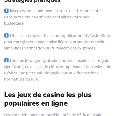
Inscrivez‑vous uniquement sur trois sites présentés
dans notre tableau afin de centraliser votre suivi
budgétaire.
Utilisez un tracker Excel ou l’application MyCasinoStats
pour enregistrer chaque mise liée aux promotions ; cela
simplifie la vérification du fulfilment des exigences.
Lorsque le wagering atteint son seuil maximal sans gain
significatif, envisagez de clôturer rapidement la session afin
d’éviter une perte additionnelle due aux fluctuations
normatives du RTP.
Les jeux de casino les plus
populaires en ligne
Les slots détiennent aujourd’hui près de 65 % du trafic