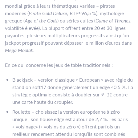
mondial grâce à leurs thématiques variées – pirates
modernes (
Pirate Gold Deluxe
, RTP≈96,5 %), mythologie
grecque (
Age of the Gods
) ou séries cultes (
Game of Thrones
,
volatilité élevée). La plupart offrent entre 20 et 30 lignes
payantes, plusieurs multiplicateurs progressifs ainsi qu’un
jackpot progressif pouvant dépasser le million d’euros dans
Mega Moolah
.
En ce qui concerne les jeux de table traditionnels :
Blackjack – version classique « European » avec règle du
stand on soft17 donne généralement un edge <0,5 %. La
stratégie optimale consiste à doubler sur
9–11
contre
une carte haute du croupier.
Roulette – choisissez la version européenne à zéro
unique ; son house edge est autour de
2,7 %
. Les paris
« voisinage» (« voisins du zéro ») offrent parfois un
meilleur rendement attendu lorsqu’ils sont combinés