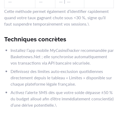
…
…
… │ …
Cette méthode permet également d’identifier rapidement
quand votre taux gagnant chute sous <30 %, signe qu’il
faut suspendre temporairement vos sessions.\
Techniques concrètes
Installez l’app mobile
MyCasinoTracker
recommandée par
Basketnews.Net ; elle synchronise automatiquement
vos transactions via API bancaire sécurisée.
Définissez des limites auto‑exclusion quotidiennes
directement depuis le tableau « Limites » disponible sur
chaque plateforme légale française.
Activez l’alerte SMS dès que votre solde dépasse ±50 %
du budget alloué afin d’être immédiatement conscient(e)
d’une dérive potentielle.\