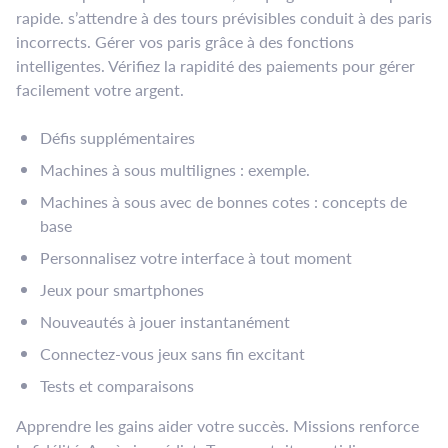
rapide. s’attendre à des tours prévisibles conduit à des paris
incorrects. Gérer vos paris grâce à des fonctions
intelligentes. Vérifiez la rapidité des paiements pour gérer
facilement votre argent.
Défis supplémentaires
Machines à sous multilignes : exemple.
Machines à sous avec de bonnes cotes : concepts de
base
Personnalisez votre interface à tout moment
Jeux pour smartphones
Nouveautés à jouer instantanément
Connectez-vous jeux sans fin excitant
Tests et comparaisons
Apprendre les gains aider votre succès. Missions renforce