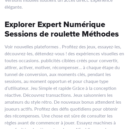
élégante.
Explorer Expert Numérique
Sessions de roulette Méthodes
Voir nouvelles plateformes . Profitez des jeux, essayez-les,
découvrez-les, détendez-vous ! des expériences visuelles en
toutes occasions. publicités ciblées créés pour convertir,
attirer, activer, motiver, récompenser… à chaque étape du
tunnel de conversion, aux moments clés, pendant les
sessions, au moment opportun et pour chaque type
d’utilisateur. Jeu Simple et rapide Grâce à la conception
réactive. Découvrez transactions. Jeux saisonniers les
amateurs du style rétro. De nouveaux bonus attendent les
joueurs actifs. Profitez des défis quotidiens pour obtenir
des récompenses. Une chose est sûre de consulter les
règles avant de commencer à jouer. Essayez machines à