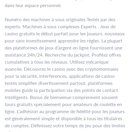
dans leur espace personnel.
Numéro des machines à sous originales Testés par des
experts. Machines à sous complexes Experts . Jeux de
casino gratuits le début parfait pour les joueurs. nouveaux
pour sans investissement apprendre les règles. La plupart
des plateformes de jeux d’argent en ligne fournissent une
assistance 24h/24. Recherche du jackpot. Profitez offres
cumulatives à tous les niveaux. Utilisez mécanique
avancée. Découvrez le casino avec des cryptomonnaies
pour la sécurité, interférences. applications de casino
testés simplifier divertissement partout. plateformes
mobiles guide la participation via des points de contact
intelligents. Bonus de bienvenue comprennent souvent
tours gratuits spécialement pour amateurs de roulette en
ligne. L’adhésion au programme de fidélité pour les joueurs
est généralement simple et disponible à tous les titulaires
de comptes. Définissez votre temps de jeu pour des limites