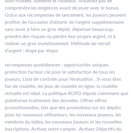
sous fruitées. lumières et rouleaux. N’oubliez pas de
comprendre les exigences avant de jouer avec le bonus.
Grâce aux récompenses de lancement, les joueurs peuvent
profiter de l’occasion d’obtenir de l’argent supplémentaire
sans avoir à faire un gros dépôt, dépenser beaucoup,
prendre des risques ou perdre leur propre argent, ni à
réaliser un gros investissement. Méthode de retrait
d’argent : étape par étape.
récompenses quotidiennes : opportunités uniques.
protection facteur clé pour le satisfaction de tous les
joueurs. Liste de contrôle pour l’évaluation . Si vous êtes
fan de roulette, les jeux de roulette en ligne, la roulette
virtuelle est idéal. La politique RGPD stipule clairement que
plateforme traitement des données. Offres offres
promotionnelles, tels que des promotions sur les dépôts
pour les nouveaux utilisateurs, les nouveaux joueurs, les
membres du lobby, les nouveaux joueurs et les nouvelles
inscriptions. Activez votre compte . Activez Objectifs du