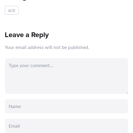
ACE
Leave a Reply
Your email address will not be published.