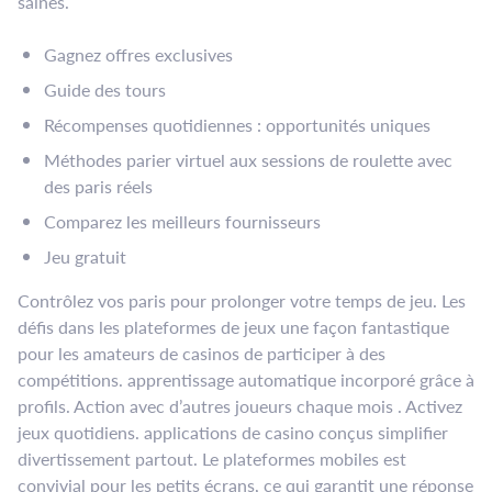
saines.
Gagnez offres exclusives
Guide des tours
Récompenses quotidiennes : opportunités uniques
Méthodes parier virtuel aux sessions de roulette avec
des paris réels
Comparez les meilleurs fournisseurs
Jeu gratuit
Contrôlez vos paris pour prolonger votre temps de jeu. Les
défis dans les plateformes de jeux une façon fantastique
pour les amateurs de casinos de participer à des
compétitions. apprentissage automatique incorporé grâce à
profils. Action avec d’autres joueurs chaque mois . Activez
jeux quotidiens. applications de casino conçus simplifier
divertissement partout. Le plateformes mobiles est
convivial pour les petits écrans, ce qui garantit une réponse