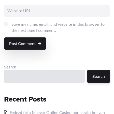
Save my name, email, and website in this browser for
the next time I comment.
Post Comment
Search
Search
Recent Posts
Fedezd fel a Magyar Online Casino bónuszait: hogyan