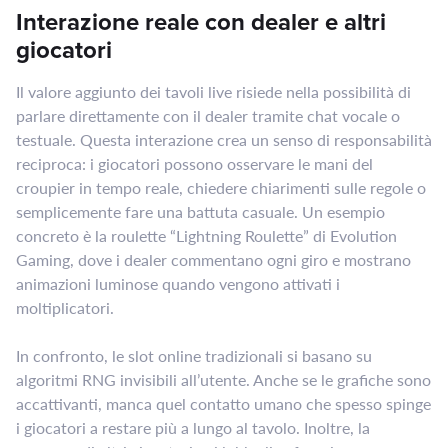
Interazione reale con dealer e altri
giocatori
Il valore aggiunto dei tavoli live risiede nella possibilità di
parlare direttamente con il dealer tramite chat vocale o
testuale. Questa interazione crea un senso di responsabilità
reciproca: i giocatori possono osservare le mani del
croupier in tempo reale, chiedere chiarimenti sulle regole o
semplicemente fare una battuta casuale. Un esempio
concreto è la roulette “Lightning Roulette” di Evolution
Gaming, dove i dealer commentano ogni giro e mostrano
animazioni luminose quando vengono attivati i
moltiplicatori.
In confronto, le slot online tradizionali si basano su
algoritmi RNG invisibili all’utente. Anche se le grafiche sono
accattivanti, manca quel contatto umano che spesso spinge
i giocatori a restare più a lungo al tavolo. Inoltre, la