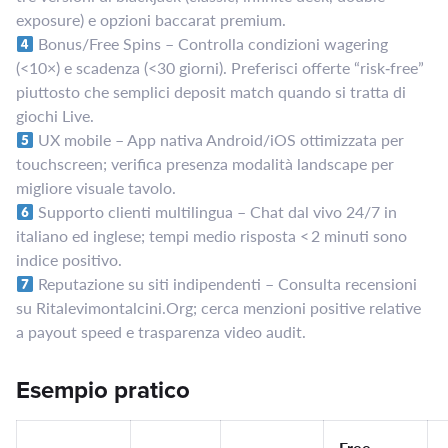
exposure) e opzioni baccarat premium.
Bonus/Free Spins – Controlla condizioni wagering
(<10×) e scadenza (<30 giorni). Preferisci offerte “risk‑free”
piuttosto che semplici deposit match quando si tratta di
giochi Live.
UX mobile – App nativa Android/iOS ottimizzata per
touchscreen; verifica presenza modalità landscape per
migliore visuale tavolo.
Supporto clienti multilingua – Chat dal vivo 24/7 in
italiano ed inglese; tempi medio risposta < 2 minuti sono
indice positivo.
Reputazione su siti indipendenti – Consulta recensioni
su Ritalevimontalcini.Org; cerca menzioni positive relative
a payout speed e trasparenza video audit.
Esempio pratico
Free