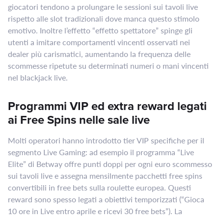
giocatori tendono a prolungare le sessioni sui tavoli live
rispetto alle slot tradizionali dove manca questo stimolo
emotivo. Inoltre l’effetto “effetto spettatore” spinge gli
utenti a imitare comportamenti vincenti osservati nei
dealer più carismatici, aumentando la frequenza delle
scommesse ripetute su determinati numeri o mani vincenti
nel blackjack live.
Programmi VIP ed extra reward legati
ai Free Spins nelle sale live
Molti operatori hanno introdotto tier VIP specifiche per il
segmento Live Gaming: ad esempio il programma “Live
Elite” di Betway offre punti doppi per ogni euro scommesso
sui tavoli live e assegna mensilmente pacchetti free spins
convertibili in free bets sulla roulette europea. Questi
reward sono spesso legati a obiettivi temporizzati (“Gioca
10 ore in Live entro aprile e ricevi 30 free bets”). La