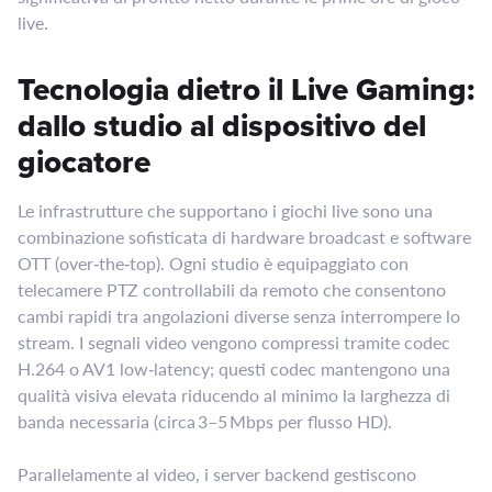
live.
Tecnologia dietro il Live Gaming:
dallo studio al dispositivo del
giocatore
Le infrastrutture che supportano i giochi live sono una
combinazione sofisticata di hardware broadcast e software
OTT (over‑the‑top). Ogni studio è equipaggiato con
telecamere PTZ controllabili da remoto che consentono
cambi rapidi tra angolazioni diverse senza interrompere lo
stream. I segnali video vengono compressi tramite codec
H.264 o AV1 low‑latency; questi codec mantengono una
qualità visiva elevata riducendo al minimo la larghezza di
banda necessaria (circa 3–5 Mbps per flusso HD).
Parallelamente al video, i server backend gestiscono