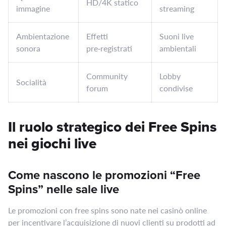
HD/4K statico
immagine
streaming
Ambientazione
Effetti
Suoni live
sonora
pre‑registrati
ambientali
Community
Lobby
Socialità
forum
condivise
Il ruolo strategico dei Free Spins
nei giochi live
Come nascono le promozioni “Free
Spins” nelle sale live
Le promozioni con free spins sono nate nei casinò online
per incentivare l’acquisizione di nuovi clienti su prodotti ad