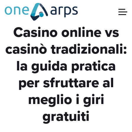
Casino online vs
casinò tradizionali:
la guida pratica
per sfruttare al
meglio i giri
gratuiti