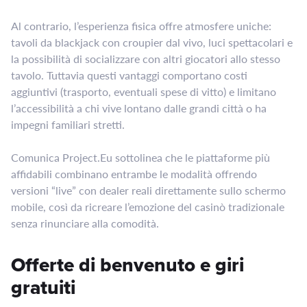
Al contrario, l’esperienza fisica offre atmosfere uniche:
tavoli da blackjack con croupier dal vivo, luci spettacolari e
la possibilità di socializzare con altri giocatori allo stesso
tavolo. Tuttavia questi vantaggi comportano costi
aggiuntivi (trasporto, eventuali spese di vitto) e limitano
l’accessibilità a chi vive lontano dalle grandi città o ha
impegni familiari stretti.
Comunica Project.Eu sottolinea che le piattaforme più
affidabili combinano entrambe le modalità offrendo
versioni “live” con dealer reali direttamente sullo schermo
mobile, così da ricreare l’emozione del casinò tradizionale
senza rinunciare alla comodità.
Offerte di benvenuto e giri
gratuiti