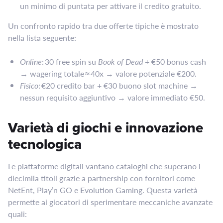
un minimo di puntata per attivare il credito gratuito.
Un confronto rapido tra due offerte tipiche è mostrato
nella lista seguente:
Online
: 30 free spin su
Book of Dead
+ €50 bonus cash
→ wagering totale ≈ 40x → valore potenziale €200.
Fisico
: €20 credito bar + €30 buono slot machine →
nessun requisito aggiuntivo → valore immediato €50.
Varietà di giochi e innovazione
tecnologica
Le piattaforme digitali vantano cataloghi che superano i
diecimila titoli grazie a partnership con fornitori come
NetEnt, Play’n GO e Evolution Gaming. Questa varietà
permette ai giocatori di sperimentare meccaniche avanzate
quali: