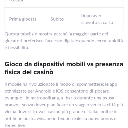
Dopo aver
Prima giocata
Subito
ricevuto la carta
Questa tabella dimostra perché la maggior parte dei
giocatori preferisce l’accesso digitale quando cerca rapidità
e flessibilità.
Gioco da dispositivi mobili vs presenza
fisica del casinò
Il mobile ha rivoluzionato il modo di scommettere: le app
ottimizzate per Android e iOS consentono di giocare
ovunque—in metropolitana, al bar o durante una pausa
pranzo—senza dover pianificare un viaggio verso la città più
vicina dove si trova il casinò più grande d’Italia. Inoltre le
notifiche push avvisano in tempo reale su nuovi bonus o
tornei live.