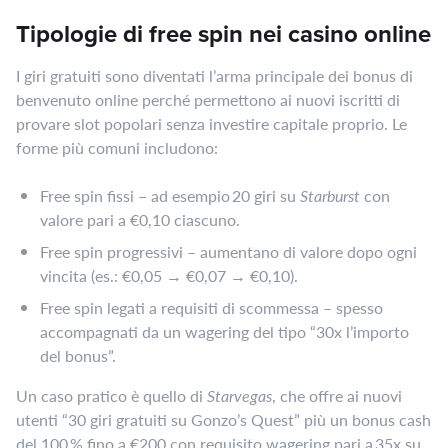
Tipologie di free spin nei casino online
I giri gratuiti sono diventati l’arma principale dei bonus di
benvenuto online perché permettono ai nuovi iscritti di
provare slot popolari senza investire capitale proprio. Le
forme più comuni includono:
Free spin fissi – ad esempio 20 giri su
Starburst
con
valore pari a €0,10 ciascuno.
Free spin progressivi – aumentano di valore dopo ogni
vincita (es.: €0,05 → €0,07 → €0,10).
Free spin legati a requisiti di scommessa – spesso
accompagnati da un wagering del tipo “30x l’importo
del bonus”.
Un caso pratico è quello di
Starvegas
, che offre ai nuovi
utenti “30 giri gratuiti su Gonzo’s Quest” più un bonus cash
del 100 % fino a €200 con requisito wagering pari a 35x su