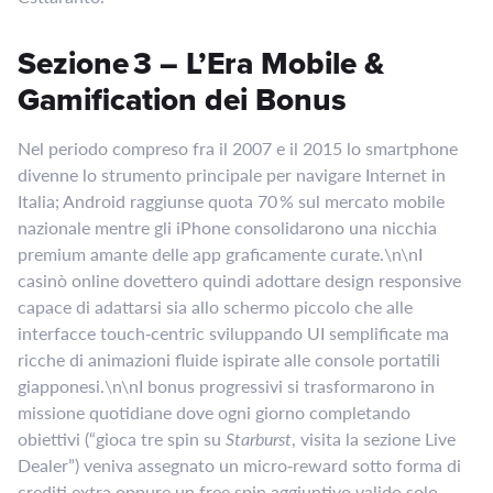
Sezione 3 – L’Era Mobile &
Gamification dei Bonus
Nel periodo compreso fra il 2007 e il 2015 lo smartphone
divenne lo strumento principale per navigare Internet in
Italia; Android raggiunse quota 70 % sul mercato mobile
nazionale mentre gli iPhone consolidarono una nicchia
premium amante delle app graficamente curate.\n\nI
casinò online dovettero quindi adottare design responsive
capace di adattarsi sia allo schermo piccolo che alle
interfacce touch‑centric sviluppando UI semplificate ma
ricche di animazioni fluide ispirate alle console portatili
giapponesi.\n\nI bonus progressivi si trasformarono in
missione quotidiane dove ogni giorno completando
obiettivi (“gioca tre spin su
Starburst
, visita la sezione Live
Dealer”) veniva assegnato un micro‑reward sotto forma di
crediti extra oppure un free spin aggiuntivo valido solo