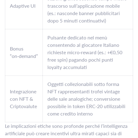
Adaptive UI
trascorso sull’applicazione mobile
(es.: nasconde banner pubblicitari
dopo 5 minuti continuativi)
Pulsante dedicato nel menù
consentendo al giocatore Italiano
Bonus
richieste micro‐reward (es.: +€0,50
“on‑demand”
free spin) pagando pochi punti
loyalty accumulati
Oggetti collezionabili sotto forma
Integrazione
NFT rappresentanti trofei vintage
con NFT &
delle sale analogiche; conversione
Criptovalute
possibile in token ERC‑20 utilizzabili
come credito interno
Le implicazioni etiche sono profonde perché l’intelligenza
artificiale può creare incentivi ultra mirati capaci sia di