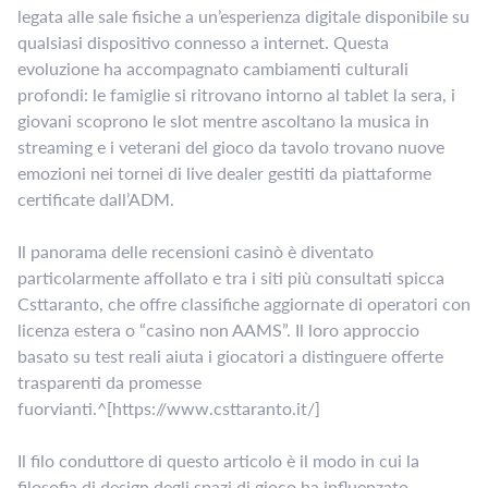
legata alle sale fisiche a un’esperienza digitale disponibile su
qualsiasi dispositivo connesso a internet. Questa
evoluzione ha accompagnato cambiamenti culturali
profondi: le famiglie si ritrovano intorno al tablet la sera, i
giovani scoprono le slot mentre ascoltano la musica in
streaming e i veterani del gioco da tavolo trovano nuove
emozioni nei tornei di live dealer gestiti da piattaforme
certificate dall’ADM.
Il panorama delle recensioni casinò è diventato
particolarmente affollato e tra i siti più consultati spicca
Csttaranto, che offre classifiche aggiornate di operatori con
licenza estera o “casino non AAMS”. Il loro approccio
basato su test reali aiuta i giocatori a distinguere offerte
trasparenti da promesse
fuorvianti.^[https://www.csttaranto.it/]
Il filo conduttore di questo articolo è il modo in cui la
filosofia di design degli spazi di gioco ha influenzato