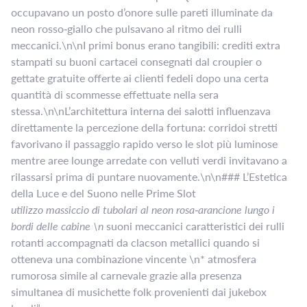
occupavano un posto d’onore sulle pareti illuminate da
neon rosso‑giallo che pulsavano al ritmo dei rulli
meccanici.\n\nI primi bonus erano tangibili: crediti extra
stampati su buoni cartacei consegnati dal croupier o
gettate gratuite offerte ai clienti fedeli dopo una certa
quantità di scommesse effettuate nella sera
stessa.\n\nL’architettura interna dei salotti influenzava
direttamente la percezione della fortuna: corridoi stretti
favorivano il passaggio rapido verso le slot più luminose
mentre aree lounge arredate con velluti verdi invitavano a
rilassarsi prima di puntare nuovamente.\n\n### L’Estetica
della Luce e del Suono nelle Prime Slot
utilizzo massiccio di tubolari al neon rosa‑arancione lungo i
bordi delle cabine \n
suoni meccanici caratteristici dei rulli
rotanti accompagnati da clacson metallici quando si
otteneva una combinazione vincente \n* atmosfera
rumorosa simile al carnevale grazie alla presenza
simultanea di musichette folk provenienti dai jukebox