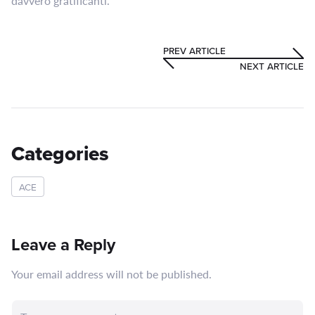
davvero gratificanti.”
PREV ARTICLE
NEXT ARTICLE
Categories
ACE
Leave a Reply
Your email address will not be published.