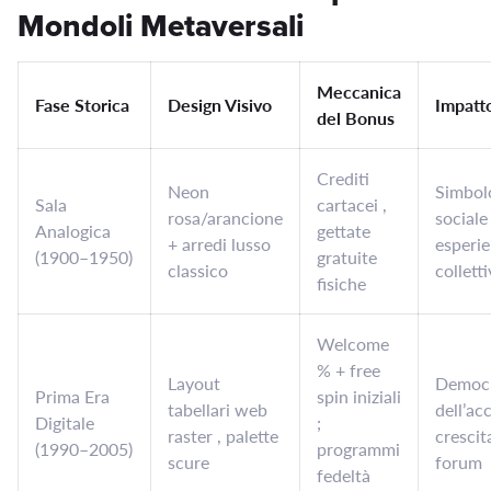
Mondoli Metaversali
Meccanica
Fase Storica
Design Visivo
Impatt
del Bonus
Crediti
Neon
Simbol
Sala
cartacei ,
rosa/arancione
sociale 
Analogica
gettate
+ arredi lusso
esperi
(1900–1950)
gratuite
classico
collett
fisiche
Welcome
% + free
Layout
Democr
Prima Era
spin iniziali
tabellari web
dell’ac
Digitale
;
raster , palette
cresci
(1990–2005)
programmi
scure
forum
fedeltà