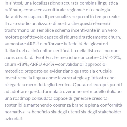
In sintesi, una localizzazione accurata combina linguistica
raffinata, conoscenza culturale regionale e tecnologia
data‑driven capace di personalizzare premi in tempo reale.
Il caso studio analizzato dimostra che questi elementi
trasformano un semplice schema incentivante in un vero
motore profittevole capace di ridurre drasticamente churn,
aumentare ARPU e rafforzare la fedeltà dei giocatori
italiani nei casinò online certificati o nella lista casino non
aams curata da Esof.Eu . Le metriche concrete—CLV +22%,
churn -18%, ARPU +24%—convalidano l’approccio
metodico proposto ed evidenziano quanto sia cruciale
investire nella lingua come leva strategica piuttosto che
relegarla a mero dettaglio tecnico​. Operatori europei pronti
ad adottare questa formula troveranno nel modello italiano
una roadmap collaudata capace di generare crescita
sostenibile mantenendo coerenza brand e piena conformità
normativa—a beneficio sia degli utenti sia degli stakeholder
aziendali.​