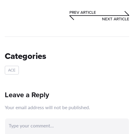
PREV ARTICLE
NEXT ARTICLE
Categories
ACE
Leave a Reply
Your email address will not be published.