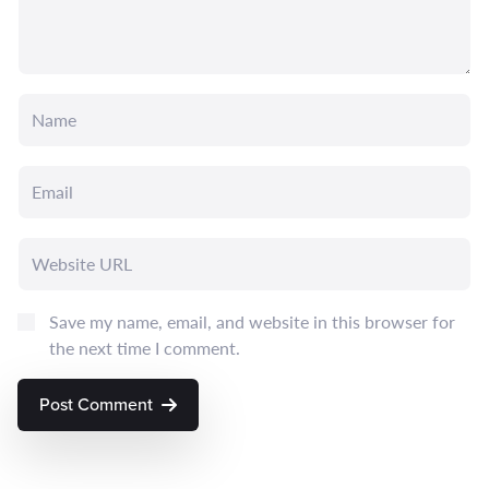
Save my name, email, and website in this browser for
the next time I comment.
Post Comment