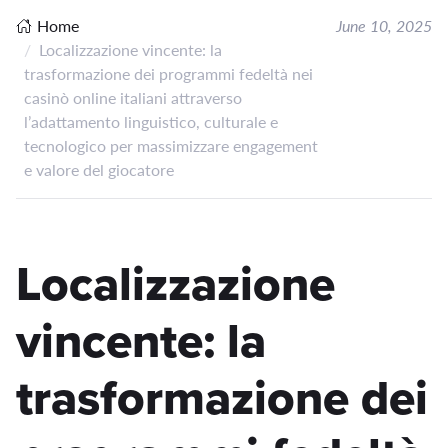
Home
June 10, 2025
Localizzazione vincente: la
trasformazione dei programmi fedeltà nei
casinò online italiani attraverso
l’adattamento linguistico, culturale e
tecnologico per massimizzare engagement
e valore del giocatore
Localizzazione
vincente: la
trasformazione dei