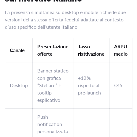
La presenza simultanea su desktop e mobile richiede due
versioni della stessa offerta fedeltà adattate al contesto
d’uso specifico dell’utente italiano:
Presentazione
Tasso
ARPU
Canale
offerte
riattivazione
medio
Banner statico
con grafica
+12 %
Desktop
“Stellare” +
rispetto al
€45
tooltip
pre‑launch
esplicativo
Push
notification
personalizzata