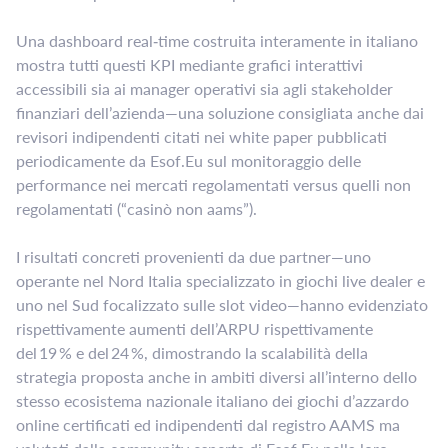
Una dashboard real‑time costruita interamente in italiano
mostra tutti questi KPI mediante grafici interattivi
accessibili sia ai manager operativi sia agli stakeholder
finanziari dell’azienda—una soluzione consigliata anche dai
revisori indipendenti citati nei white paper pubblicati
periodicamente da Esof.Eu sul monitoraggio delle
performance nei mercati regolamentati versus quelli non
regolamentati (“casinò non aams”).
I risultati concreti provenienti da due partner—uno
operante nel Nord Italia specializzato in giochi live dealer e
uno nel Sud focalizzato sulle slot video—hanno evidenziato
rispettivamente aumenti dell’ARPU rispettivamente
del 19 % e del 24 %, dimostrando la scalabilità della
strategia proposta anche in ambiti diversi all’interno dello
stesso ecosistema nazionale italiano dei giochi d’azzardo
online certificati ed indipendenti dal registro AAMS ma