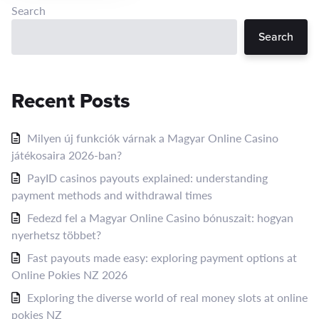
Search
Search
Recent Posts
Milyen új funkciók várnak a Magyar Online Casino
játékosaira 2026-ban?
PayID casinos payouts explained: understanding
payment methods and withdrawal times
Fedezd fel a Magyar Online Casino bónuszait: hogyan
nyerhetsz többet?
Fast payouts made easy: exploring payment options at
Online Pokies NZ 2026
Exploring the diverse world of real money slots at online
pokies NZ