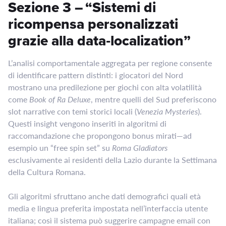
Sezione 3 – “Sistemi di
ricompensa personalizzati
grazie alla data‑localization”
L’analisi comportamentale aggregata per regione consente
di identificare pattern distinti: i giocatori del Nord
mostrano una predilezione per giochi con alta volatilità
come
Book of Ra Deluxe
, mentre quelli del Sud preferiscono
slot narrative con temi storici locali (
Venezia Mysteries
).
Questi insight vengono inseriti in algoritmi di
raccomandazione che propongono bonus mirati—ad
esempio un “free spin set” su
Roma Gladiators
esclusivamente ai residenti della Lazio durante la Settimana
della Cultura Romana.
Gli algoritmi sfruttano anche dati demografici quali età
media e lingua preferita impostata nell’interfaccia utente
italiana; così il sistema può suggerire campagne email con