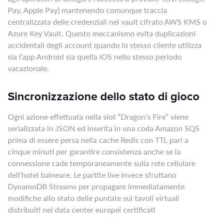
Pay, Apple Pay) mantenendo comunque traccia
centralizzata delle credenziali nel vault cifrato AWS KMS o
Azure Key Vault. Questo meccanismo evita duplicazioni
accidentali degli account quando lo stesso cliente utilizza
sia l’app Android sia quella iOS nello stesso periodo
vacazionale.
Sincronizzazione dello stato di gioco
Ogni azione effettuata nella slot “Dragon’s Fire” viene
serializzata in JSON ed inserita in una coda Amazon SQS
prima di essere persa nella cache Redis con TTL pari a
cinque minuti per garantire consistenza anche se la
connessione cade temporaneamente sulla rete cellulare
dell’hotel balneare. Le partite live invece sfruttano
DynamoDB Streams per propagare immediatamente
modifiche allo stato delle puntate sui tavoli virtuali
distribuiti nei data center europei certificati