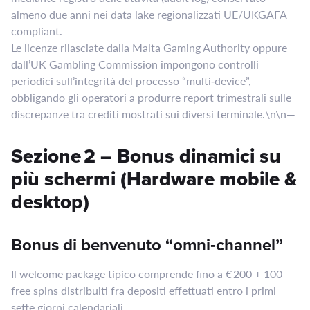
almeno due anni nei data lake regionalizzati UE/UKGAFA
compliant.
Le licenze rilasciate dalla Malta Gaming Authority oppure
dall’UK Gambling Commission impongono controlli
periodici sull’integrità del processo “multi‑device”,
obbligando gli operatori a produrre report trimestrali sulle
discrepanze tra crediti mostrati sui diversi terminale.\n\n—
Sezione 2 – Bonus dinamici su
più schermi (Hardware mobile &
desktop)
Bonus di benvenuto “omni‑channel”
Il welcome package tipico comprende fino a € 200 + 100
free spins distribuiti fra depositi effettuati entro i primi
sette giorni calendariali.