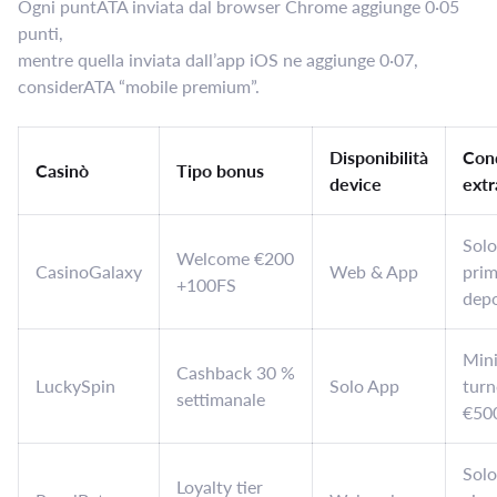
Ogni puntATA inviata dal browser Chrome aggiunge 0·05
punti,
mentre quella inviata dall’app iOS ne aggiunge 0·07,
considerATA “mobile premium”.
Disponibilità
Cond
Casinò
Tipo bonus
device
extr
Solo
Welcome €200
CasinoGalaxy
Web & App
pri
+100FS
depo
Min
Cashback 30 %
LuckySpin
Solo App
turn
settimanale
€50
Solo
Loyalty tier