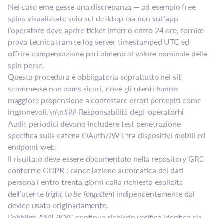
Nel caso emergesse una discrepanza — ad esempio free
spins visualizzate solo sul desktop ma non sull’app —
l’operatore deve aprire ticket interno entro 24 ore, fornire
prova tecnica tramite log server timestamped UTC ed
offrire compensazione pari almeno al valore nominale delle
spin perse.
Questa procedura è obbligatoria soprattutto nei siti
scommesse non aams sicuri, dove gli utenti hanno
maggiore propensione a contestare errori percepiti come
ingannevoli.\n\n### Responsabilità degli operator​​hi
Audit periodici devono includere test penetrazione
specifica sulla catena OAuth/JWT fra dispositivi mobili ed
endpoint web.
Il risultato deve essere documentato nella repository GRC
conforme GDPR : cancellazione automatica dei dati
personali entro trenta giorni dalla richiesta esplicita
dell’utente (
right to be forgotten
) indipendentemente dal
device usato originariamente.
L’obbligo AML/KYC continua richiede verifica identica sia