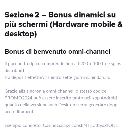
Sezione 2 – Bonus dinamici su
più schermi (Hardware mobile &
desktop)
Bonus di benvenuto omni-channel
Il pacchetto tipico comprende fino a €200 + 100 free spins
distribuitI
fra deposit effettuATIs entro sette giorni calendariali.
Grazie alla sincronia omni-channel lo stesso codice
PROMO2024 può essere inserito tanto nell’app Android
quanto nella versione web Desktop senza generàre doppi
accreditamenti.
Esempio concreto: CasinoGalaxy consENTE attivaZIONE