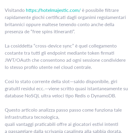
Visitando
https://hotelmajestic.com/
è possibile filtrare
rapidamente giochi certificati dagli organimi regolamentari
britannici oppure maltese tenendo conto anche della
presenza de “free spins itineranti”.
La cosiddetta “cross-device sync” è quel collegamento
costante tra tutti gli endpoint mediante token firmati
JWT/OAuth che consentono ad ogni sessione condividere
lo stesso profilo utente nel cloud centrale.
Così lo stato corrente della slot—saldo disponibile, giri
gratuitI residui ecc.—viene scritto quasi istantaneamente su
database NoSQL ultra veloci tipo Redis o DynamoDB.
Questo articolo analizza passo passo come funziona tale
infrastruttura tecnologica,
quali vantaggi praticabili offre ai giocatori estivi intentI
a passaggiare dalla scrivania casalinga alla sabbia dorata,