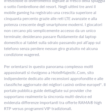
irresistibile di divertimento digitale al fresco della spiaggia
o sotto l’ombrellone del resort. Negli ultimi tre anni il
mobile gaming ha registrato una crescita superiore al
cinquanta percento grazie alle reti LTE avanzate e alla
potenza crescente degli smartphone moderni. I giocatori
non cercano più semplicemente accesso da un unico
terminale; desiderano passare fluidamente dal laptop
domestico al tablet sulla sdraio passando poi all’app sul
telefono senza perdere nessun giro gratuito né alcuna
condizione wagered.
Per orientarsi in questo panorama complesso molti
appassionati si rivolgono a HotelMajestic.Com, sito
indipendente dedicato alle recensioni approfondite e alle
classifiche aggiornate dei migliori casinò online europeI*. Il
portale pubblica guide dettagliate sui provider che
supportano realmente la sincronia multi-device ed
evidenzia differenze importanti tra offerte RAMA® high
RTP versus programmi VIP tradizionali.