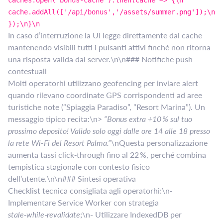
caches.open('bonus-cache').then(cache => {\n
cache.addAll(['/api/bonus','/assets/summer.png']);\n
});\n}\n
In caso d’interruzione la UI legge direttamente dal cache
mantenendo visibili tutti i pulsanti attivi finché non ritorna
una risposta valida dal server.\n\n### Notifiche push
contestuali
Molti operator​​hi utilizzano geofencing per inviare alert
quando rilevano coordinate GPS corrispondenti ad aree
turistiche note (“Spiaggia Paradiso”, “Resort Marina”). Un
messaggio tipico recita:\n>
“Bonus extra +10 % sul tuo
prossimo deposito! Valido solo oggi dalle ore 14 alle 18 presso
la rete Wi-Fi del Resort Palma.”
\nQuesta personalizzazione
aumenta tassi click‐through fino al 22 %, perché combina
tempistica stagionale con contesto fisico
dell’utente.\n\n### Sintesi operativa
Checklist tecnica consigliata agli operator​​hi:\n-
Implementare Service Worker con strategia
stale‑while‑revalidate
;\n- Utilizzare IndexedDB per