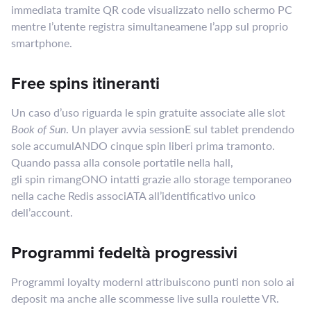
immediata tramite QR code visualizzato nello schermo PC
mentre l’utente registra simultaneamene l’app sul proprio
smartphone.
Free spins itineranti
Un caso d’uso riguarda le spin gratuite associate alle slot
Book of Sun
. Un player avvia sessionE sul tablet prendendo
sole accumulANDO cinque spin liberi prima tramonto.
Quando passa alla console portatile nella hall,
gli spin rimangONO intatti grazie allo storage temporaneo
nella cache Redis associATA all’identificativo unico
dell’account.
Programmi fedeltà progressivi
Programmi loyalty modernI attribuiscono punti non solo ai
deposit ma anche alle scommesse live sulla roulette VR.