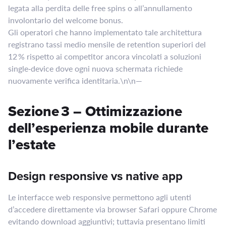
legata alla perdita delle free spins o all’annullamento
involontario del welcome bonus.
Gli operatori che hanno implementato tale architettura
registrano tassi medio mensile de retention superiori del
12 % rispetto ai competitor ancora vincolati a soluzioni
single‑device dove ogni nuova schermata richiede
nuovamente verifica identitaria.\n\n—
Sezione 3 – Ottimizzazione
dell’esperienza mobile durante
l’estate
Design responsive vs native app
Le interfacce web responsive permettono agli utenti
d’accedere direttamente via browser Safari oppure Chrome
evitando download aggiuntivi; tuttavia presentano limiti