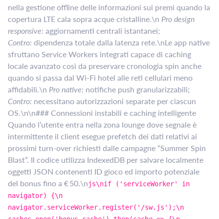
nella gestione offline delle informazioni sui premi quando la
copertura LTE cala sopra acque cristalline.\n
Pro design
responsive:
aggiornamenti centrali istantanei;
Contro:
dipendenza totale dalla latenza rete.\nLe app native
sfruttano Service Workers integrati capace di caching
locale avanzato così da preservare cronologia spin anche
quando si passa dal Wi-Fi hotel alle reti cellulari meno
affidabili.\n
Pro native:
notifiche push granularizzabili;
Contro:
necessitano autorizzazioni separate per ciascun
OS.\n\n### Connessioni instabili e caching intelligente
Quando l’utente entra nella zona lounge dove segnale è
intermittente il client esegue prefetch dei dati relativi ai
prossimi turn-over richiesti dalle campagne “Summer Spin
Blast”. Il codice utilizza IndexedDB per salvare localmente
oggetti JSON contenenti ID gioco ed importo potenziale
del bonus fino a € 50.\n
js\nif ('serviceWorker' in
navigator) {\n
navigator.serviceWorker.register('/sw.js');\n