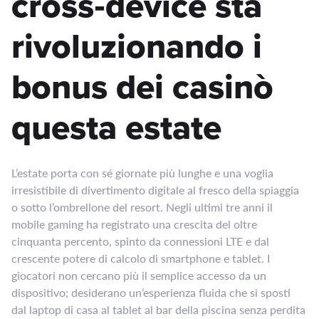
cross‑device sta
rivoluzionando i
bonus dei casinò
questa estate
L’estate porta con sé giornate più lunghe e una voglia
irresistibile di divertimento digitale al fresco della spiaggia
o sotto l’ombrellone del resort. Negli ultimi tre anni il
mobile gaming ha registrato una crescita del oltre
cinquanta percento, spinto da connessioni LTE e dal
crescente potere di calcolo di smartphone e tablet. I
giocatori non cercano più il semplice accesso da un
dispositivo; desiderano un’esperienza fluida che si sposti
dal laptop di casa al tablet al bar della piscina senza perdita