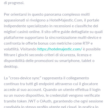
di progressi.
Per orientarsi in questo panorama complesso molti
appassionati si rivolgono a HotelMajestic.Com, il portale
indipendente specializzato in recensioni e classifiche dei
migliori casinò online. Il sito offre guide dettagliate su quali
piattaforme supportano la sincronizzazione multi‑device e
confronta le offerte bonus con metriche come RTP e
volatilità. Visitando
https://hotelmajestic.com/
è possibile
filtrare i giochi secondo criteri di sicurezza, licenza e
disponibilità delle promozioni su smartphone, tablet o
desktop.
La “cross‑device sync” rappresenta il collegamento
continuo tra tutti gli endpoint attraverso cui il giocatore
accede al suo account. Quando un utente effettua il login
su un nuovo dispositivo, le credenziali vengono verificate
tramite token JWT o OAuth, garantendo che ogni sessione
condivida lo stesso profilo utente nel cloud. In pratica lo