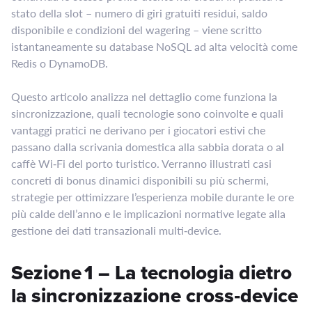
stato della slot – numero di giri gratuiti residui, saldo
disponibile e condizioni del wagering – viene scritto
istantaneamente su database NoSQL ad alta velocità come
Redis o DynamoDB.
Questo articolo analizza nel dettaglio come funziona la
sincronizzazione, quali tecnologie sono coinvolte e quali
vantaggi pratici ne derivano per i giocatori estivi che
passano dalla scrivania domestica alla sabbia dorata o al
caffè Wi‑Fi del porto turistico. Verranno illustrati casi
concreti di bonus dinamici disponibili su più schermi,
strategie per ottimizzare l’esperienza mobile durante le ore
più calde dell’anno e le implicazioni normative legate alla
gestione dei dati transazionali multi‑device.
Sezione 1 – La tecnologia dietro
la sincronizzazione cross‑device