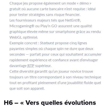
Chaque jeu propose également un mode « démo »
gratuit où aucune carte bancaire n’est requise : idéal
pour tester stratégies sans risque financier.
Les fournisseurs majeurs tels que NetEnt®,
Microgaming® ou Play’n GO assurent une qualité
graphique élevée même sur smartphone grâce au rendu
WebGL optimisé.
Exemple concret :
Starburst
propose cinq lignes
payantes simples où chaque spin ne dure que deux
secondes — parfait pour ceux qui souhaitent accumuler
rapidement expérience et confiance avant d’envisager
davantage
RTP
supérieur.
Cette diversité garantit qu’un joueur novice trouve
toujours un titre correspondant à son niveau technique
tout en profitant pleinement d’une jouabilité fluide quel
que soit son appareil.
H6 – « Vers quelles évolutions