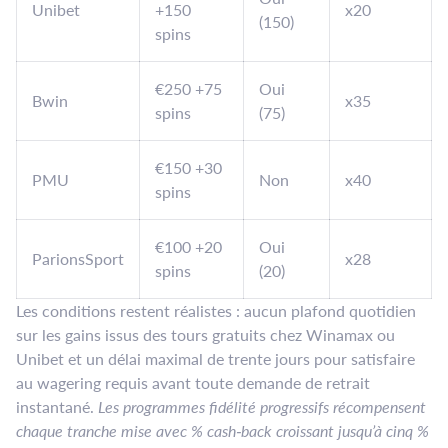
Unibet
+150
x20
(150)
spins
€250 +75
Oui
Bwin
x35
spins
(75)
€150 +30
PMU
Non
x40
spins
€100 +20
Oui
ParionsSport
x28
spins
(20)
Les conditions restent réalistes : aucun plafond quotidien
sur les gains issus des tours gratuits chez Winamax ou
Unibet et un délai maximal de trente jours pour satisfaire
au wagering requis avant toute demande de retrait
instantané.
Les programmes fidélité progressifs récompensent
chaque tranche mise avec % cash‑back croissant jusqu’à cinq %