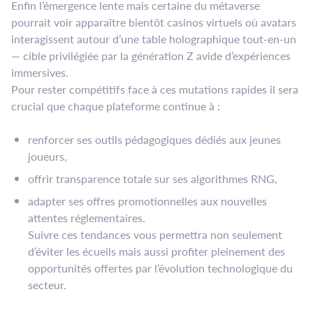
Enfin l’émergence lente mais certaine du métaverse
pourrait voir apparaître bientôt casinos virtuels où avatars
interagissent autour d’une table holographique tout-en-un
— cible privilégiée par la génération Z avide d’expériences
immersives.
Pour rester compétitifs face à ces mutations rapides il sera
crucial que chaque plateforme continue à :
renforcer ses outils pédagogiques dédiés aux jeunes
joueurs,
offrir transparence totale sur ses algorithmes RNG,
adapter ses offres promotionnelles aux nouvelles
attentes réglementaires.
Suivre ces tendances vous permettra non seulement
d’éviter les écueils mais aussi profiter pleinement des
opportunités offertes par l’évolution technologique du
secteur.