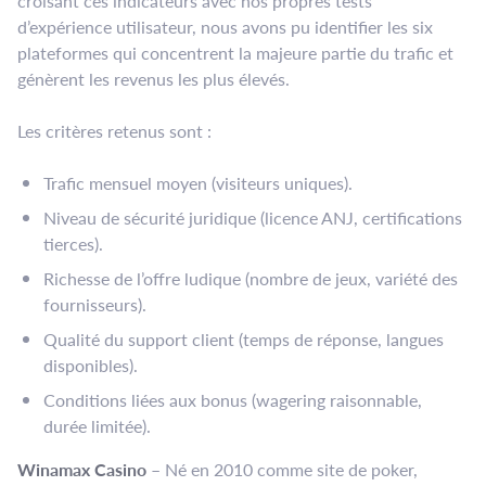
croisant ces indicateurs avec nos propres tests
d’expérience utilisateur, nous avons pu identifier les six
plateformes qui concentrent la majeure partie du trafic et
génèrent les revenus les plus élevés.
Les critères retenus sont :
Trafic mensuel moyen (visiteurs uniques).
Niveau de sécurité juridique (licence ANJ, certifications
tierces).
Richesse de l’offre ludique (nombre de jeux, variété des
fournisseurs).
Qualité du support client (temps de réponse, langues
disponibles).
Conditions liées aux bonus (wagering raisonnable,
durée limitée).
Winamax Casino
– Né en 2010 comme site de poker,