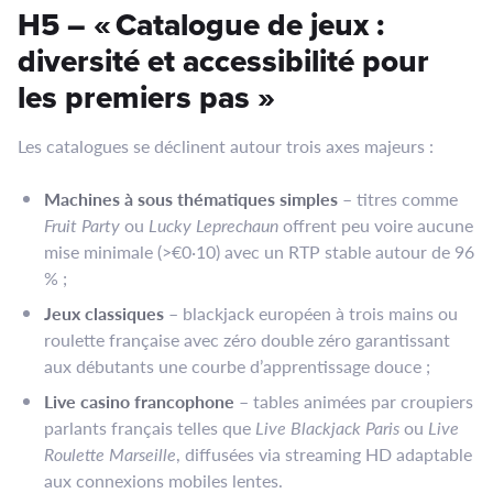
H5 – « Catalogue de jeux :
diversité et accessibilité pour
les premiers pas »
Les catalogues se déclinent autour trois axes majeurs :
Machines à sous thématiques simples
– titres comme
Fruit Party
ou
Lucky Leprechaun
offrent peu voire aucune
mise minimale (>€0·10) avec un RTP stable autour de 96
% ;
Jeux classiques
– blackjack européen à trois mains ou
roulette française avec zéro double zéro garantissant
aux débutants une courbe d’apprentissage douce ;
Live casino francophone
– tables animées par croupiers
parlants français telles que
Live Blackjack Paris
ou
Live
Roulette Marseille
, diffusées via streaming HD adaptable
aux connexions mobiles lentes.