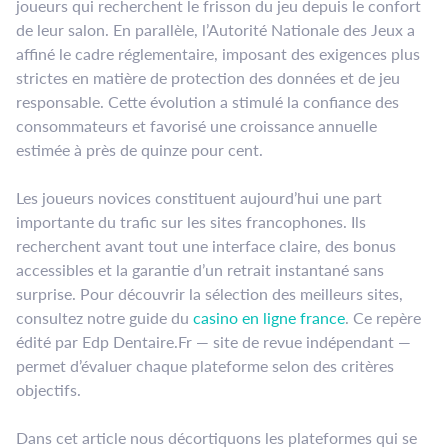
joueurs qui recherchent le frisson du jeu depuis le confort
de leur salon. En parallèle, l’Autorité Nationale des Jeux a
affiné le cadre réglementaire, imposant des exigences plus
strictes en matière de protection des données et de jeu
responsable. Cette évolution a stimulé la confiance des
consommateurs et favorisé une croissance annuelle
estimée à près de quinze pour cent.
Les joueurs novices constituent aujourd’hui une part
importante du trafic sur les sites francophones. Ils
recherchent avant tout une interface claire, des bonus
accessibles et la garantie d’un retrait instantané sans
surprise. Pour découvrir la sélection des meilleurs sites,
consultez notre guide du
casino en ligne france
. Ce repère
édité par Edp Dentaire.Fr — site de revue indépendant —
permet d’évaluer chaque plateforme selon des critères
objectifs.
Dans cet article nous décortiquons les plateformes qui se