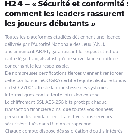
H2 4 – « Sécurité et conformité :
comment les leaders rassurent
les joueurs débutants »
Toutes les plateformes étudiées détiennent une licence
délivrée par l’Autorité Nationale des Jeux (ANJ),
anciennement ARJEL, garantissant le respect strict du
cadre légal français ainsi qu’une surveillance continue
concernant le jeu responsable.
De nombreuses certifications tierces viennent renforcer
cette confiance : eCOGRA certifie l’équité aléatoire tandis
qu’ISO‑27001 atteste la robustesse des systèmes
informatiques contre toute intrusion externe.
Le chiffrement SSL AES‑256 bits protège chaque
transaction financière ainsi que toutes vos données
personnelles pendant leur transit vers nos serveurs
sécurisés situés dans l’Union européenne.
Chaque compte dispose dès sa création d’outils intégrés