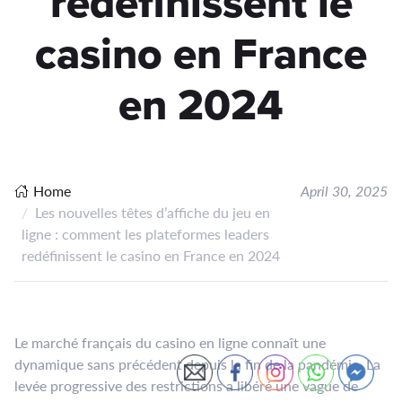
redéfinissent le
casino en France
en 2024
Home
April 30, 2025
Les nouvelles têtes d’affiche du jeu en
ligne : comment les plateformes leaders
redéfinissent le casino en France en 2024
Le marché français du casino en ligne connaît une
dynamique sans précédent depuis la fin de la pandémie. La
levée progressive des restrictions a libéré une vague de