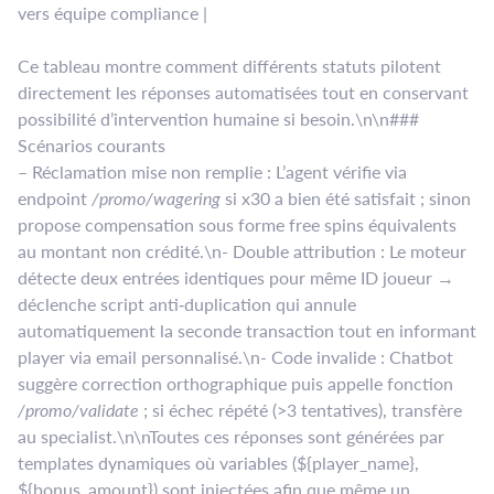
vers équipe compliance |
Ce tableau montre comment différents statuts pilotent
directement les réponses automatisées tout en conservant
possibilité d’intervention humaine si besoin.\n\n###
Scénarios courants
– Réclamation mise non remplie : L’agent vérifie via
endpoint
/promo/wagering
si x30 a bien été satisfait ; sinon
propose compensation sous forme free spins équivalents
au montant non crédité.\n- Double attribution : Le moteur
détecte deux entrées identiques pour même ID joueur →
déclenche script anti‐duplication qui annule
automatiquement la seconde transaction tout en informant
player via email personnalisé.\n- Code invalide : Chatbot
suggère correction orthographique puis appelle fonction
/promo/validate
; si échec répété (>3 tentatives), transfère
au specialist.\n\nToutes ces réponses sont générées par
templates dynamiques où variables (${player_name},
${bonus_amount}) sont injectées afin que même un