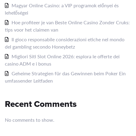
Magyar Online Casino: a VIP programok előnyei és
lehetőségei
Hoe profiteer je van Beste Online Casino Zonder Cruks:
tips voor het claimen van
Il gioco responsabile considerazioni etiche nel mondo
del gambling secondo Honeybetz
Migliori Siti Slot Online 2026: esplora le offerte dei
casino ADM e i bonus
Geheime Strategien für das Gewinnen beim Poker Ein
umfassender Leitfaden
Recent Comments
No comments to show.