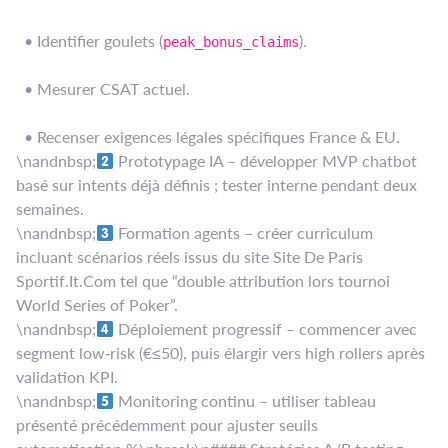
• Identifier goulets (
).
peak_bonus_claims
• Mesurer CSAT actuel.
• Recenser exigences légales spécifiques France & EU.
\nandnbsp;
Prototypage IA – développer MVP chatbot
basé sur intents déjà définis ; tester interne pendant deux
semaines.
\nandnbsp;
Formation agents – créer curriculum
incluant scénarios réels issus du site Site De Paris
Sportif.It.Com tel que “double attribution lors tournoi
World Series of Poker”.
\nandnbsp;
Déploiement progressif – commencer avec
segment low‑risk (€≤50), puis élargir vers high rollers après
validation KPI.
\nandnbsp;
Monitoring continu – utiliser tableau
présenté précédemment pour ajuster seuils