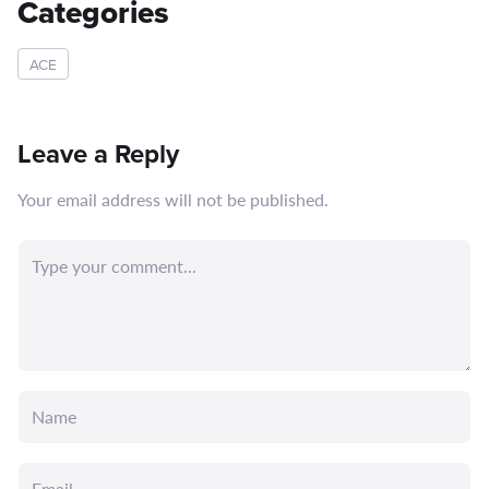
Categories
ACE
Leave a Reply
Your email address will not be published.