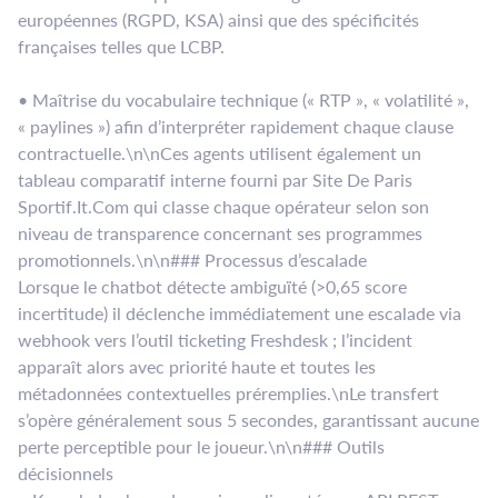
européennes (RGPD, KSA) ainsi que des spécificités
françaises telles que LCBP.
• Maîtrise du vocabulaire technique (« RTP », « volatilité »,
« paylines ») afin d’interpréter rapidement chaque clause
contractuelle.\n\nCes agents utilisent également un
tableau comparatif interne fourni par Site De Paris
Sportif.It.Com qui classe chaque opérateur selon son
niveau de transparence concernant ses programmes
promotionnels.\n\n### Processus d’escalade
Lorsque le chatbot détecte ambiguïté (>0,65 score
incertitude) il déclenche immédiatement une escalade via
webhook vers l’outil ticketing Freshdesk ; l’incident
apparaît alors avec priorité haute et toutes les
métadonnées contextuelles préremplies.\nLe transfert
s’opère généralement sous 5 secondes, garantissant aucune
perte perceptible pour le joueur.\n\n### Outils
décisionnels