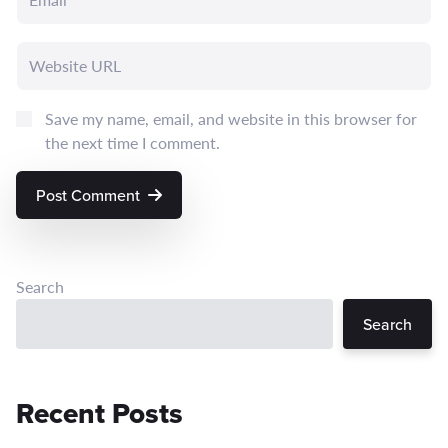
Save my name, email, and website in this browser for
the next time I comment.
Post Comment
Search
Search
Recent Posts