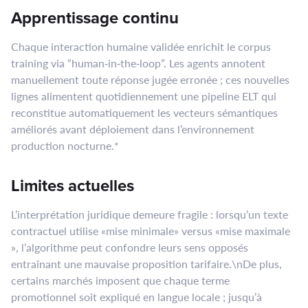
Apprentissage continu
Chaque interaction humaine validée enrichit le corpus
training via “human‑in‑the‑loop”. Les agents annotent
manuellement toute réponse jugée erronée ; ces nouvelles
lignes alimentent quotidiennement une pipeline ELT qui
reconstitue automatiquement les vecteurs sémantiques
améliorés avant déploiement dans l’environnement
production nocturne.*
Limites actuelles
L’interprétation juridique demeure fragile : lorsqu’un texte
contractuel utilise «​mise minimale​» versus «​mise maximale​
», l’algorithme peut confondre leurs sens opposés
entraînant une mauvaise proposition tarifaire.\nDe plus,
certains marchés imposent que chaque terme
promotionnel soit expliqué en langue locale ; jusqu’à