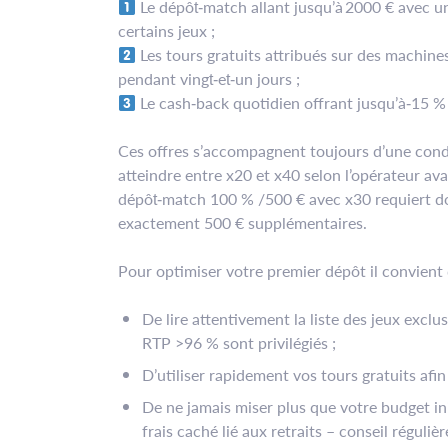
Le dépôt‑match allant jusqu’à 2000 € avec un
certains jeux ;
Les tours gratuits attribués sur des machine
pendant vingt‑et‑un jours ;
Le cash‑back quotidien offrant jusqu’à‑15 %
Ces offres s’accompagnent toujours d’une condit
atteindre entre x20 et x40 selon l’opérateur av
dépôt‑match 100 % /500 € avec x30 requiert do
exactement 500 € supplémentaires.
Pour optimiser votre premier dépôt il convient 
De lire attentivement la liste des jeux excl
RTP >96 % sont privilégiés ;
D’utiliser rapidement vos tours gratuits afin
De ne jamais miser plus que votre budget ini
frais caché lié aux retraits – conseil réguli