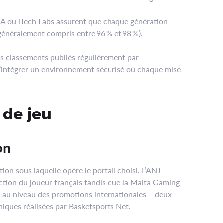
A ou iTech Labs assurent que chaque génération
généralement compris entre 96 % et 98 %).
es classements publiés régulièrement par
intégrer un environnement sécurisé où chaque mise
e de jeu
on
tion sous laquelle opère le portail choisi. L’ANJ
ection du joueur français tandis que la Malta Gaming
té au niveau des promotions internationales – deux
iques réalisées par Basketsports Net.