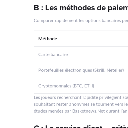
B : Les méthodes de paiem
Comparer rapidement les options bancaires perme
Méthode
Carte bancaire
Portefeuilles électroniques (Skrill, Neteller)
Cryptomonnaies (BTC, ETH)
Les joueurs recherchant rapidité privilégient s
souhaitant rester anonymes se tournent vers l
études menées par Basketnews.Net durant l’an