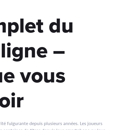
plet du
ligne –
ue vous
oir
rité fulgurante depuis plusieurs années. Les joueurs