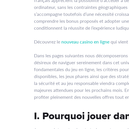
français apprécient la possibilité d’accéder à d
ordinateur, sans les contraintes géographiques 
s’accompagne toutefois d’une nécessité croissan
comprendre les bonus proposés et adopter une 
conditionnent la réussite de l’expérience ludiqu
Découvrez le
nouveau casino en ligne
qui vient 
Dans les pages suivantes nous décomposerons s
désireux de naviguer sereinement dans cet uni
fondamentales du jeu en ligne, les critères pour
disponibles, les jeux phares ainsi que des strat
la sécurité et au jeu responsable viendra compl
majeures attendues pour les prochains mois. En
profiter pleinement des nouvelles offres tout en 
I. Pourquoi jouer da