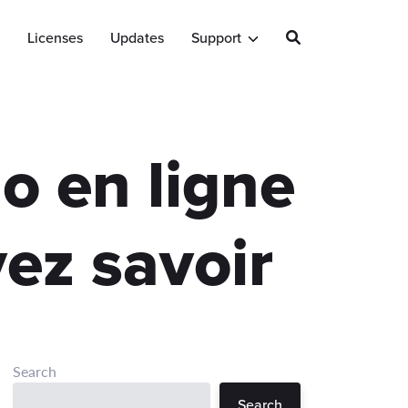
Licenses
Updates
Support
o en ligne
ez savoir
Search
Search