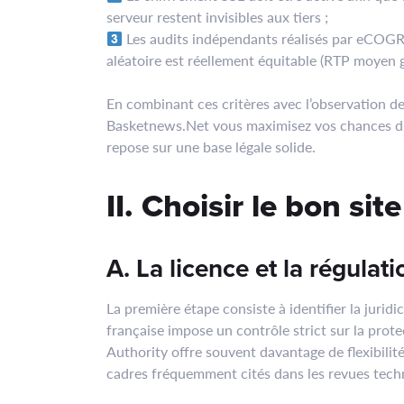
serveur restent invisibles aux tiers ;
Les audits indépendants réalisés par eCOGR
aléatoire est réellement équitable (RTP moyen 
En combinant ces critères avec l’observation d
Basketnews.Net vous maximisez vos chances d’
repose sur une base légale solide.
II. Choisir le bon sit
A. La licence et la régulati
La première étape consiste à identifier la juridic
française impose un contrôle strict sur la prot
Authority offre souvent davantage de flexibili
cadres fréquemment cités dans les revues techn