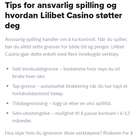
Tips for ansvarlig spilling og
hvordan Lilibet Casino støtter
deg
Ansvarlig spilling handler om å ha kontroll. Når du spiller,
bør du alltid sette grenser for både tid og penger. Lilibet
Casino gjør dette enkelt med flere innebygde verktøy.
Sett innskuddsgrense – bestemme hvor mye du vil
bruke hver uke.
Tap‑grense – automatisk blokkering når du har tapt et
forhåndsbestemt beløp.
Tidsbegrensning – logg ut etter en viss spilltid.
Selv‑utestengelse – mulighet til å pause kontoen i 6‑12
måneder.
Hva skjer hvis du ignorerer disse verktøyene? Risikoen for å