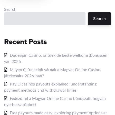
Search
Search
Recent Posts
DudeSpin Casino: ontdek de beste welkomstbonussen
van 2026
Milyen új funkciók várnak a Magyar Online Casino
játékosaira 2026-ban?
PayID casinos payouts explained: understanding
payment methods and withdrawal times
Fedezd fel a Magyar Online Casino bónuszait: hogyan
nyerhetsz többet?
Fast payouts made easy: exploring payment options at