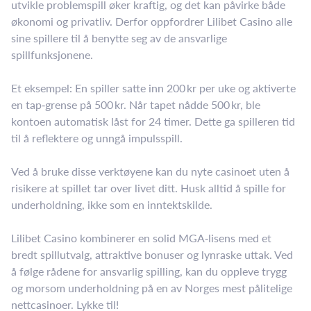
utvikle problemspill øker kraftig, og det kan påvirke både
økonomi og privatliv. Derfor oppfordrer Lilibet Casino alle
sine spillere til å benytte seg av de ansvarlige
spillfunksjonene.
Et eksempel: En spiller satte inn 200 kr per uke og aktiverte
en tap‑grense på 500 kr. Når tapet nådde 500 kr, ble
kontoen automatisk låst for 24 timer. Dette ga spilleren tid
til å reflektere og unngå impulsspill.
Ved å bruke disse verktøyene kan du nyte casinoet uten å
risikere at spillet tar over livet ditt. Husk alltid å spille for
underholdning, ikke som en inntektskilde.
Lilibet Casino kombinerer en solid MGA‑lisens med et
bredt spillutvalg, attraktive bonuser og lynraske uttak. Ved
å følge rådene for ansvarlig spilling, kan du oppleve trygg
og morsom underholdning på en av Norges mest pålitelige
nettcasinoer. Lykke til!