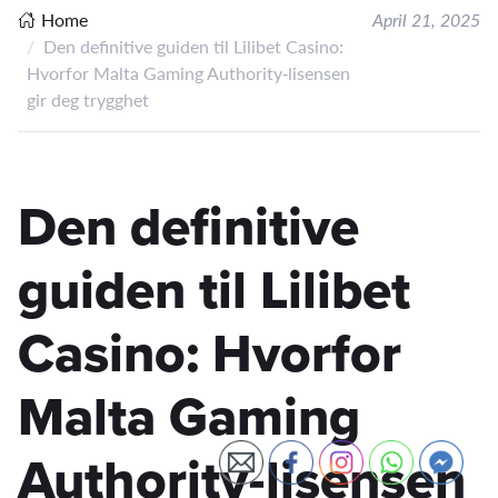
Home
April 21, 2025
Den definitive guiden til Lilibet Casino:
Hvorfor Malta Gaming Authority‑lisensen
gir deg trygghet
Den definitive
guiden til Lilibet
Casino: Hvorfor
Malta Gaming
Authority‑lisensen