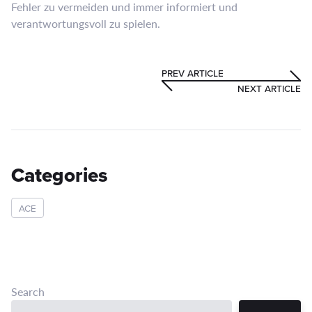
Fehler zu vermeiden und immer informiert und
verantwortungsvoll zu spielen.
PREV ARTICLE
NEXT ARTICLE
Categories
ACE
Search