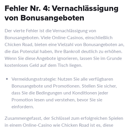
Fehler Nr. 4: Vernachlässigung
von Bonusangeboten
Der vierte Fehler ist die Vernachlässigung von
Bonusangeboten. Viele Online-Casinos, einschließlich
Chicken Road, bieten eine Vielzahl von Bonusangeboten an,
die das Potenzial haben, Ihre Bankroll deutlich zu erhöhen.
Wenn Sie diese Angebote ignorieren, lassen Sie im Grunde
kostenloses Geld auf dem Tisch liegen.
Vermeidungsstrategie: Nutzen Sie alle verfügbaren
Bonusangebote und Promotionen. Stellen Sie sicher,
dass Sie die Bedingungen und Konditionen jeder
Promotion lesen und verstehen, bevor Sie sie
einfordern.
Zusammengefasst, der Schlüssel zum erfolgreichen Spielen
in einem Online-Casino wie Chicken Road ist es, diese