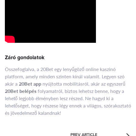
Záró gondolatok
Összefoglalva, a 20Bet egy lenyűgöző online kaszinó
platform, amely minden szinten kínál valamit. Legyen szó
akár a
20Bet app
nyújtotta mobilitásról, akár az egyszerű
20Bet belépés
folyamatról, biztos lehetsz benne, hogy a
lehető legjobb élményben lesz részed. Ne hagyd ki a
lehetőséget, hogy részese légy ennek a világos, szórakoztató
és jövedelmező kalandnak!
PREV ARTICLE