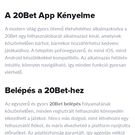
A 20Bet App Kényelme
A modern világ gyors ütemű életviteléhez alkalmazkodva a
20Bet egy felhasználóbarát alkalmazást kínál, amelynek
köszönhetően bárhol, bármikor hozzáférhetsz kedvenc
játékaidhoz. A telepítés pofonegyszerű, és mind iOS, mind
Android készülékekkel kompatibilis. Az alkalmazás felülete
intuitív, könnyen navigálható, így minden funkció gyorsan
elérhető.
Belépés a 20Bet-hez
Az egyszerű és gyors
20Bet belépés
folyamatának
köszönhetően, minden regisztrált felhasználó könnyedén
elkezdheti a játékot. Nincs más dolgod, mint létrehozni egy
felhasználói fiókot, és máris élvezheted a platform nyújtotta
előnyöket. Az adatbiztonság garantált, így aggódás nélkül