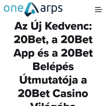
Az Új Kedvenc:
20Bet, a 20Bet
App és a 20Bet
Belépés
Útmutatója a
20Bet Casino