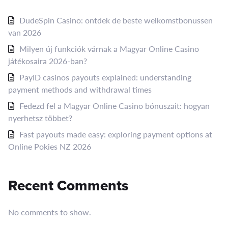
DudeSpin Casino: ontdek de beste welkomstbonussen
van 2026
Milyen új funkciók várnak a Magyar Online Casino
játékosaira 2026-ban?
PayID casinos payouts explained: understanding
payment methods and withdrawal times
Fedezd fel a Magyar Online Casino bónuszait: hogyan
nyerhetsz többet?
Fast payouts made easy: exploring payment options at
Online Pokies NZ 2026
Recent Comments
No comments to show.