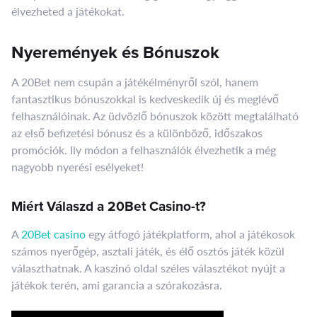
élvezheted a játékokat.
Nyeremények és Bónuszok
A 20Bet nem csupán a játékélményről szól, hanem
fantasztikus bónuszokkal is kedveskedik új és meglévő
felhasználóinak. Az üdvözlő bónuszok között megtalálható
az első befizetési bónusz és a különböző, időszakos
promóciók. Ily módon a felhasználók élvezhetik a még
nagyobb nyerési esélyeket!
Miért Válaszd a 20Bet Casino-t?
A
20Bet casino
egy átfogó játékplatform, ahol a játékosok
számos nyerőgép, asztali játék, és élő osztós játék közül
választhatnak. A kaszinó oldal széles választékot nyújt a
játékok terén, ami garancia a szórakozásra.