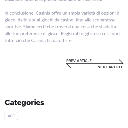
In conclusione, Casinia offre un’ampia varietà di opzioni di
gioco, dalle slot ai giochi da casinò, fino alle scommesse
sportive. Siamo certi che troverai qualcosa che si adatta
alle tue preferenze di gioco. Registrati oggi stesso e scopri
tutto ciò che Casinia ha da offrire!
PREV ARTICLE
NEXT ARTICLE
Categories
ACE