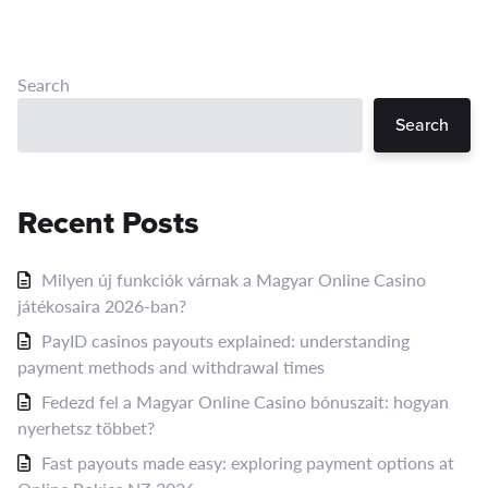
Search
Search
Recent Posts
Milyen új funkciók várnak a Magyar Online Casino
játékosaira 2026-ban?
PayID casinos payouts explained: understanding
payment methods and withdrawal times
Fedezd fel a Magyar Online Casino bónuszait: hogyan
nyerhetsz többet?
Fast payouts made easy: exploring payment options at