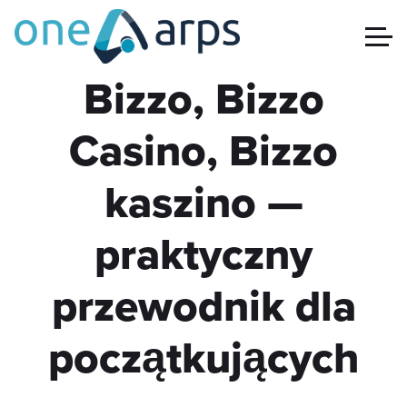
Bizzo, Bizzo
Casino, Bizzo
kaszino —
praktyczny
przewodnik dla
początkujących