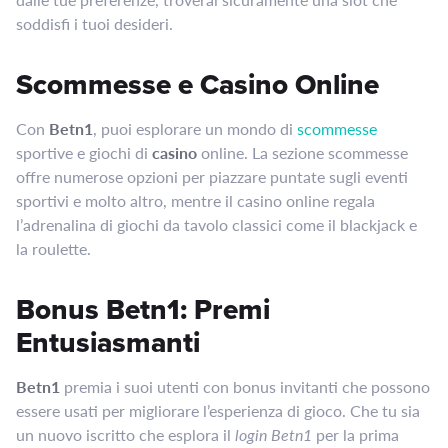
soddisfi i tuoi desideri.
Scommesse e Casino Online
Con
Betn1
, puoi esplorare un mondo di
scommesse
sportive e giochi di
casino
online. La sezione scommesse
offre numerose opzioni per piazzare puntate sugli eventi
sportivi e molto altro, mentre il casino online regala
l’adrenalina di giochi da tavolo classici come il blackjack e
la roulette.
Bonus Betn1: Premi
Entusiasmanti
Betn1
premia i suoi utenti con bonus invitanti che possono
essere usati per migliorare l’esperienza di gioco. Che tu sia
un nuovo iscritto che esplora il
login Betn1
per la prima