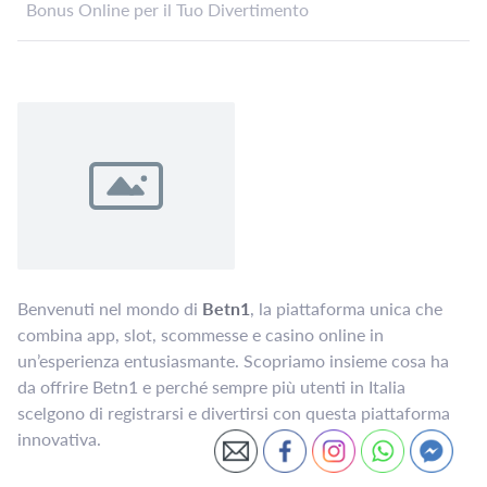
Bonus Online per il Tuo Divertimento
Benvenuti nel mondo di
Betn1
, la piattaforma unica che
combina app, slot, scommesse e casino online in
un’esperienza entusiasmante. Scopriamo insieme cosa ha
da offrire Betn1 e perché sempre più utenti in Italia
scelgono di registrarsi e divertirsi con questa piattaforma
innovativa.