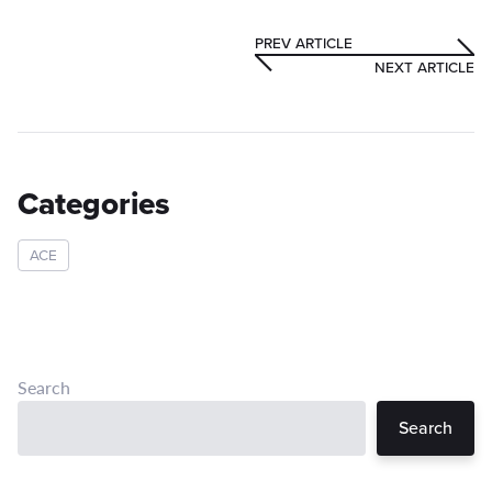
PREV ARTICLE
NEXT ARTICLE
Categories
ACE
Search
Search