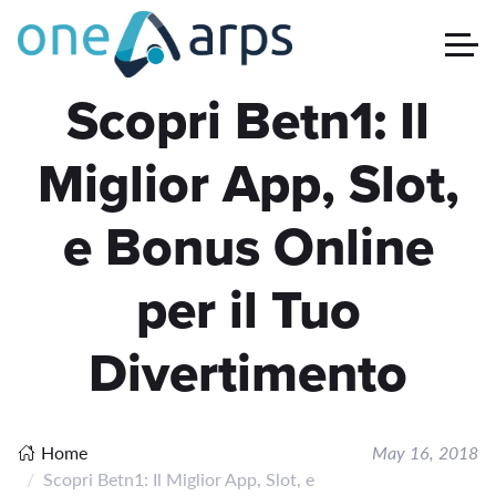
Scopri Betn1: Il
Miglior App, Slot,
e Bonus Online
per il Tuo
Divertimento
Home
May 16, 2018
Scopri Betn1: Il Miglior App, Slot, e